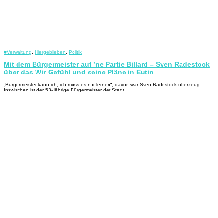
#Verwaltung
,
Hiergeblieben
,
Politik
Mit dem Bürgermeister auf ’ne Partie Billard – Sven Radestock
über das Wir-Gefühl und seine Pläne in Eutin
„Bürgermeister kann ich, ich muss es nur lernen“, davon war Sven Radestock überzeugt.
Inzwischen ist der 53-Jährige Bürgermeister der Stadt