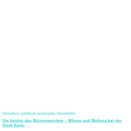
#Verwaltung
,
Ausbildung
,
Azubiporträts
,
Hiergeblieben
Die Azubis des Bürgermeisters – Milena und Melissa bei der
Stadt Eutin