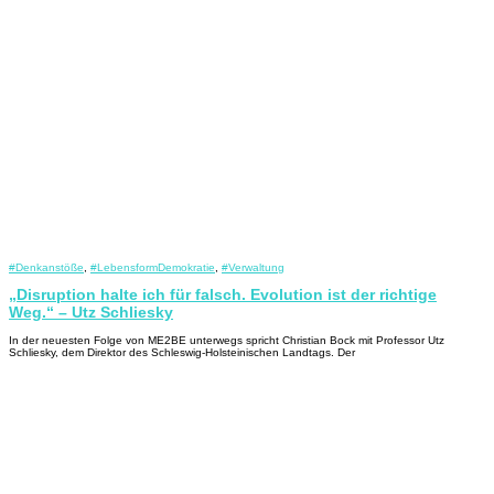
#Denkanstöße
,
#LebensformDemokratie
,
#Verwaltung
„Disruption halte ich für falsch. Evolution ist der richtige
Weg.“ – Utz Schliesky
In der neuesten Folge von ME2BE unterwegs spricht Christian Bock mit Professor Utz
Schliesky, dem Direktor des Schleswig-Holsteinischen Landtags. Der