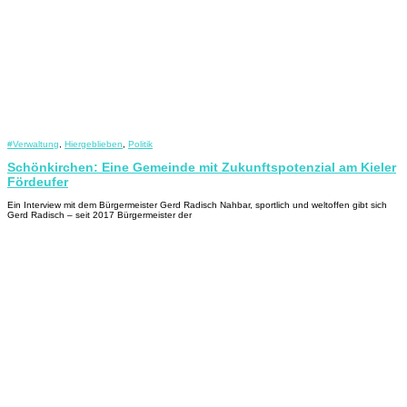
#Verwaltung
,
Hiergeblieben
,
Politik
Schönkirchen: Eine Gemeinde mit Zukunftspotenzial am Kieler
Fördeufer
Ein Interview mit dem Bürgermeister Gerd Radisch Nahbar, sportlich und weltoffen gibt sich
Gerd Radisch – seit 2017 Bürgermeister der