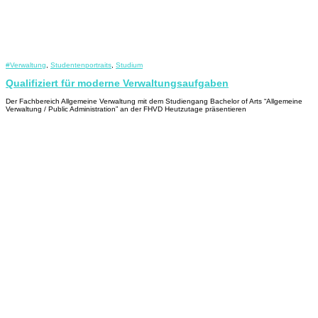
#Verwaltung
,
Studentenportraits
,
Studium
Qualifiziert für moderne Verwaltungsaufgaben
Der Fachbereich Allgemeine Verwaltung mit dem Studiengang Bachelor of Arts “Allgemeine
Verwaltung / Public Administration” an der FHVD Heutzutage präsentieren