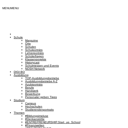
MENU
MENU
Schule
Magazine
Orte
Schulen
Schulporträts
Lehrerporträts
Schülerfragen
Klassenprojekte
Historycast
Schulmessen und Events
NOSH Network
DIGI:BO
Ausbildung
TOP-Ausbildungsbetriebe
Ausbildungsbetriebe A-Z
Azubiporträts
Berufe
Handwerk
Bewerbung
Personaler geben Tipps
Studium
Campus
Hochschulen
Studierendenportraits
Themen
#Bildungsimpluse
#Denkanstöße
#ENTREPRENEURSHIP.Start_up_School
#Finanzwelten