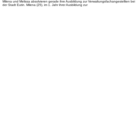
Milena und Melissa absolvieren gerade ihre Ausbildung zur Verwaltungsfachangestellten bei
der Stadt Eutin. Milena (25), im 1. Jahr ihrer Ausbildung zur