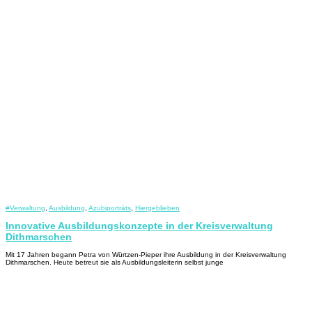
#Verwaltung
,
Ausbildung
,
Azubiporträts
,
Hiergeblieben
Innovative Ausbildungskonzepte in der Kreisverwaltung
Dithmarschen
Mit 17 Jahren begann Petra von Würtzen-Pieper ihre Ausbildung in der Kreisverwaltung
Dithmarschen. Heute betreut sie als Ausbildungsleiterin selbst junge