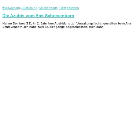
#Verwaltung
,
Ausbildung
,
Azubiporträts
,
Hiergeblieben
Die Azubis vom Amt Schrevenborn
Hanne Dombert (33), im 2. Jahr ihrer Ausbildung zur Verwaltungsfachangestellten beim Amt
Schrevenborn „Ich habe zwei Studiengänge abgeschlossen, mich dann