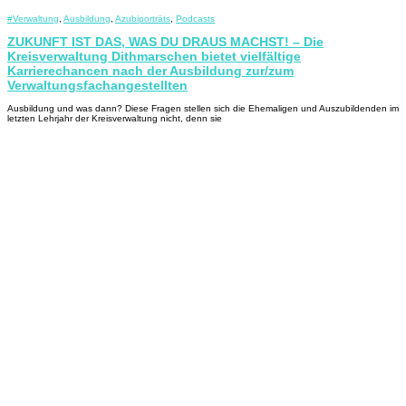
#Verwaltung
,
Ausbildung
,
Azubiporträts
,
Podcasts
ZUKUNFT IST DAS, WAS DU DRAUS MACHST! – Die
Kreisverwaltung Dithmarschen bietet vielfältige
Karrierechancen nach der Ausbildung zur/zum
Verwaltungsfachangestellten
Ausbildung und was dann? Diese Fragen stellen sich die Ehemaligen und Auszubildenden im
letzten Lehrjahr der Kreisverwaltung nicht, denn sie