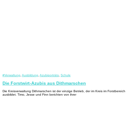
#Verwaltung
,
Ausbildung
,
Azubiporträts
,
Schule
Die Forstwirt-Azubis aus Dithmarschen
Die Kreisverwaltung Dithmarschen ist der einzige Betrieb, der im Kreis im Forstbereich
ausbildet. Timo, Jesse und Finn berichten von ihrer