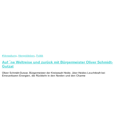
#Verwaltung
,
Hiergeblieben
,
Politik
Auf ´ne Weltreise und zurück mit Bürgermeister Oliver Schmidt-
Gutzat
Oliver Schmidt-Gutzat, Bürgermeister der Kreisstadt Heide, über Heides Leuchtkraft bei
Erneuerbaren Energien, die Rückkehr in den Norden und den Charme