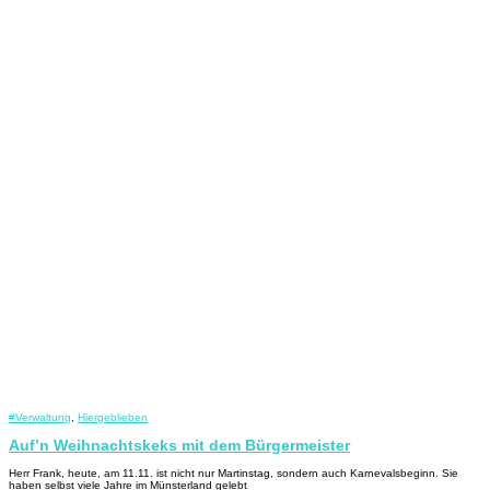
#Verwaltung
,
Hiergeblieben
Auf’n Weihnachtskeks mit dem Bürgermeister
Herr Frank, heute, am 11.11. ist nicht nur Martinstag, sondern auch Karnevalsbeginn. Sie
haben selbst viele Jahre im Münsterland gelebt