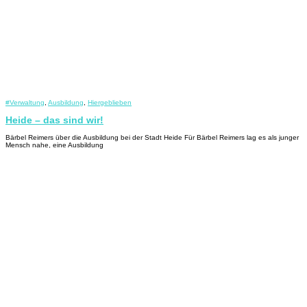
#Verwaltung
,
Ausbildung
,
Hiergeblieben
Heide – das sind wir!
Bärbel Reimers über die Ausbildung bei der Stadt Heide Für Bärbel Reimers lag es als junger
Mensch nahe, eine Ausbildung