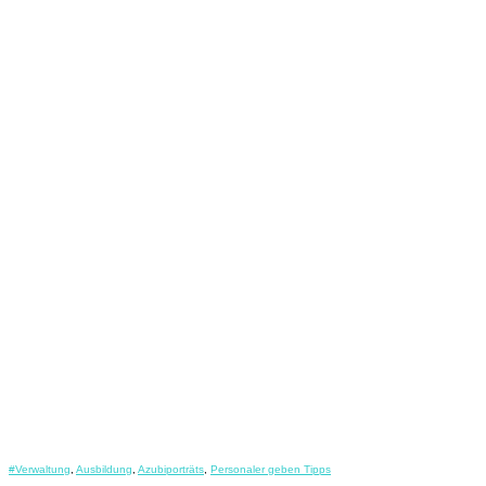
#Verwaltung
,
Ausbildung
,
Azubiporträts
,
Personaler geben Tipps