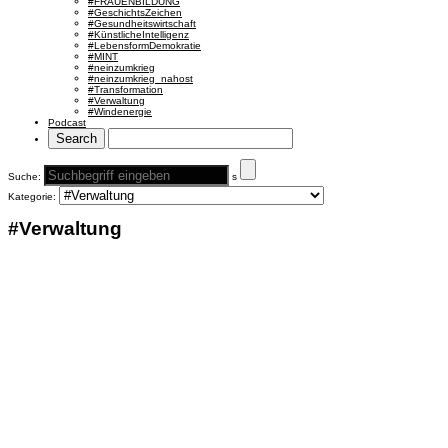
#FRAUENBILDUNG
#GeschichtsZeichen
#Gesundheitswirtschaft
#KünstlicheIntelligenz
#LebensformDemokratie
#MINT
#neinzumkrieg
#neinzumkrieg_nahost
#Transformation
#Verwaltung
#Windenergie
Podcast
Suche:
s
Kategorie:
#Verwaltung