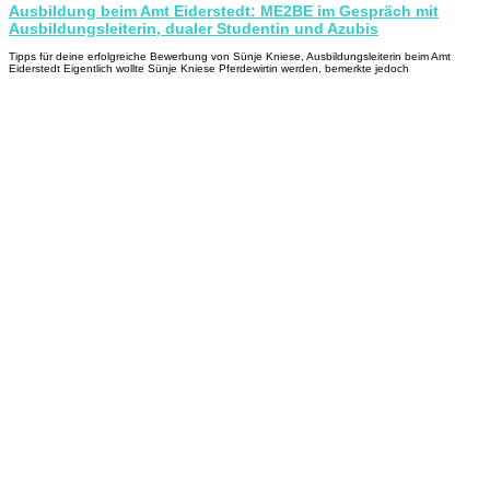
Ausbildung beim Amt Eiderstedt: ME2BE im Gespräch mit
Ausbildungsleiterin, dualer Studentin und Azubis
Tipps für deine erfolgreiche Bewerbung von Sünje Kniese, Ausbildungsleiterin beim Amt
Eiderstedt Eigentlich wollte Sünje Kniese Pferdewirtin werden, bemerkte jedoch