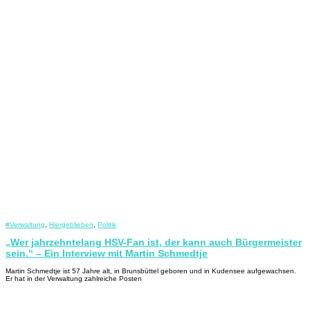
#Verwaltung
,
Hiergeblieben
,
Politik
„Wer jahrzehntelang HSV-Fan ist, der kann auch Bürgermeister
sein.“ – Ein Interview mit Martin Schmedtje
Martin Schmedtje ist 57 Jahre alt, in Brunsbüttel geboren und in Kudensee aufgewachsen.
Er hat in der Verwaltung zahlreiche Posten