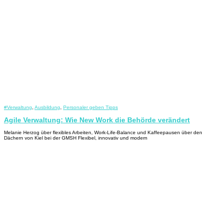
#Verwaltung
,
Ausbildung
,
Personaler geben Tipps
Agile Verwaltung: Wie New Work die Behörde verändert
Melanie Herzog über flexibles Arbeiten, Work-Life-Balance und Kaffeepausen über den
Dächern von Kiel bei der GMSH Flexibel, innovativ und modern