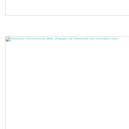
Heiner Wember im Gespräch mit dem Soziologen und
Antisemitismusforscher Klaus Holz
Der 7. Oktober 2023 – das Datum wird zum Geschichtszeichen für das beispiellose
Massaker der Hamas an über 1200 Jüdinnen ...