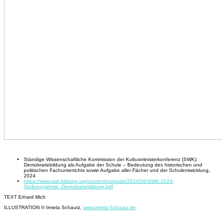
Literatur
Ständige Wissenschaftliche Kommission der Kultusministerkonferenz (SWK):
Demokratiebildung als Aufgabe der Schule – Bedeutung des historischen und
politischen Fachunterrichts sowie Aufgabe aller Fächer und der Schulentwicklung,
2024
https://www.swk-bildung.org/content/uploads/2024/06/SWK-2024-
Stellungnahme_Demokratiebildung.pdf
TEXT Erhard Mich
ILLUSTRATION
©
Irmela Schautz,
www.irmela-Schautz.de
#historyCast