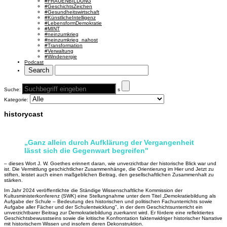
#FRAUENBILDUNG
#GeschichtsZeichen
#Gesundheitswirtschaft
#KünstlicheIntelligenz
#LebensformDemokratie
#MINT
#neinzumkrieg
#neinzumkrieg_nahost
#Transformation
#Verwaltung
#Windenergie
Podcast
Suche:
s
Kategorie:
historycast
HISTORYCAST
„Ganz allein durch Aufklärung der Vergangenheit
lässt sich die Gegenwart begreifen"
– dieses Wort J. W. Goethes erinnert daran, wie unverzichtbar der historische Blick war und
ist. Die Vermittlung geschichtlicher Zusammenhänge, die Orientierung im Hier und Jetzt zu
stiften, leistet auch einen maßgeblichen Beitrag, den gesellschaftlichen Zusammenhalt zu
stärken.
Im Jahr 2024 veröffentlichte die Ständige Wissenschaftliche Kommission der
Kultusministerkonferenz (SWK) eine Stellungnahme unter dem Titel „Demokratiebildung als
Aufgabe der Schule – Bedeutung des historischen und politischen Fachunterrichts sowie
Aufgabe aller Fächer und der Schulentwicklung", in der dem Geschichtsunterricht ein
unverzichtbarer Beitrag zur Demokratiebildung zuerkannt wird. Er fördere eine reflektiertes
Geschichtsbewusstseins sowie die kritische Konfrontation faktenwidriger historischer Narrative
mit historischem Wissen und insofern deren Dekonstruktion.