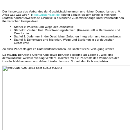
Horizonterweiterung …
Der
history
cast des Verbandes der Geschichtslehrerinnen und -lehrer Deutschlands e. V.
„
Was war, was wird?" (
https://historycast.de/
) bietet ganz in diesem Sinne in mehreren
Staffeln horizonterwei
ternde Einblicke in
historische Zusammenhänge unter verschiedenen
thematischen Perspektiven:
Staffel 1: Wurzeln und Wege der Demokratie
Staffel 2: Zauber, Kult, Verschwörungsdenken: (Un-)Vernunft in Demokratie und
Geschichte
Staffel 3: Judentum in der Geschichte: Zwischen Integration und Antisemitismus
Staffel 4: Demokratie und Migration. Wege und Stationen in der deutschen
Geschichte
Zu allen Podcasts gibt es
Unterrichtsmaterialien
, die kostenfrei zu Verfügung stehen.
Da ME2BE Berufliche Orientierung sowie Berufliche Bildung als Lebens-, Welt- und
demokratische Wertorientierung versteht, möchten wir die Podcasts des Verbandes der
Geschichtslehrerinnen und -lehrer Deutschlands e. V. nachdrücklich empfehlen.