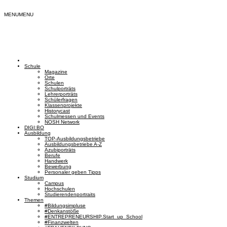
MENU
MENU
Schule
Magazine
Orte
Schulen
Schulporträts
Lehrerporträts
Schülerfragen
Klassenprojekte
Historycast
Schulmessen und Events
NOSH Network
DIGI:BO
Ausbildung
TOP-Ausbildungsbetriebe
Ausbildungsbetriebe A-Z
Azubiporträts
Berufe
Handwerk
Bewerbung
Personaler geben Tipps
Studium
Campus
Hochschulen
Studierendenportraits
Themen
#Bildungsimpluse
#Denkanstöße
#ENTREPRENEURSHIP.Start_up_School
#Finanzwelten