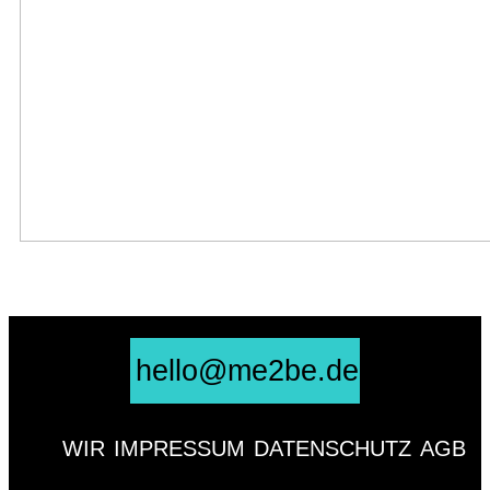
„historycast“: Matthias Küntzel im Interview mit Dr. Almut Finck
„… die Besonderheit des Antisemitismus erkennen“ – unter diesem Titel haben wir im
Dezember 2023 Beiträge des Historikers Dr. Matthias ...
hello@me2be.de
WIR
IMPRESSUM
DATENSCHUTZ
AGB