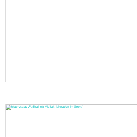
historycast: „Wer muss raus, wer darf rein? Geschichte der deutschen
Staatsbürgerschaft“
Was bedeutet es, „deutsch“ zu sein – und wer durfte es im Laufe der Geschichte
werden? In diesem historycast spricht ...