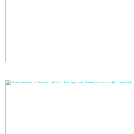
historycast: „Demokratie und Migration“
Auf die Frage „Was ist der Mensch?“ sind im Verlauf der Denkgeschichte ganz
verschiedene Antworten gegeben worden: er sei ein ...