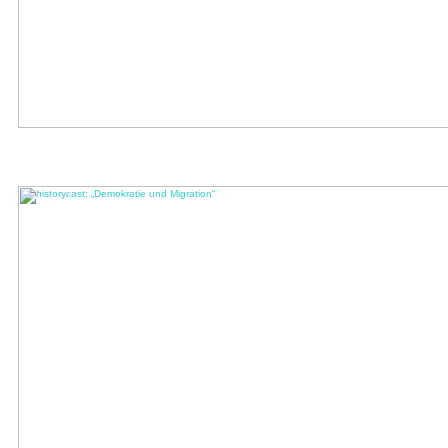
historycast: „Fußball mit Vielfalt. Migration im Sport“
Welche Rolle spielen die Hautfarbe oder Herkunft eines Spielers auf dem Fußballplatz?
In der zweiten Folge der 4. Staffel historycast ...