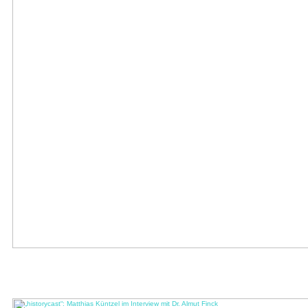
historycast: Rechtsruck der Mitte. Wogegen die Demokratie sich verteidigen
muss
Almut Finck im Gespräch mit dem Hamburger Politikwissenschaftler Wolfgang Kraushaar
(2023) Im Gespräch gehen beide unter anderem der Frage nach, ...