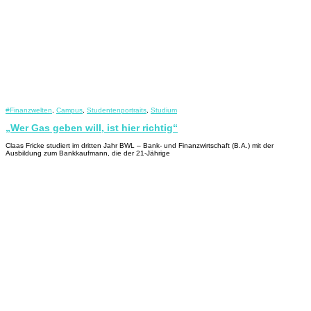
#Finanzwelten
,
Campus
,
Studentenportraits
,
Studium
„Wer Gas geben will, ist hier richtig“
Claas Fricke studiert im dritten Jahr BWL – Bank- und Finanzwirtschaft (B.A.) mit der
Ausbildung zum Bankkaufmann, die der 21-Jährige