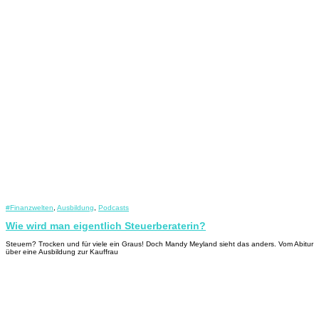
#Finanzwelten
,
Ausbildung
,
Podcasts
Wie wird man eigentlich Steuerberaterin?
Steuern? Trocken und für viele ein Graus! Doch Mandy Meyland sieht das anders. Vom Abitur
über eine Ausbildung zur Kauffrau