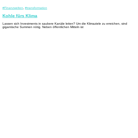
#Finanzwelten
,
#transformation
Kohle fürs Klima
Lassen sich Investments in saubere Kanäle leiten? Um die Klimaziele zu erreichen, sind
gigantische Summen nötig. Neben öffentlichen Mitteln ist