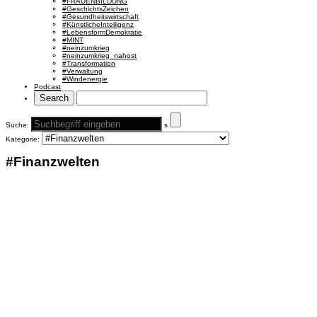
#FRAUENBILDUNG
#GeschichtsZeichen
#Gesundheitswirtschaft
#KünstlicheIntelligenz
#LebensformDemokratie
#MINT
#neinzumkrieg
#neinzumkrieg_nahost
#Transformation
#Verwaltung
#Windenergie
Podcast
Suche:
s
Kategorie:
#Finanzwelten