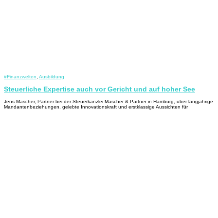
#Finanzwelten
,
Ausbildung
Steuerliche Expertise auch vor Gericht und auf hoher See
Jens Mascher, Partner bei der Steuerkanzlei Mascher & Partner in Hamburg, über langjährige
Mandantenbeziehungen, gelebte Innovationskraft und erstklassige Aussichten für