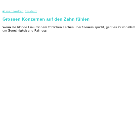
#Finanzwelten
,
Studium
Grossen Konzernen auf den Zahn fühlen
Wenn die blonde Frau mit dem fröhlichen Lachen über Steuern spricht, geht es ihr vor allem
um Gerechtigkeit und Fairness.