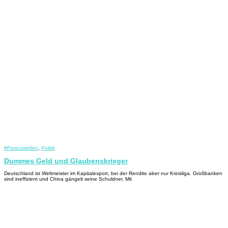
#Finanzwelten
,
Politik
Dummes Geld und Glaubenskrieger
Deutschland ist Weltmeister im Kapitalexport, bei der Rendite aber nur Kreisliga. Großbanken
sind ineffizient und China gängelt seine Schuldner. Mit