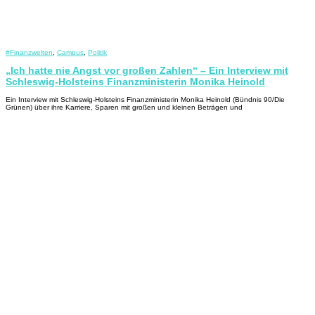
#Finanzwelten
,
Campus
,
Politik
„Ich hatte nie Angst vor großen Zahlen“ – Ein Interview mit
Schleswig-Holsteins Finanzministerin Monika Heinold
Ein Interview mit Schleswig-Holsteins Finanzministerin Monika Heinold (Bündnis 90/Die
Grünen) über ihre Karriere, Sparen mit großen und kleinen Beträgen und