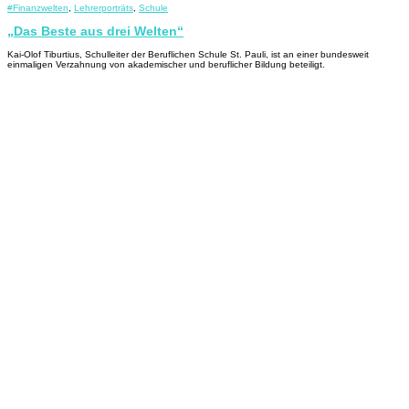
#Finanzwelten
,
Lehrerporträts
,
Schule
„Das Beste aus drei Welten“
Kai-Olof Tiburtius, Schulleiter der Beruflichen Schule St. Pauli, ist an einer bundesweit
einmaligen Verzahnung von akademischer und beruflicher Bildung beteiligt.