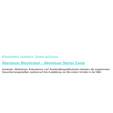
#Finanzwelten
,
Ausbildung
,
Termine und Events
Abenteuer Berufsstart – Abenteuer Starter Camp
Seminare, Workshops, Exkursionen und Teambuildingmaßnahmen bereiten die angehenden
Steuerfachangestellten optimal auf ihre Ausbildung vor Die ersten Schritte in der Welt