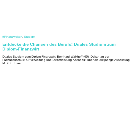
#Finanzwelten
,
Studium
Entdecke die Chancen des Berufs: Duales Studium zum
Diplom-Finanzwirt
Duales Studium zum Diplom-Finanzwirt: Bernhard Walkhoff (65), Dekan an der
Fachhochschule für Verwaltung und Dienstleistung Altenholz, über die dreijährige Ausbildung
ME2BE: Eine