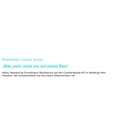
#Finanzwelten
,
Campus
,
Studium
„Man steht nicht nur auf einem Bein“
Heiko Hamdorf ist Koordinator Nachwuchs bei der Commerzbank AG in Hamburg Herr
Hamdorf, die Commerzbank hat als erstes Unternehmen mit