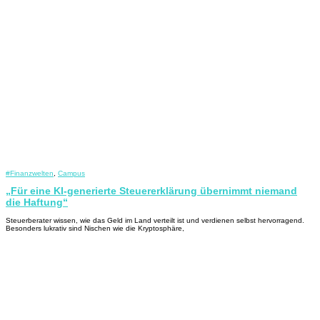
#Finanzwelten
,
Campus
„Für eine KI-generierte Steuererklärung übernimmt niemand
die Haftung“
Steuerberater wissen, wie das Geld im Land verteilt ist und verdienen selbst hervorragend.
Besonders lukrativ sind Nischen wie die Kryptosphäre,