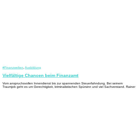
#Finanzwelten
,
Ausbildung
Vielfältige Chancen beim Finanzamt
Vom anspruchsvollen Innendienst bis zur spannenden Steuerfahndung. Bei seinem
Traumjob geht es um Gerechtigkeit, kriminalistischen Spürsinn und viel Sachverstand. Rainer