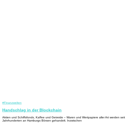
#Finanzwelten
Handschlag in der Blockchain
Aktien und Schiffsfonds, Kaffee und Getreide – Waren und Wertpapiere aller Art werden seit
Jahrhunderten an Hamburgs Börsen gehandelt. Inzwischen