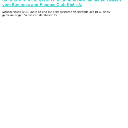
Bei uns wird nicht gezockt! – Ein Interview mit Mariam Naseri
vom Business and Finance Club Kiel e.V.
Mariam Naseri ist 21 Jahre alt und die erste weibliche Vorsitzende des BFC, eines
gemeinnützigen Vereins an der Kieler Uni