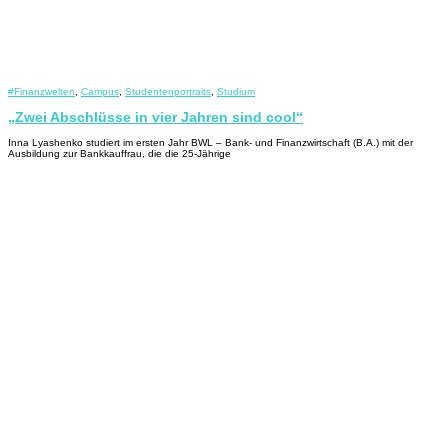
#Finanzwelten
,
Campus
,
Studentenportraits
,
Studium
„Zwei Abschlüsse in vier Jahren sind cool“
Inna Lyashenko studiert im ersten Jahr BWL – Bank- und Finanzwirtschaft (B.A.) mit der
Ausbildung zur Bankkauffrau, die die 25-Jährige