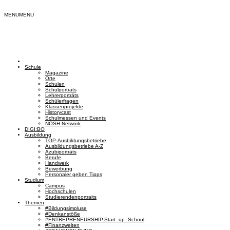
MENU
MENU
Schule
Magazine
Orte
Schulen
Schulporträts
Lehrerporträts
Schülerfragen
Klassenprojekte
Historycast
Schulmessen und Events
NOSH Network
DIGI:BO
Ausbildung
TOP-Ausbildungsbetriebe
Ausbildungsbetriebe A-Z
Azubiporträts
Berufe
Handwerk
Bewerbung
Personaler geben Tipps
Studium
Campus
Hochschulen
Studierendenportraits
Themen
#Bildungsimpluse
#Denkanstöße
#ENTREPRENEURSHIP.Start_up_School
#Finanzwelten