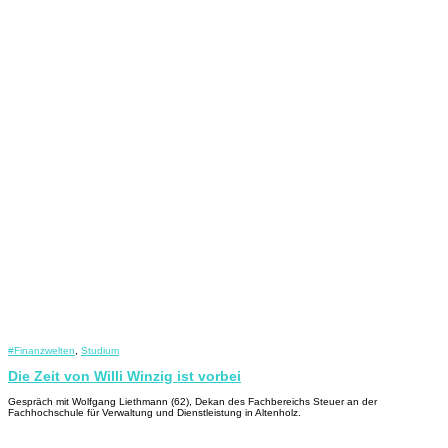
#Finanzwelten
,
Studium
Die Zeit von Willi Winzig ist vorbei
Gespräch mit Wolfgang Liethmann (62), Dekan des Fachbereichs Steuer an der
Fachhochschule für Verwaltung und Dienstleistung in Altenholz.