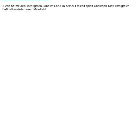
2 von 55 mit den wichtigsten Jobs im Land In seiner Freizeit spielt Christoph Kloß erfolgreich
Fußball im defensiven Mittelfeld