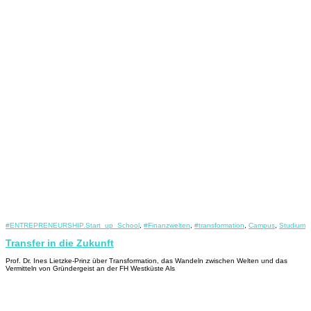
#ENTREPRENEURSHIP.Start_up_School
,
#Finanzwelten
,
#transformation
,
Campus
,
Studium
Transfer in die Zukunft
Prof. Dr. Ines Lietzke-Prinz über Transformation, das Wandeln zwischen Welten und das
Vermitteln von Gründergeist an der FH Westküste Als