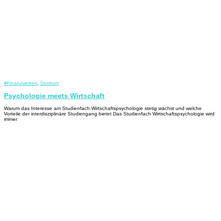
#Finanzwelten
,
Studium
Psychologie meets Wirtschaft
Warum das Interesse am Studienfach Wirtschaftspsychologie stetig wächst und welche
Vorteile der interdisziplinäre Studiengang bietet Das Studienfach Wirtschaftspsychologie wird
immer