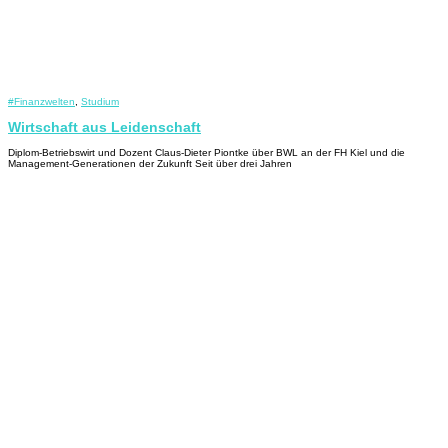
#Finanzwelten
,
Studium
Wirtschaft aus Leidenschaft
Diplom-Betriebswirt und Dozent Claus-Dieter Piontke über BWL an der FH Kiel und die
Management-Generationen der Zukunft Seit über drei Jahren