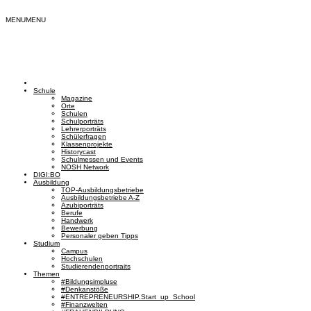
MENU
MENU
Schule
Magazine
Orte
Schulen
Schulporträts
Lehrerporträts
Schülerfragen
Klassenprojekte
Historycast
Schulmessen und Events
NOSH Network
DIGI:BO
Ausbildung
TOP-Ausbildungsbetriebe
Ausbildungsbetriebe A-Z
Azubiporträts
Berufe
Handwerk
Bewerbung
Personaler geben Tipps
Studium
Campus
Hochschulen
Studierendenportraits
Themen
#Bildungsimpluse
#Denkanstöße
#ENTREPRENEURSHIP.Start_up_School
#Finanzwelten