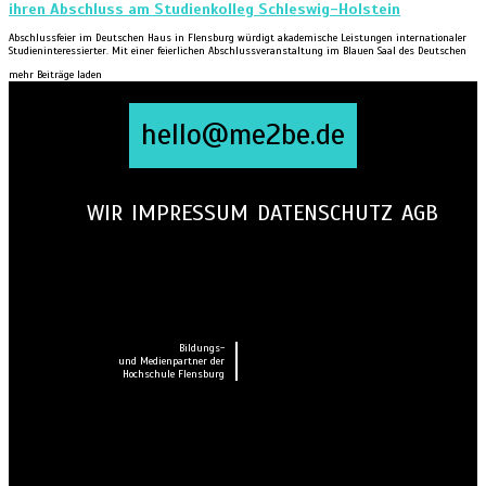
ihren Abschluss am Studienkolleg Schleswig-Holstein
Abschlussfeier im Deutschen Haus in Flensburg würdigt akademische Leistungen internationaler
Studieninteressierter. Mit einer feierlichen Abschlussveranstaltung im Blauen Saal des Deutschen
mehr Beiträge laden
hello@me2be.de
WIR
IMPRESSUM
DATENSCHUTZ
AGB
Bildungs-
und Medienpartner der
Hochschule Flensburg