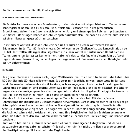
Die Teilnehmenden der StartUp-CHallenge 2024.
Was macht das mit den Teilnehmern?
Die Schüler kommen aus einem Schulsystem, in dem sie eigenständiges Arbeiten in Teams kaum
kennengelernt haben. Das zu erleben, ist für viele ein Riesenschritt in der persönlichen
Entwicklung. Weiterhin müssen sie sich vor einer Jury und einem großen Publikum präsentieren.
Mit diesen Erfahrungen können die Schüler später auftrumpfen und haben es leichter, zum Beispiel
bei einem Bewerbungsgespräch zu bestehen.
Es ist zudem wertvoll, dass die Schülerinnen und Schüler an diesem Wettbewerb konkrete
Erfahrungen in der Teamfähigkeit erleben. Der Höhepunkt der Challenge ist das Landesfinale an der
FH Kiel. Dort treffen alle regionalen Siegerteams in einem Wettstreit aufeinander. Damit sich die
Teams untereinander besser kennenlernen, haben wir das Landesfinale in diesem Jahr auf zwei
Tage inklusive Übernachtung in der Jugendherberge erweitert. Das wurde von allen Beteiligten sehr
positiv aufgenommen.
Ihr Fazit?
Das große Interesse an diesem noch jungen Wettbewerb freut mich sehr. In diesem Jahr haben über
800 Schüler mit 160 Ideen teilgenommen. Das zeigt mir deutlich, zu was junge Leute in der Lage
sind. Die meisten nehmen das als Motivation, sich zu engagieren. Auch die Rückmeldungen der
Lehrer und der Schulen sind positiv: „Wow, was für ein Projekt, das ist eine tolle Sache!“ Die Schüler
sagen, dass sie mutiger geworden sind und gestärkt in die Zukunft gehen. Eine typische Resonanz
ist: „Frei vor Menschen zu reden – das hätte ich mich vorher nie so getraut.“
Aber das funktioniert nur, wenn man ein gutes Team hinter sich hat: Mit den regionalen
Lehrerteams funktioniert die Zusammenarbeit hervorragend. Dort in den Klassen wird die wichtige
Arbeit geleistet und es entwickelt sich eine Eigendynamik in der Leistung. Mittlerweile ist die
StartUp Challenge an einigen Schulen sogar fest in den Stundenplan eingebunden. Zusätzlich hat
die Fachhochschule Kiel die Gelegenheit, sich und ihre Möglichkeiten bei den Schülern vorzustellen,
denn sie haben nach den zwei Jahren Vollzeitschule die Fachhochschulreife erlangt und können dort
studieren.
Und: Wann hat man als Schüler schon mal die Chance, seine eigenen Fähigkeiten und Stärken
auszuprobieren, ohne dabei zu scheitern? Es geht hier nämlich nicht um Noten oder Versetzung!
Die StartUp Challenge SH bietet dafür die Möglichkeiten.