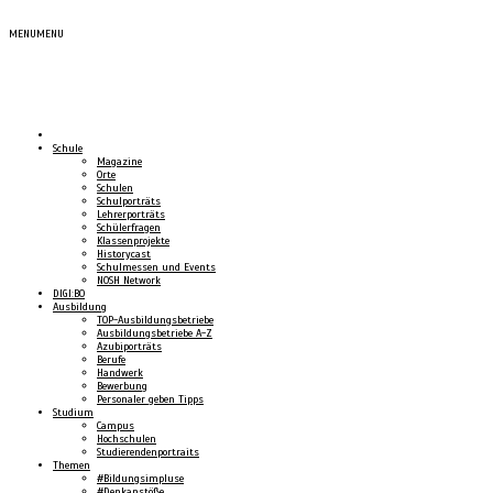
MENU
MENU
Schule
Magazine
Orte
Schulen
Schulporträts
Lehrerporträts
Schülerfragen
Klassenprojekte
Historycast
Schulmessen und Events
NOSH Network
DIGI:BO
Ausbildung
TOP-Ausbildungsbetriebe
Ausbildungsbetriebe A-Z
Azubiporträts
Berufe
Handwerk
Bewerbung
Personaler geben Tipps
Studium
Campus
Hochschulen
Studierendenportraits
Themen
#Bildungsimpluse
#Denkanstöße