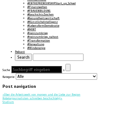
#ENTREPRENEURSHIP.Start_up_School
#Finanzwelten
#FRAUENBILDUNG
#GeschichtsZeichen
#Gesundheitswirtschaft
#KünstlicheIntelligenz
#LebensformDemokratie
#MINT
#neinzumkrieg
#neinzumkrieg_nahost
#Transformation
#Verwaltung
#Windenergie
Podcast
Suche:
s
Kategorie:
Post navigation
<
Über die Arbeitswelt von morgen und die Liebe zur Region
Roboterjournalisten schreiben Geschichte(n)
>
Studium