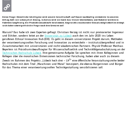
Email
Copy
Keine Frage: Künstliche Intelligenz wird unsere Gesellschaft auf Dauer nachhaltig verändern: In unseren
Alltag hält sie schon jetzt Einzug, in Autos wird sie bald das Steuer übernehmen, und Roboter werden in
Fabriken langfristig die Produktionsabläufe bestimmen. Angesichts wachsender Einsatzmöglichkeiten drängt
Link
sich daher unweigerlich die Frage nach den Grenzen auf.
Warum? Das habe ich zwei Experten gefragt. Christian Herzog ist nicht nur promovierter Ingenieur
und Ethiker, sondern leitet an der
Universität zu Lübeck
auch den im Jahr 2020 ins Leben
gerufenen Ethical Innovation Hub (EIH)
.
Es geht in diesem universitären Projekt darum, Methoden
der verantwortungsvollen Forschung und Innovation zu entwickeln – institutsübergreifend und in
Zusammenarbeit mit universitären und nicht-akademischen Partnern. Physik-Professor Mathias
Beyerlein ist Präsidiumsbeauftragter für Wissenschaftsethik und Technikfolgenabschätzung an der
Technischen Hochschule Lübeck
. Ihre gemeinsame Aufgabe: Sie sprechen mit ihren Kolleginnen und
Kollegen über die moralischen Dimensionen technischer Forschung, haben aber auch zu diesem
3
Zweck im Rahmen des Projekts „Lübeck hoch drei – LH
“ eine öffentliche Veranstaltungsreihe beider
Hochschulen mit dem Titel „Maschinen und Moral“ konzipiert, die ebenso Bürgerinnen und Bürger
für das Thema einer verantwortungsvollen Technikgestaltung sensibilisieren soll.