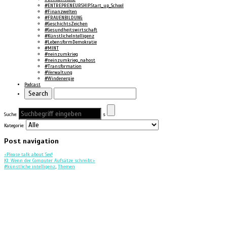
#ENTREPRENEURSHIP.Start_up_School
#Finanzwelten
#FRAUENBILDUNG
#GeschichtsZeichen
#Gesundheitswirtschaft
#KünstlicheIntelligenz
#LebensformDemokratie
#MINT
#neinzumkrieg
#neinzumkrieg_nahost
#Transformation
#Verwaltung
#Windenergie
Podcast
Suche:
s
Kategorie:
Post navigation
<
Please talk about Sex!
KI: Wenn der Computer Aufsätze schreibt
>
#künstliche intelligenz
,
Themen