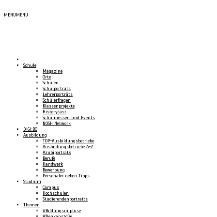
MENU
MENU
Schule
Magazine
Orte
Schulen
Schulporträts
Lehrerporträts
Schülerfragen
Klassenprojekte
Historycast
Schulmessen und Events
NOSH Network
DIGI:BO
Ausbildung
TOP-Ausbildungsbetriebe
Ausbildungsbetriebe A-Z
Azubiporträts
Berufe
Handwerk
Bewerbung
Personaler geben Tipps
Studium
Campus
Hochschulen
Studierendenportraits
Themen
#Bildungsimpluse
#Denkanstöße