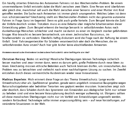
Ein häufig zitiertes Dilemma des Autonomen Fahrens ist das Weichensteller
–
Problem. Bei einem
unvermeidbaren Unfall entsteht dabei die Wahl zwischen zwei Übeln. Eine Person wird überfahren
oder gleich drei, manchmal soll auch die Wahl zwischen einer Seniorin und einer Mutter mit Kind
getroffen werden. Die Suche nach Antworten ist immer gleich unangenehm. Welches Leben ist denn
nun schützenswerter? Gleichzeitig stellt ein Weichensteller
–
Problem nicht das gesamte autonome
Fahren in Frage. Ganz im Gegenteil: Denn es gibt auch große Vorteile. Zum Beispiel könnte die Zahl
der Unfälle deutlich sinken. Trotzdem muss es eine Debatte über mögliche Schattenseiten dieser
Entwicklung geben. Zum Beispiel erkennt die heutige Sensorik in selbstfahrenden Autos noch
dunkelhäutige Menschen schlechter und macht sie damit zu einer im Vergleich stärker gefährdeten
Gruppe. Also braucht es bessere Sensortechnik, um einen ‚technischen Rassismus
‚
im
Straßenverkehr zu verhindern. Ebenfalls heftig diskutiert wird die Frage nach der Haftung bei einem
Unfall. Sind Fahrzeugentwickler für Schäden verantwortlich oder doch die Menschen, die im
selbstfahrenden Auto sitzen? Auch hier gibt bisher keine abschließenden Antworten.
Hemmen moralische Bedenken technischen Fortschritt oder beflügeln sie ihn?
Christian Herzog:
Beides ist wichtig! Moralische Überlegungen können Technologie sicherlich
besser machen und zwar immer dann, wenn es darum geht, große Probleme durch neue Ideen zu
lösen. Gleichzeitig müssen ethische Bedenken auch Technik bremsen dürfen, um innezuhalten, das
Problem neu zu betrachten und vielleicht nach einer nachhaltigeren Lösung zu suchen. Im Zweifel
entstehen durch dieses vermeintliche Ausbremsen wieder neue Innovationen.
Mathias Beyerlein:
Mich erinnert diese Frage an das Thema Umweltschutz. Lange wurde
Umweltschutz eher als ‚Spaßbremse‘ gesehen, gerade wenn angeblich innovative Bauprojekte wegen
Naturschutzgebieten oder bedrohter Tierarten neu geplant werden mussten. Inzwischen zeigt sich
aber deutlich, dass Schäden durch das Ignorieren von Einwänden aus ökologischer Sicht nur schwer
zu beheben sind und eine bessere Vorausplanung deutlich weniger aufwendig ist. Übrigens sollten
all diese moralischen Überlegungen nicht nur im Vorfeld von Entwicklungen angestellt werden,
sondern fortlaufend. Technologie sollte immer anpassungsfähig sein – auf neue Vorstellungen, auf
veränderte Situationen in der Welt.