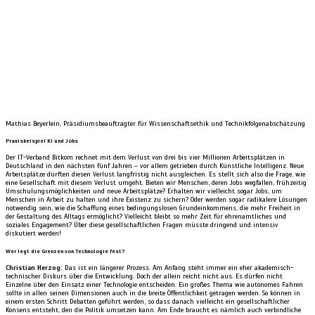
Mathias Beyerlein, Präsidiumsbeauftragter für Wissenschaftsethik und Technikfolgenabschätzung
Praxisbeispiel KI und Jobs
Der IT-Verband Bitkom rechnet mit dem Verlust von drei bis vier Millionen Arbeitsplätzen in
Deutschland in den nächsten fünf Jahren – vor allem getrieben durch Künstliche Intelligenz. Neue
Arbeitsplätze dürften diesen Verlust langfristig nicht ausgleichen. Es stellt sich also die Frage, wie
eine Gesellschaft mit diesem Verlust umgeht. Bieten wir Menschen, deren Jobs wegfallen, frühzeitig
Umschulungsmöglichkeiten und neue Arbeitsplätze? Erhalten wir vielleicht sogar Jobs, um
Menschen in Arbeit zu halten und ihre Existenz zu sichern? Oder werden sogar radikalere Lösungen
notwendig sein, wie die Schaffung eines bedingungslosen Grundeinkommens, die mehr Freiheit in
der Gestaltung des Alltags ermöglicht? Vielleicht bleibt so mehr Zeit für ehrenamtliches und
soziales Engagement? Über diese gesellschaftlichen Fragen müsste dringend und intensiv
diskutiert werden!
Wer legt die Grenzen von Technologie fest?
Christian Herzog:
Das ist ein längerer Prozess. Am Anfang steht immer ein eher akademisch-
technischer Diskurs über die Entwicklung. Doch der allein reicht nicht aus. Es dürfen nicht
Einzelne über den Einsatz einer Technologie entscheiden. Ein großes Thema wie autonomes Fahren
sollte in allen seinen Dimensionen auch in die breite Öffentlichkeit getragen werden. So können in
einem ersten Schritt Debatten geführt werden, so dass danach vielleicht ein gesellschaftlicher
Konsens entsteht, den die Politik umsetzen kann. Am Ende braucht es nämlich auch verbindliche