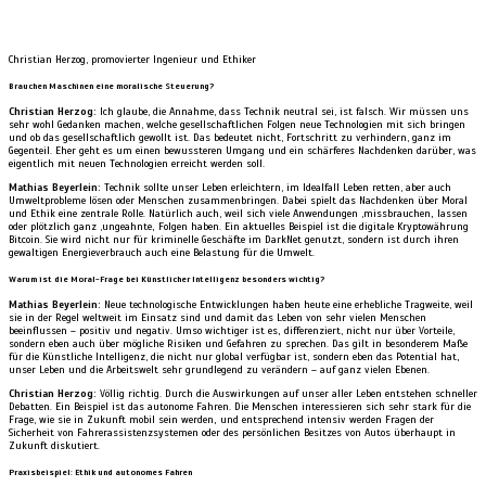
Christian Herzog, promovierter Ingenieur und Ethiker
Brauchen Maschinen eine moralische Steuerung?
Christian Herzog:
Ich glaube, die Annahme, dass Technik neutral sei, ist falsch. Wir müssen uns
sehr wohl Gedanken machen, welche gesellschaftlichen Folgen neue Technologien mit sich bringen
und ob das gesellschaftlich gewollt ist. Das bedeutet nicht, Fortschritt zu verhindern, ganz im
Gegenteil. Eher geht es um einen bewussteren Umgang und ein schärferes Nachdenken darüber, was
eigentlich mit neuen Technologien erreicht werden soll.
Mathias Beyerlein:
Technik sollte unser Leben erleichtern, im Idealfall Leben retten, aber auch
Umweltprobleme lösen oder Menschen zusammenbringen. Dabei spielt das Nachdenken über Moral
und Ethik eine zentrale Rolle. Natürlich auch, weil sich viele Anwendungen ‚missbrauchen
‚
lassen
oder plötzlich ganz ‚ungeahnte
‚
Folgen haben. Ein aktuelles Beispiel ist die digitale Kryptowährung
Bitcoin. Sie wird nicht nur für kriminelle Geschäfte im DarkNet genutzt, sondern ist durch ihren
gewaltigen Energieverbrauch auch eine Belastung für die Umwelt.
Warum ist die Moral-Frage bei Künstlicher Intelligenz besonders wichtig?
Mathias Beyerlein:
Neue technologische Entwicklungen haben heute eine erhebliche Tragweite, weil
sie in der Regel weltweit im Einsatz sind und damit das Leben von sehr vielen Menschen
beeinflussen – positiv und negativ. Umso wichtiger ist es
,
differenziert, nicht nur über Vorteile,
sondern eben auch über mögliche Risiken und Gefahren zu sprechen. Das gilt in besonderem Maße
für die Künstliche Intelligenz, die nicht nur global verfügbar ist, sondern eben das Potential hat
,
unser Leben und die Arbeitswelt sehr grundlegend zu verändern – auf ganz vielen Ebenen.
Christian Herzog:
Völlig richtig. Durch die Auswirkungen auf unser aller Leben entstehen schneller
Debatten. Ein Beispiel ist das autonome Fahren. Die Menschen interessieren sich sehr stark für die
Frage, wie sie in Zukunft mobil sein werden
,
und entsprechend intensiv werden Fragen der
Sicherheit von Fahrerassistenzsystemen oder des persönlichen Besitzes von Autos überhaupt in
Zukunft diskutiert.
Praxisbeispiel: Ethik und autonomes Fahren