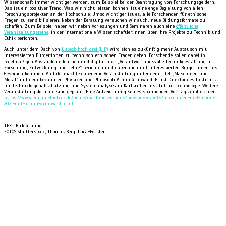
Wissenschaft immer wichtiger werden, zum Beispiel bei der Beantragung von Forschungsgeldern.
Das ist ein positiver Trend. Was wir nicht leisten können, ist eine enge Begleitung von allen
Forschungsprojekten an der Hochschule. Umso wichtiger ist es
,
alle Forschenden für ethische
Fragen zu sensibilisieren. Neben der Beratung versuchen wir auch
,
neue Bildungsformate zu
schaffen. Zum Beispiel haben wir neben Vorlesungen und Seminaren auch eine
öffentliche
Veranstaltungsreihe
,
in der internationale Wissenschaftler:innen über ihre Projekte zu Technik und
Ethik berichten.
Auch unter dem Dach von
Lübeck hoch drei (LH³)
wird sich es zukünftig mehr Austausch mit
interessierten Bürger:innen zu technisch-ethischen Fragen geben. Forschende sollen dabei in
regelmäßigen Abständen öffentlich und digital über „Verantwortungsvolle Technikgestaltung in
Forschung, Entwicklung und Lehre“ berichten und dabei auch mit interessierten Bürger:innen ins
Gespräch kommen. Auftakt machte dabei eine Veranstaltung unter dem Titel „Maschinen und
Moral“ mit dem bekannten Physiker und Philosoph Armin Grunwald. Er ist Direktor des Instituts
für Technikfolgenabschätzung und Systemanalyse am Karlsruher Institut für Technologie. Weitere
Veranstaltungsformate sind geplant. Eine Aufzeichnung seines spannenden Vortrags gibt es hier
https://www.eih.uni-luebeck.de/home/machines-morals/previous-events/maschinen-und-moral-
2021-mit-armin-grunwald.html
.
TEXT Birk Grüling
FOTOS Shutterstock, Thomas Berg, Luca-Förster