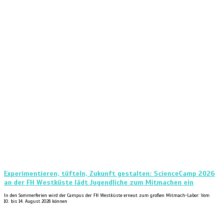
Experimentieren, tüfteln, Zukunft gestalten: ScienceCamp 2026
an der FH Westküste lädt Jugendliche zum Mitmachen ein
In den Sommerferien wird der Campus der FH Westküste erneut zum großen Mitmach-Labor: Vom
10. bis 14. August 2026 können