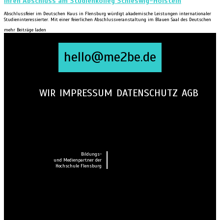
ihren Abschluss am Studienkolleg Schleswig-Holstein
Abschlussfeier im Deutschen Haus in Flensburg würdigt akademische Leistungen internationaler
Studieninteressierter. Mit einer feierlichen Abschlussveranstaltung im Blauen Saal des Deutschen
mehr Beiträge laden
hello@me2be.de
WIR
IMPRESSUM
DATENSCHUTZ
AGB
Bildungs-
und Medienpartner der
Hochschule Flensburg