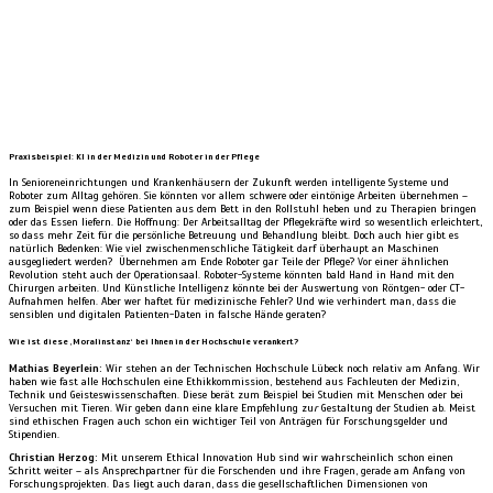
Praxisbeispiel: KI in der Medizin und Roboter in der Pflege
In Senioreneinrichtungen und Krankenhäusern der Zukunft werden intelligente Systeme und
Roboter zum Alltag gehören. Sie könnten vor allem schwere oder eintönige Arbeiten übernehmen –
zum Beispiel wenn diese Patienten aus dem Bett in den Rollstuhl heben und zu Therapien bringen
oder das Essen liefern. Die Hoffnung: Der Arbeitsalltag der Pflegekräfte wird so wesentlich erleichtert
,
so dass mehr Zeit für die persönliche Betreuung und Behandlung bleibt. Doch auch hier gibt es
natürlich Bedenken: Wie viel zwischenmenschliche Tätigkeit darf überhaupt an Maschinen
ausgegliedert werden? Übernehmen am Ende Roboter gar Teile der Pflege? Vor einer ähnlichen
Revolution steht auch der Operationsaal. Roboter-Systeme könnten bald Hand in Hand mit den
Chirurgen arbeiten. Und Künstliche Intelligenz könnte bei der Auswertung von Röntgen- oder CT-
Aufnahmen helfen. Aber wer haftet für medizinische Fehler? Und wie verhindert man, dass die
sensiblen und digitalen Patienten-Daten in falsche Hände geraten?
Wie ist diese ‚Moralinstanz‘ bei Ihnen in der Hochschule verankert?
Mathias Beyerlein:
Wir stehen an der Technischen Hochschule Lübeck noch relativ am Anfang. Wir
haben wie fast alle Hochschulen eine Ethikkommission, bestehend aus Fachleuten der Medizin,
Technik und Geisteswissenschaften. Diese berät zum Beispiel bei Studien mit Menschen oder bei
Versuchen mit Tieren. Wir geben dann eine klare Empfehlung zu
r
Gestaltung der Studien ab. Meist
sind ethischen Fragen auch schon ein wichtiger Teil von Anträgen für Forschungsgelder und
Stipendien.
Christian Herzog:
Mit unserem Ethical Innovation Hub sind wir wahrscheinlich schon einen
Schritt weiter – als Ansprechpartner für die Forschenden und ihre Fragen, gerade am Anfang von
Forschungsprojekten. Das liegt auch daran, dass die gesellschaftlichen Dimensionen von