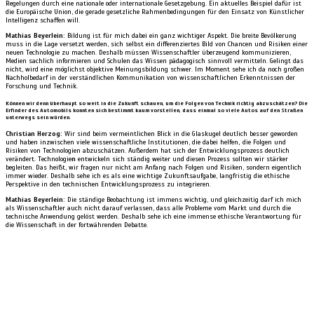
Regelungen durch eine nationale oder internationale Gesetzgebung. Ein aktuelles Beispiel dafür ist
die Europäische Union, die gerade gesetzliche Rahmenbedingungen für den Einsatz von Künstlicher
Intelligenz schaffen will.
Mathias Beyerlein:
Bildung ist für mich dabei ein ganz wichtiger Aspekt. Die breite Bevölkerung
muss in die Lage versetzt werden, sich selbst ein differenziertes Bild von Chancen und Risiken einer
neuen Technologie zu machen. Deshalb müssen Wissenschaftler überzeugend kommunizieren,
Medien sachlich informieren und Schulen das Wissen pädagogisch sinnvoll vermitteln. Gelingt das
nicht, wird eine möglichst objektive Meinungsbildung schwer. Im Moment sehe ich da noch großen
Nachholbedarf in der verständlichen Kommunikation von wissenschaftlichen Erkenntnissen der
Forschung und Technik.
Können wir denn überhaupt so weit in die Zukunft schauen, um die Folgen von Technik richtig abzuschätzen? Die
Erfinder des Automobils konnten sich bestimmt kaum vorstellen, dass einmal so viele Autos auf den Straßen
unterwegs sein würden.
Christian Herzog:
Wir sind beim vermeintlichen Blick in die Glaskugel deutlich besser geworden
und haben inzwischen viele wissenschaftliche Institutionen, die dabei helfen
,
die Folgen und
Risiken von Technologien abzuschätzen. Außerdem hat sich der Entwicklungsprozess deutlich
verändert. Technologie
n
entwickeln sich ständig weiter und diesen Prozess sollten wir stärker
begleiten. Das heißt, wir fragen nur nicht am Anfang nach Folgen und Risiken, sondern eigentlich
immer wieder. Deshalb sehe ich es als eine wichtige Zukunftsaufgabe, langfristig die ethische
Perspektive in den technischen Entwicklungsprozess zu integrieren.
Mathias Beyerlein:
Die ständige Beobachtung ist immens wichtig, und gleichzeitig darf ich mich
als Wissenschaftler auch nicht darauf verlassen, dass alle Probleme vom Markt und durch die
technische Anwendung gelöst werden. Deshalb sehe ich eine immense ethische Verantwortung für
die Wissenschaft in der fortwährenden Debatte.