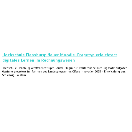
Hochschule Flensburg: Neuer Moodle-Fragetyp erleichtert
digitales Lernen im Rechnungswesen
Hochschule Flensburg veröffentlicht Open-Source-Plugin für realitätsnahe Buchungssatz-Aufgaben –
Gewinnerproprojekt im Rahmen des Landesprogramms Offene Innovation 2025 – Entwicklung aus
Schleswig-Holstein