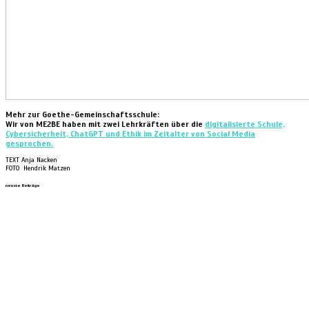
Mehr zur Goethe-Gemeinschaftsschule:
Wir von ME2BE haben mit zwei Lehrkräften über die
digitalisierte Schule,
Cybersicherheit, ChatGPT und Ethik im Zeitalter von Social Media
gesprochen.
TEXT Anja Nacken
FOTO Hendrik Matzen
neuste Beiträge