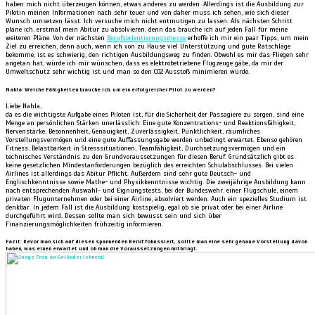
haben mich nicht überzeugen können, etwas anderes zu werden. Allerdings ist die Ausbildung zur
Pilotin meinen Informationen nach sehr teuer und von daher muss ich sehen, wie sich dieser
Wunsch umsetzen lässt. Ich versuche mich nicht entmutigen zu lassen. Als nächsten Schritt
plane ich, erstmal mein Abitur zu absolvieren, denn das brauche ich auf jeden Fall für meine
weiteren Pläne. Von der nächsten
Berufsorientierungsmesse
erhoffe ich mir ein paar Tipps, um mein
Ziel zu erreichen, denn auch, wenn ich von zu Hause viel Unterstützung und gute Ratschläge
bekomme, ist es schwierig, den richtigen Ausbildungsweg zu finden. Obwohl es mir das Fliegen sehr
angetan hat, würde ich mir wünschen, dass es elektrobetriebene Flugzeuge gäbe, da mir der
Umweltschutz sehr wichtig ist und man so den CO2 Ausstoß minimieren würde.
Nahla: Welche Fähigkeiten brauche ich, um ein erfolgreicher Pilot zu werden?
Liebe Nahla,
da es die wichtigste Aufgabe eines Piloten ist, für die Sicherheit der Passagiere zu sorgen, sind eine
Menge an persönlichen Stärken unerlässlich: Eine gute Konzentrations- und Reaktionsfähigkeit,
Nervenstärke, Besonnenheit, Genauigkeit, Zuverlässigkeit, Pünktlichkeit, räumliches
Vorstellungsvermögen und eine gute Auffassungsgabe werden unbedingt erwartet. Ebenso gehören
Fitness, Belastbarkeit in Stresssituationen, Teamfähigkeit, Durchsetzungsvermögen und ein
technisches Verständnis zu den Grundvoraussetzungen für diesen Beruf. Grundsätzlich gibt es
keine gesetzlichen Mindestanforderungen bezüglich des erreichten Schulabschlusses. Bei vielen
Airlines ist allerdings das Abitur Pflicht. Außerdem sind sehr gute Deutsch- und
Englischkenntnisse sowie Mathe- und Physikkenntnisse wichtig. Die zweijährige Ausbildung kann
nach entsprechenden Auswahl- und Eignungstests, bei der Bundeswehr, einer Flugschule, einem
privaten Flugunternehmen oder bei einer Airline, absolviert werden. Auch ein spezielles Studium ist
denkbar. In jedem Fall ist die Ausbildung kostspielig, egal ob sie privat oder bei einer Airline
durchgeführt wird. Dessen sollte man sich bewusst sein und sich über
Finanzierungsmöglichkeiten frühzeitig informieren.
Fazit: Bevor man sich auf diesen spannenden Beruf fokussiert, sollte man eine sehr genaue Vorstellung davon
haben, was einen erwartet und ob man die Voraussetzungen mitbringt.