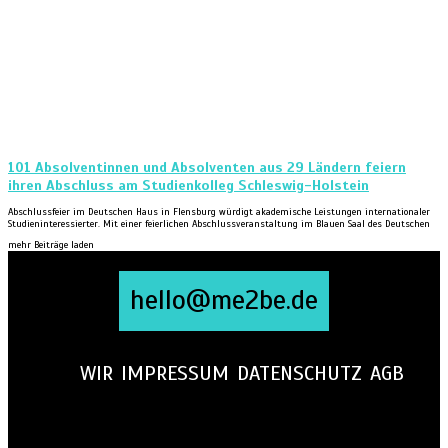
101 Absolventinnen und Absolventen aus 29 Ländern feiern
ihren Abschluss am Studienkolleg Schleswig-Holstein
Abschlussfeier im Deutschen Haus in Flensburg würdigt akademische Leistungen internationaler
Studieninteressierter. Mit einer feierlichen Abschlussveranstaltung im Blauen Saal des Deutschen
mehr Beiträge laden
hello@me2be.de
WIR
IMPRESSUM
DATENSCHUTZ
AGB