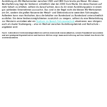
Ausbildung als Kfz-Mechatroniker zwischen 1.500 und 1.900 Euro brutto pro Monat. Mit etwas
Berufserfahrung liegt der Verdienst schließlich über der 2.000 Euro-Marke. Um deine Chancen auf
mehr Gehalt zu erhöhen, solltest du darauf achten, dass du dir einen Ausbildungsplatz in einem
gut zahlenden Unternehmen aussuchst. Das sind in der Regel nicht die kleinen Kfz-Werkstätten
am Ort, sondern die großen Konzerne der Metall- und Elektroindustrie sowie dem Fahrzeugbau.
Außerdem kann man festhalten, dass die Gehälter von Bundesland zu Bundesland unterschiedlich
ausfallen. Um deine Verdienstmöglichkeiten zusätzlich zu steigern, solltest du eine Weiterbildung
zur Meisterin anstreben oder ein
Studium im Bereich Fahrzeugtechnik
absolvieren, was übrigens
auch als dualer Studiengang – also im Wechsel zwischen Ausbildungsbetrieb und Hochschule –
angeboten wird.
Fazit: Schlechtere Verdienstmöglichkeiten sollten einen nicht davon abhalten, seinen Traumberuf auszuüben
und wer genügend Eigeninitiative und Karriere-Willen zeigt, kann auch in Bezug auf das Gehalt das Beste für
sich herausholen.