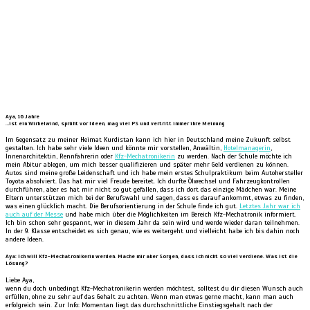
Aya, 16 Jahre
…ist ein Wirbelwind, sprüht vor Ideen, mag viel PS und vertritt immer ihre Meinung
Im Gegensatz zu meiner Heimat Kurdistan kann ich hier in Deutschland meine Zukunft selbst
gestalten. Ich habe sehr viele Ideen und könnte mir vorstellen, Anwältin,
Hotelmanagerin
,
Innenarchitektin, Rennfahrerin oder
Kfz-Mechatronikerin
zu werden. Nach der Schule möchte ich
mein Abitur ablegen, um mich besser qualifizieren und später mehr Geld verdienen zu können.
Autos sind meine große Leidenschaft und ich habe mein erstes Schulpraktikum beim Autohersteller
Toyota absolviert. Das hat mir viel Freude bereitet. Ich durfte Ölwechsel und Fahrzeugkontrollen
durchführen, aber es hat mir nicht so gut gefallen, dass ich dort das einzige Mädchen war. Meine
Eltern unterstützen mich bei der Berufswahl und sagen, dass es darauf ankommt, etwas zu finden,
was einen glücklich macht. Die Berufsorientierung in der Schule finde ich gut.
Letztes Jahr war ich
auch auf der Messe
und habe mich über die Möglichkeiten im Bereich Kfz-Mechatronik informiert.
Ich bin schon sehr gespannt, wer in diesem Jahr da sein wird und werde wieder daran teilnehmen.
In der 9. Klasse entscheidet es sich genau, wie es weitergeht und vielleicht habe ich bis dahin noch
andere Ideen.
Aya: Ich will Kfz-Mechatronikerin werden. Mache mir aber Sorgen, dass ich nicht so viel verdiene. Was ist die
Lösung?
Liebe Aya,
wenn du doch unbedingt Kfz-Mechatronikerin werden möchtest, solltest du dir diesen Wunsch auch
erfüllen, ohne zu sehr auf das Gehalt zu achten. Wenn man etwas gerne macht, kann man auch
erfolgreich sein. Zur Info: Momentan liegt das durchschnittliche Einstiegsgehalt nach der