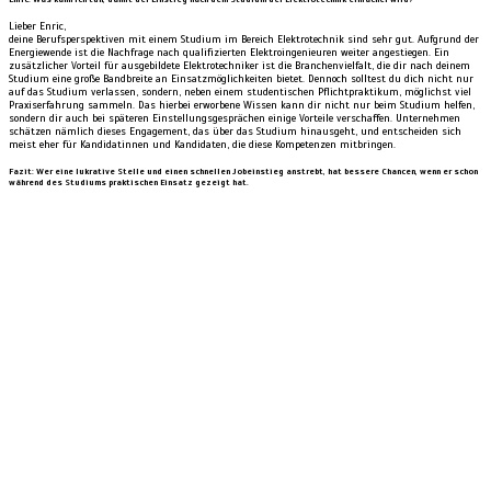
Lieber Enric,
deine Berufsperspektiven mit einem Studium im Bereich Elektrotechnik sind sehr gut. Aufgrund der
Energiewende ist die Nachfrage nach qualifizierten Elektroingenieuren weiter angestiegen. Ein
zusätzlicher Vorteil für ausgebildete Elektrotechniker ist die Branchenvielfalt, die dir nach deinem
Studium eine große Bandbreite an Einsatzmöglichkeiten bietet. Dennoch solltest du dich nicht nur
auf das Studium verlassen, sondern, neben einem studentischen Pflichtpraktikum, möglichst viel
Praxiserfahrung sammeln. Das hierbei erworbene Wissen kann dir nicht nur beim Studium helfen,
sondern dir auch bei späteren Einstellungsgesprächen einige Vorteile verschaffen. Unternehmen
schätzen nämlich dieses Engagement, das über das Studium hinausgeht, und entscheiden sich
meist eher für Kandidatinnen und Kandidaten, die diese Kompetenzen mitbringen.
Fazit: Wer eine lukrative Stelle und einen schnellen Jobeinstieg anstrebt, hat bessere Chancen, wenn er schon
während des Studiums praktischen Einsatz gezeigt hat.