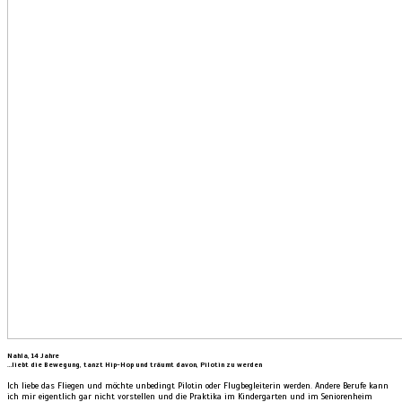
Nahla, 14 Jahre
…liebt die Bewegung, tanzt Hip-Hop und träumt davon, Pilotin zu werden
Ich liebe das Fliegen und möchte unbedingt Pilotin oder Flugbegleiterin werden. Andere Berufe kann
ich mir eigentlich gar nicht vorstellen und die Praktika im Kindergarten und im Seniorenheim