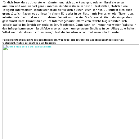
für dich besonders gut vorstellen könnten und sich zu erkundigen, welchen Beruf sie selber
ausüben und was sie dort genau machen. Auf diese Weise kannst du feststellen, ob dich diese
Tätigkeit interessieren könnte oder ob du sie für dich ausschließen kannst. Du solltest dich auch
grundsätzlich fragen, ob du lieber in einem Büro oder in der Natur, mit Menschen oder Tieren usw.
arbeiten möchtest und was dir in deiner Freizeit am meisten Spaß bereitet. Wenn du einige Ideen
gesammelt hast, kannst du dich im Internet genauer informieren, welche Möglichkeiten sich
beispielsweise im Bereich der sozialen Berufe anbieten. Dann kann ich immer nur wieder Praktika in
den infrage kommenden Berufsfeldern vorschlagen, um genauere Einblicke in den Alltag zu erhalten.
Selbst wenn dir etwas nicht so zusagt, bist du trotzdem schon mal einen Schritt weiter.
Fazit: Berufsorientierung ist kein Hexenwerk. Wer neugierig ist und die angebotenen Möglichkeiten
wahrnimmt, findet seinen Weg zum Traumjob.