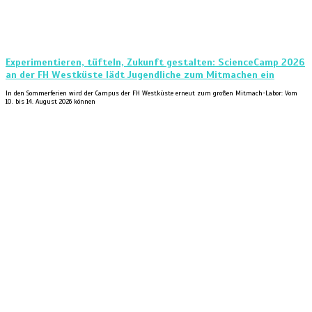
Experimentieren, tüfteln, Zukunft gestalten: ScienceCamp 2026
an der FH Westküste lädt Jugendliche zum Mitmachen ein
In den Sommerferien wird der Campus der FH Westküste erneut zum großen Mitmach-Labor: Vom
10. bis 14. August 2026 können