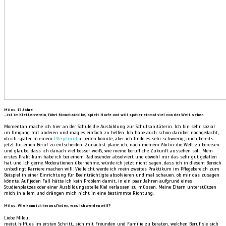
Milou, 15 Jahre
…ist im Kletterverein, fährt Mountainbike, spielt Harfe und will später einmal viel von der Welt sehen
Momentan mache ich hier an der Schule die Ausbildung zur Schulsanitäterin. Ich bin sehr sozial
im Umgang mit anderen und mag es einfach zu helfen. Ich habe auch schon darüber nachgedacht,
ob ich später in einem
Pflegeberuf
arbeiten könnte, aber ich finde es sehr schwierig, mich bereits
jetzt für einen Beruf zu entscheiden. Zunächst plane ich, nach meinem Abitur die Welt zu bereisen
und glaube, dass ich danach viel besser weiß, wie meine berufliche Zukunft aussehen soll. Mein
erstes Praktikum habe ich bei einem Radiosender absolviert und obwohl mir das sehr gut gefallen
hat und ich gerne Moderationen übernehme, würde ich jetzt nicht sagen, dass ich in diesem Bereich
unbedingt Karriere machen will. Vielleicht werde ich mein zweites Praktikum im Pflegebereich zum
Beispiel in einer Einrichtung für Beeinträchtigte absolvieren und mal schauen, ob mir das zusagen
könnte. Auf jeden Fall hätte ich kein Problem damit, in ein paar Jahren aufgrund eines
Studienplatzes oder einer Ausbildungsstelle Kiel verlassen zu müssen. Meine Eltern unterstützen
mich in allem und drängen mich nicht in eine bestimmte Richtung.
Milou: Wie kann ich herausfinden, was ich werden will?
Liebe Milou,
meist hilft es im ersten Schritt, sich mit Freunden und Familie zu beraten, welchen Beruf sie sich