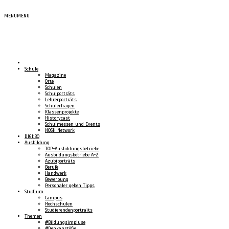
MENU
MENU
Schule
Magazine
Orte
Schulen
Schulporträts
Lehrerporträts
Schülerfragen
Klassenprojekte
Historycast
Schulmessen und Events
NOSH Network
DIGI:BO
Ausbildung
TOP-Ausbildungsbetriebe
Ausbildungsbetriebe A-Z
Azubiporträts
Berufe
Handwerk
Bewerbung
Personaler geben Tipps
Studium
Campus
Hochschulen
Studierendenportraits
Themen
#Bildungsimpluse
#Denkanstöße