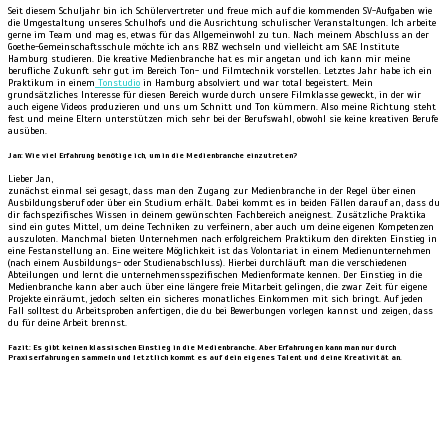
Seit diesem Schuljahr bin ich Schülervertreter und freue mich auf die kommenden SV-Aufgaben wie
die Umgestaltung unseres Schulhofs und die Ausrichtung schulischer Veranstaltungen. Ich arbeite
gerne im Team und mag es, etwas für das Allgemeinwohl zu tun. Nach meinem Abschluss an der
Goethe-Gemeinschaftsschule möchte ich ans RBZ wechseln und vielleicht am SAE Institute
Hamburg studieren. Die kreative Medienbranche hat es mir angetan und ich kann mir meine
berufliche Zukunft sehr gut im Bereich Ton- und Filmtechnik vorstellen. Letztes Jahr habe ich ein
Praktikum in einem
Tonstudio
in Hamburg absolviert und war total begeistert. Mein
grundsätzliches Interesse für diesen Bereich wurde durch unsere Filmklasse geweckt, in der wir
auch eigene Videos produzieren und uns um Schnitt und Ton kümmern. Also meine Richtung steht
fest und meine Eltern unterstützen mich sehr bei der Berufswahl, obwohl sie keine kreativen Berufe
ausüben.
Jan: Wie viel Erfahrung benötige ich, um in die Medienbranche einzutreten?
Lieber Jan,
zunächst einmal sei gesagt, dass man den Zugang zur Medienbranche in der Regel über einen
Ausbildungsberuf oder über ein Studium erhält. Dabei kommt es in beiden Fällen darauf an, dass du
dir fachspezifisches Wissen in deinem gewünschten Fachbereich aneignest. Zusätzliche Praktika
sind ein gutes Mittel, um deine Techniken zu verfeinern, aber auch um deine eigenen Kompetenzen
auszuloten. Manchmal bieten Unternehmen nach erfolgreichem Praktikum den direkten Einstieg in
eine Festanstellung an. Eine weitere Möglichkeit ist das Volontariat in einem Medienunternehmen
(nach einem Ausbildungs- oder Studienabschluss). Hierbei durchläuft man die verschiedenen
Abteilungen und lernt die unternehmensspezifischen Medienformate kennen. Der Einstieg in die
Medienbranche kann aber auch über eine längere freie Mitarbeit gelingen, die zwar Zeit für eigene
Projekte einräumt, jedoch selten ein sicheres monatliches Einkommen mit sich bringt. Auf jeden
Fall solltest du Arbeitsproben anfertigen, die du bei Bewerbungen vorlegen kannst und zeigen, dass
du für deine Arbeit brennst.
Fazit: Es gibt keinen klassischen Einstieg in die Medienbranche. Aber Erfahrungen kann man nur durch
Praxiserfahrungen sammeln und letztlich kommt es auf dein eigenes Talent und deine Kreativität an.