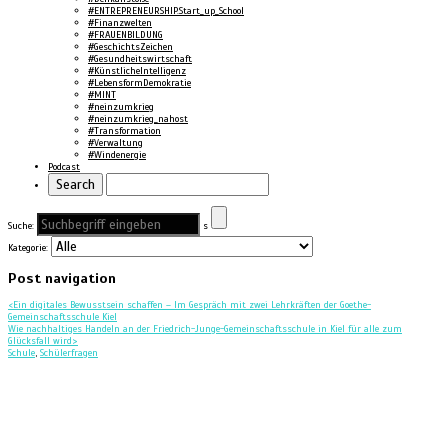
#ENTREPRENEURSHIP.Start_up_School
#Finanzwelten
#FRAUENBILDUNG
#GeschichtsZeichen
#Gesundheitswirtschaft
#KünstlicheIntelligenz
#LebensformDemokratie
#MINT
#neinzumkrieg
#neinzumkrieg_nahost
#Transformation
#Verwaltung
#Windenergie
Podcast
Suche:
s
Kategorie:
Post navigation
<
Ein digitales Bewusstsein schaffen – Im Gespräch mit zwei Lehrkräften der Goethe-
Gemeinschaftsschule Kiel
Wie nachhaltiges Handeln an der Friedrich-Junge-Gemeinschaftsschule in Kiel für alle zum
Glücksfall wird
>
Schule
,
Schülerfragen