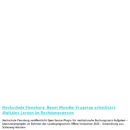
Hochschule Flensburg: Neuer Moodle-Fragetyp erleichtert
digitales Lernen im Rechnungswesen
Hochschule Flensburg veröffentlicht Open-Source-Plugin für realitätsnahe Buchungssatz-Aufgaben –
Gewinnerproprojekt im Rahmen des Landesprogramms Offene Innovation 2025 – Entwicklung aus
Schleswig-Holstein