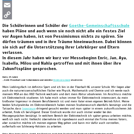
Twitter
Email
Copy
Die Schülerinnen und Schüler der
Goethe-Gemeinschaftsschule
haben Pläne und auch wenn sie noch nicht alle ein festes Ziel
Link
vor Augen haben, ist von Pessimismus nichts zu spüren. Sie
dürfen träumen und in ihre Träume hineinwachsen. Dabei können
sie sich auf die Unterstützung ihrer Lehrkörper und Eltern
verlassen.
In diesem Jahr haben wir kurz vor Messebeginn Enric, Jan, Aya,
Isabella, Milou und Nahla getroffen und mit ihnen über ihre
Zukunftspläne gesprochen.
Enric, 15 Jahre
…liebt Floorball und Schwimmen und möchte
Elektrotechnik
studieren
Mein Lieblingsfach ist definitiv Sport und ich bin in der Floorball-AG unserer Schule. Mir liegen aber
auch die naturwissenschaftlichen Fächer wie Physik, Mathematik und Chemie und ich werde nach
meinem MSA an das RBZ-Technik wechseln und dort mein Abitur absolvieren. Im Anschluss möchte
ich Elektrotechnik studieren. Ich habe mich schon immer für Elektrotechnik interessiert, da mein
Großvater Ingenieur in diesem Berufsbereich ist und mein Vater einen eigenen Betrieb führt. Meine
beiden Schulpraktika im Elektronikbereich haben meinen Studienwunsch ebenfalls bestätigt und die
Tatsache, dass
Ingenieure
dringend gesucht werden und man später in einem zukunftssicheren Job
arbeitet, finde ich beruhigend. Dieser Eindruck wurde mir auch immer wieder bei den
Messegesprächen bestätigt. In welchem Bereich der Elektrotechnik ich später genau arbeiten möchte,
weiß ich noch nicht. Vielleicht übernehme ich irgendwann auch einmal die Firma meines Vaters,
aber zunächst möchte ich meinen eigenen Weg gehen und kann mir dafür auch vorstellen,
außerhalb von Schleswig-Holstein zu arbeiten.
Enric: Was kann ich tun, damit der Einstieg nach dem Studium der Elektrotechnik einfacher wird?