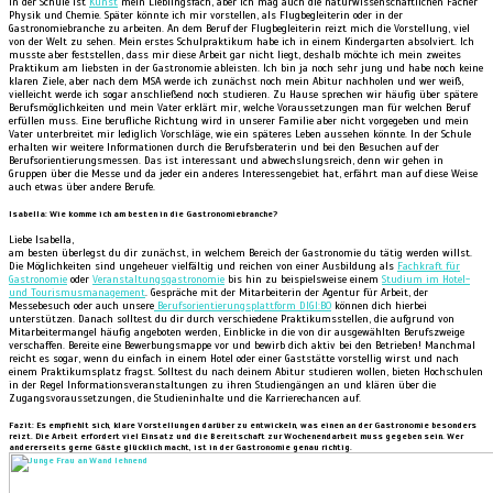
In der Schule ist
Kunst
mein Lieblingsfach, aber ich mag auch die naturwissenschaftlichen Fächer
Physik und Chemie. Später könnte ich mir vorstellen, als Flugbegleiterin oder in der
Gastronomiebranche zu arbeiten. An dem Beruf der Flugbegleiterin reizt mich die Vorstellung, viel
von der Welt zu sehen. Mein erstes Schulpraktikum habe ich in einem Kindergarten absolviert. Ich
musste aber feststellen, dass mir diese Arbeit gar nicht liegt, deshalb möchte ich mein zweites
Praktikum am liebsten in der Gastronomie ableisten. Ich bin ja noch sehr jung und habe noch keine
klaren Ziele, aber nach dem MSA werde ich zunächst noch mein Abitur nachholen und wer weiß,
vielleicht werde ich sogar anschließend noch studieren. Zu Hause sprechen wir häufig über spätere
Berufsmöglichkeiten und mein Vater erklärt mir, welche Voraussetzungen man für welchen Beruf
erfüllen muss. Eine berufliche Richtung wird in unserer Familie aber nicht vorgegeben und mein
Vater unterbreitet mir lediglich Vorschläge, wie ein späteres Leben aussehen könnte. In der Schule
erhalten wir weitere Informationen durch die Berufsberaterin und bei den Besuchen auf der
Berufsorientierungsmessen. Das ist interessant und abwechslungsreich, denn wir gehen in
Gruppen über die Messe und da jeder ein anderes Interessengebiet hat, erfährt man auf diese Weise
auch etwas über andere Berufe.
Isabella: Wie komme ich am besten in die Gastronomiebranche?
Liebe Isabella,
am besten überlegst du dir zunächst, in welchem Bereich der Gastronomie du tätig werden willst.
Die Möglichkeiten sind ungeheuer vielfältig und reichen von einer Ausbildung als
Fachkraft für
Gastronomie
oder
Veranstaltungsgastronomie
bis hin zu beispielsweise einem
Studium im Hotel-
und Tourismusmanagement
. Gespräche mit der Mitarbeiterin der Agentur für Arbeit, der
Messebesuch oder auch unsere
Berufsorientierungsplattform DIGI:BO
können dich hierbei
unterstützen. Danach solltest du dir durch verschiedene Praktikumsstellen, die aufgrund von
Mitarbeitermangel häufig angeboten werden, Einblicke in die von dir ausgewählten Berufszweige
verschaffen. Bereite eine Bewerbungsmappe vor und bewirb dich aktiv bei den Betrieben! Manchmal
reicht es sogar, wenn du einfach in einem Hotel oder einer Gaststätte vorstellig wirst und nach
einem Praktikumsplatz fragst. Solltest du nach deinem Abitur studieren wollen, bieten Hochschulen
in der Regel Informationsveranstaltungen zu ihren Studiengängen an und klären über die
Zugangsvoraussetzungen, die Studieninhalte und die Karrierechancen auf.
Fazit: Es empfiehlt sich, klare Vorstellungen darüber zu entwickeln, was einen an der Gastronomie besonders
reizt. Die Arbeit erfordert viel Einsatz und die Bereitschaft zur Wochenendarbeit muss gegeben sein. Wer
andererseits gerne Gäste glücklich macht, ist in der Gastronomie genau richtig.