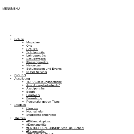
MENU
MENU
Schule
Magazine
Orte
Schulen
Schulporträts
Lehrerporträts
Schülerfragen
Klassenprojekte
Historycast
Schulmessen und Events
NOSH Network
DIGI:BO
Ausbildung
TOP-Ausbildungsbetriebe
Ausbildungsbetriebe A-Z
Azubiporträts
Berufe
Handwerk
Bewerbung
Personaler geben Tipps
Studium
Campus
Hochschulen
Studierendenportraits
Themen
#Bildungsimpluse
#Denkanstöße
#ENTREPRENEURSHIP.Start_up_School
#Finanzwelten