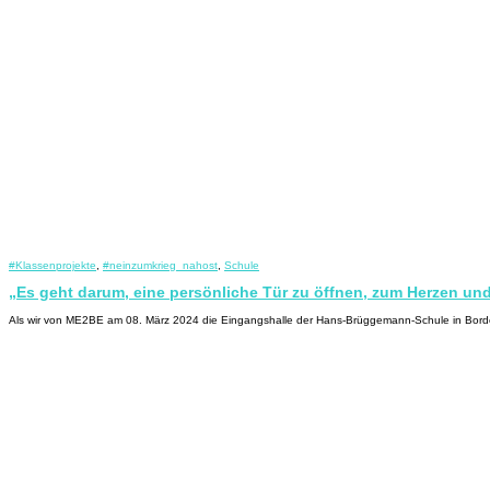
#Klassenprojekte
,
#neinzumkrieg_nahost
,
Schule
„Es geht darum, eine persönliche Tür zu öffnen, zum Herzen u
Als wir von ME2BE am 08. März 2024 die Eingangshalle der Hans-Brüggemann-Schule in Bordes