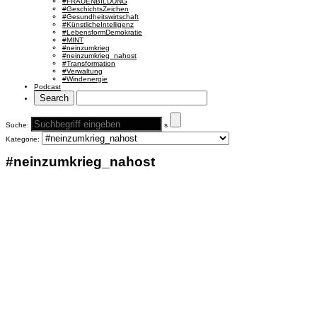
#FRAUENBILDUNG
#GeschichtsZeichen
#Gesundheitswirtschaft
#KünstlicheIntelligenz
#LebensformDemokratie
#MINT
#neinzumkrieg
#neinzumkrieg_nahost
#Transformation
#Verwaltung
#Windenergie
Podcast
Suche:
s
Kategorie:
#neinzumkrieg_nahost