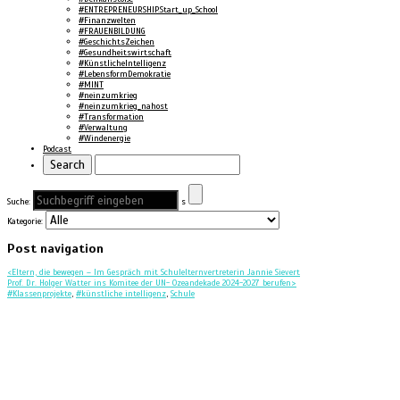
#ENTREPRENEURSHIP.Start_up_School
#Finanzwelten
#FRAUENBILDUNG
#GeschichtsZeichen
#Gesundheitswirtschaft
#KünstlicheIntelligenz
#LebensformDemokratie
#MINT
#neinzumkrieg
#neinzumkrieg_nahost
#Transformation
#Verwaltung
#Windenergie
Podcast
Suche:
s
Kategorie:
Post navigation
<
Eltern, die bewegen – Im Gespräch mit Schulelternvertreterin Jannie Sievert
Prof. Dr. Holger Watter ins Komitee der UN- Ozeandekade 2024-2027 berufen
>
#Klassenprojekte
,
#künstliche intelligenz
,
Schule