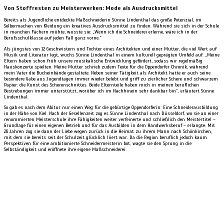
Von Stoffresten zu Meisterwerken: Mode als Ausdrucksmittel
Bereits als Jugendliche entdeckte Maßschneiderin Sünne Lindenthal das große Potenzial, im
Selbermachen von Kleidung ein kreatives Ausdrucksmittel zu finden. Während sie sich in der Schule
in manchen Fächern mühte, wusste sie: „Wenn ich die Schneiderei erlerne, wäre ich in der
Berufsschulklasse auf jeden Fall ganz vorne.”
Als jüngstes von 12 Geschwistern und Tochter eines Architekten und einer Mutter, die viel Wert auf
Musik und Literatur legt, wuchs Sünne Lindenthal in einem kulturell geprägten Umfeld auf. „Meine
Eltern haben schon früh unsere musikalische Entwicklung gefördert, sodass wir regelmäßig
Hauskonzerte spielten. Meine Mutter schrieb zudem Texte für die Oppendorfer Chronik, während
mein Vater die Bucheinbände gestaltete. Neben seiner Tätigkeit als Architekt hatte er auch seine
besondere Gabe aus Jugendtagen immer wieder belebt und griff zu zierlicher Schere und schwarzem
Papier: die Kunst des Scherenschnittes. Beide Elternteile haben mich in meinen beruflichen
Bestrebungen immer unterstützt, worüber ich im Nachhinein sehr dankbar bin“, erläutert Sünne
Lindenthal.
So gab es nach dem Abitur nur einen Weg für die gebürtige Oppendorferin: Eine Schneiderausbildung
in der Nähe von Kiel. Nach der Gesellenzeit zog es Sünne Lindenthal nach Düsseldorf, wo sie an einer
renommierten Meisterschule ihre Fähigkeiten weiter verfeinerte und schließlich den Meistertitel –
Grundlage für einen eigenen Betrieb und für das Ausbilden in dem Handwerksberuf – erlangte. Mit
26 Jahren zog sie dann der Liebe wegen zurück in die Heimat zu ihrem Mann nach Schönkirchen,
mit dem sie bereits seit der Schulzeit glücklich liiert war. Da die Region beruflich jedoch kaum
Perspektiven für eine ambitionierte Schneidermeisterin bot, wagte sie den Sprung in die
Selbständigkeit und eröffnete ihre eigene Maßschneiderei.