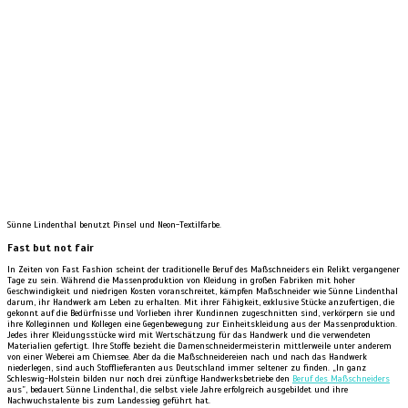
Sünne Lindenthal benutzt Pinsel und Neon-Textilfarbe.
Fast but not fair
In Zeiten von Fast Fashion scheint der traditionelle Beruf des Maßschneiders ein Relikt vergangener
Tage zu sein. Während die Massenproduktion von Kleidung in großen Fabriken mit hoher
Geschwindigkeit und niedrigen Kosten voranschreitet, kämpfen Maßschneider wie Sünne Lindenthal
darum, ihr Handwerk am Leben zu erhalten. Mit ihrer Fähigkeit, exklusive Stücke anzufertigen, die
gekonnt auf die Bedürfnisse und Vorlieben ihrer Kundinnen zugeschnitten sind, verkörpern sie und
ihre Kolleginnen und Kollegen eine Gegenbewegung zur Einheitskleidung aus der Massenproduktion.
Jedes ihrer Kleidungsstücke wird mit Wertschätzung für das Handwerk und die verwendeten
Materialien gefertigt. Ihre Stoffe bezieht die Damenschneidermeisterin mittlerweile unter anderem
von einer Weberei am Chiemsee. Aber da die Maßschneidereien nach und nach das Handwerk
niederlegen, sind auch Stofflieferanten aus Deutschland immer seltener zu finden. „In ganz
Schleswig-Holstein bilden nur noch drei zünftige Handwerksbetriebe den
Beruf des Maßschneiders
aus”, bedauert Sünne Lindenthal, die selbst viele Jahre erfolgreich ausgebildet und ihre
Nachwuchstalente bis zum Landessieg geführt hat.