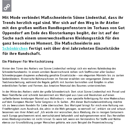
Email
Copy
Mit Mode verbindet Maßschneiderin Sünne Lindenthal, dass ihr
Trends herzlich egal sind. Wer sich auf den Weg in ihr Atelier
Link
mit den großen weißen Rundbogenfenstern im Torhaus von Gut
Oppendorf am Ende des Klosterkamps begibt, der ist auf der
Suche nach einem unverwechselbaren Kleidungsstück für den
ganz besonderen Moment. Die Maßschneiderin aus
Schönkirchen
fertigt seit über drei Jahrzehnten Einzelstücke
für ihre Kundschaft.
Ein Plädoyer für Wertschätzung
Hinter den Türen des Ateliers von Sünne Lindenthal verbirgt sich ein wahres Kaleidoskop des
Schneiderhandwerks: In einem antiken Bauernschrank reihen sich Stoffmuster aller Couleur.
Schneiderpuppen drapieren aufwändig genähte Einzelstücke – von eleganten Mänteln bis zu zarten
Seidenkleidern. Historische Nähmaschinen im Fenster erzählen von vergangenen Zeiten der
Textilverarbeitung, während die Regale, gefüllt mit bunten Garnrollen und Knöpfen in allen
erdenklichen Farben und Formen, das kreative Potenzial des Raumes unterstreichen.
In der Mitte des Ateliers steht der große Schneidertisch. Dort sitzt Sünne Lindenthal mit Pinsel und
Neon-Textilfarbe und schreibt konzentriert ein Wortspiel aus Love und Revolution auf einen
salbeifarbenen knielangen Mantel aus Wollvelours – eine spezielle Anfertigung für eine Modenschau
auf dem European Master Tailor Congress in St. Gallen. „Mit dieser Buchstabenverdrehung möchte
ich zu bewusstem Handeln für Liebe überraschen. Das Wortspiel bringt für mich eine Haltung von
Friedfertigkeit zum Ausdruck, die, aktiv in die Welt getragen, so wertvoll ist”, erklärt sie und schaut
besonnen von ihrer Arbeit auf. „Ich würde mir wünschen, dass Kleidung, die in riesigen Containern
nach Europa geschwemmt wird, wertschätzend behandelt und wahrgenommen wird. Das Herstellen
eines Kleidungsstückes ist nicht trivial. Es wäre toll, wenn ein Verständnis für Stoffe und Nähte
ebenso zur Grundbildung junger Menschen gehörte, wie zum Beispiel die Prozentrechnung.”