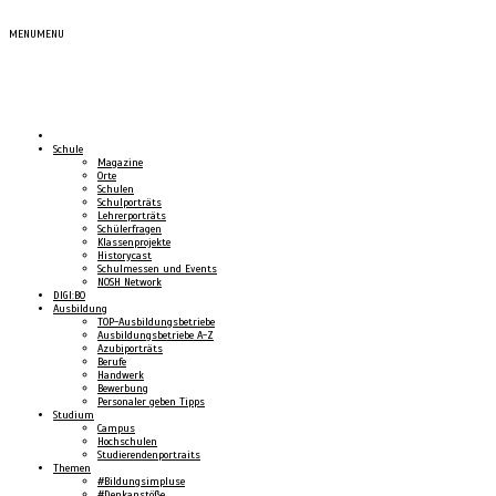
MENU
MENU
Schule
Magazine
Orte
Schulen
Schulporträts
Lehrerporträts
Schülerfragen
Klassenprojekte
Historycast
Schulmessen und Events
NOSH Network
DIGI:BO
Ausbildung
TOP-Ausbildungsbetriebe
Ausbildungsbetriebe A-Z
Azubiporträts
Berufe
Handwerk
Bewerbung
Personaler geben Tipps
Studium
Campus
Hochschulen
Studierendenportraits
Themen
#Bildungsimpluse
#Denkanstöße