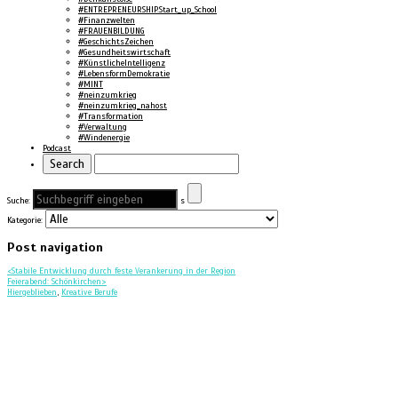
#ENTREPRENEURSHIP.Start_up_School
#Finanzwelten
#FRAUENBILDUNG
#GeschichtsZeichen
#Gesundheitswirtschaft
#KünstlicheIntelligenz
#LebensformDemokratie
#MINT
#neinzumkrieg
#neinzumkrieg_nahost
#Transformation
#Verwaltung
#Windenergie
Podcast
Suche:
s
Kategorie:
Post navigation
<
Stabile Entwicklung durch feste Verankerung in der Region
Feierabend: Schönkirchen
>
Hiergeblieben
,
Kreative Berufe