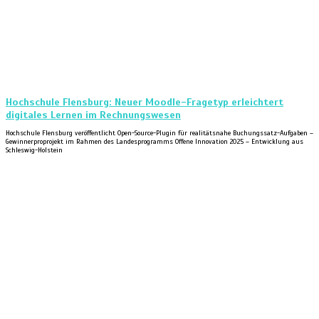
Hochschule Flensburg: Neuer Moodle-Fragetyp erleichtert
digitales Lernen im Rechnungswesen
Hochschule Flensburg veröffentlicht Open-Source-Plugin für realitätsnahe Buchungssatz-Aufgaben –
Gewinnerproprojekt im Rahmen des Landesprogramms Offene Innovation 2025 – Entwicklung aus
Schleswig-Holstein