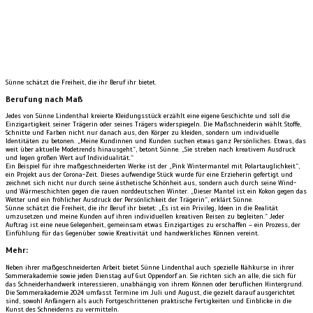
Sünne schätzt die Freiheit, die ihr Beruf ihr bietet.
Berufung nach Maß
Jedes von Sünne Lindenthal kreierte Kleidungsstück erzählt eine eigene Geschichte und soll die
Einzigartigkeit seiner Trägerin oder seines Trägers widerspiegeln. Die Maßschneiderin wählt Stoffe,
Schnitte und Farben nicht nur danach aus, den Körper zu kleiden, sondern um individuelle
Identitäten zu betonen. „Meine Kundinnen und Kunden suchen etwas ganz Persönliches. Etwas, das
weit über aktuelle Modetrends hinausgeht“, betont Sünne. „Sie streben nach kreativem Ausdruck
und legen großen Wert auf Individualität.“
Ein Beispiel für ihre maßgeschneiderten Werke ist der „Pink Wintermantel mit Polartauglichkeit“,
ein Projekt aus der Corona-Zeit. Dieses aufwendige Stück wurde für eine Erzieherin gefertigt und
zeichnet sich nicht nur durch seine ästhetische Schönheit aus, sondern auch durch seine Wind-
und Wärmeschichten gegen die rauen norddeutschen Winter. „Dieser Mantel ist ein Kokon gegen das
Wetter und ein fröhlicher Ausdruck der Persönlichkeit der Trägerin“, erklärt Sünne.
Sünne schätzt die Freiheit, die ihr Beruf ihr bietet: „Es ist ein Privileg, Ideen in die Realität
umzusetzen und meine Kunden auf ihren individuellen kreativen Reisen zu begleiten.“ Jeder
Auftrag ist eine neue Gelegenheit, gemeinsam etwas Einzigartiges zu erschaffen – ein Prozess, der
Einfühlung für das Gegenüber sowie Kreativität und handwerkliches Können vereint.
Mehr:
Neben ihrer maßgeschneiderten Arbeit bietet Sünne Lindenthal auch spezielle Nähkurse in ihrer
Sommerakademie sowie jeden Dienstag auf Gut Oppendorf an. Sie richten sich an alle, die sich für
das Schneiderhandwerk interessieren, unabhängig von ihrem Können oder beruflichen Hintergrund.
Die Sommerakademie 2024 umfasst Termine im Juli und August, die gezielt darauf ausgerichtet
sind, sowohl Anfängern als auch Fortgeschrittenen praktische Fertigkeiten und Einblicke in die
Kunst des Schneiderns zu vermitteln.