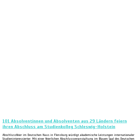
101 Absolventinnen und Absolventen aus 29 Ländern feiern
ihren Abschluss am Studienkolleg Schleswig-Holstein
Abschlussfeier im Deutschen Haus in Flensburg würdigt akademische Leistungen internationaler
Studieninteressierter. Mit einer feierlichen Abschlussveranstaltung im Blauen Saal des Deutschen