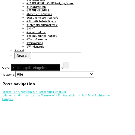
#ENTREPRENEURSHIP.Start_up_School
#Finanzwelten
#FRAUENBILDUNG
#GeschichtsZeichen
#Gesundheitswirtschaft
#KünstlicheIntelligenz
#LebensformDemokratie
#MINT
#neinzumkrieg
#neinzumkrieg_nahost
#Transformation
#Verwaltung
#Windenergie
Podcast
Suche:
s
Kategorie:
Post navigation
<
Neues Führungsteam für Hochschule Flensburg
„Marken sind immer positive Vorurteile“ – Ein Gespräch mit Prof. Arnd Zschiesche
>
Campus