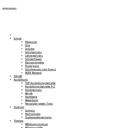
MENU
MENU
Schule
Magazine
Orte
Schulen
Schulporträts
Lehrerporträts
Schülerfragen
Klassenprojekte
Historycast
Schulmessen und Events
NOSH Network
DIGI:BO
Ausbildung
TOP-Ausbildungsbetriebe
Ausbildungsbetriebe A-Z
Azubiporträts
Berufe
Handwerk
Bewerbung
Personaler geben Tipps
Studium
Campus
Hochschulen
Studierendenportraits
Themen
#Bildungsimpluse
#Denkanstöße