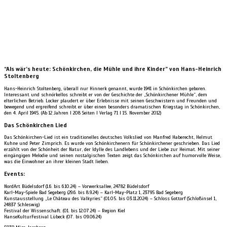
“Als wär’s heute: Schönkirchen, die Mühle und ihre Kinder” von Hans-Heinrich
Stoltenberg
Hans-Heinrich Stoltenberg, überall nur Hinnerk genannt, wurde 1941 in Schönkirchen geboren.
Interessant und schnörkellos schreibt er von der Geschichte der „Schönkirchener Mühle“, dem
elterlichen Betrieb. Locker plaudert er über Erlebnisse mit seinen Geschwistern und Freunden und
bewegend und ergreifend schreibt er über einen besonders dramatischen Kriegstag in Schönkirchen,
den 4. April 1945. (Ab 12 Jahren I 208 Seiten I Verlag 71 I 15. November 2012)
Das Schönkirchen Lied
Das Schönkirchen-Lied ist ein traditionelles deutsches Volkslied von Manfred Haberecht, Helmut
Kuhne und Peter Zimprich. Es wurde von Schönkirchenern für Schönkirchener geschrieben. Das Lied
erzählt von der Schönheit der Natur, der Idylle des Landlebens und der Liebe zur Heimat. Mit seiner
eingängigen Melodie und seinen nostalgischen Texten zeigt das Schönkirchen auf humorvolle Weise,
was die Einwohner an ihrer kleinen Stadt lieben.
Events:
NordArt Büdelsdorf (1.6. bis 6.10.24) – Vorwerksallee, 24782 Büdelsdorf
Karl-May-Spiele Bad Segeberg (29.6. bis 8.9.24) – Karl-May-Platz 1, 23795 Bad Segeberg
Kunstausstellung „Le Château des Valkyries“ (01.05. bis 03.11.2024) – Schloss Gottorf (Schloßinsel 1,
24837 Schleswig)
Festival der Wissenschaft: (01. bis 12.07.24) – Region Kiel
HanseKulturFestival Lübeck (07. bis 09.06.24)