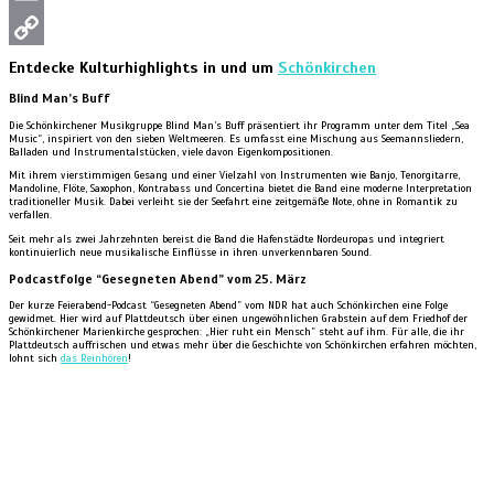
Email
Copy
Entdecke Kulturhighlights in und um
Schönkirchen
Blind Man’s Buff
Link
Die Schönkirchener Musikgruppe Blind Man’s Buff präsentiert ihr Programm unter dem Titel „Sea
Music“, inspiriert von den sieben Weltmeeren. Es umfasst eine Mischung aus Seemannsliedern,
Balladen und Instrumentalstücken, viele davon Eigenkompositionen.
Mit ihrem vierstimmigen Gesang und einer Vielzahl von Instrumenten wie Banjo, Tenorgitarre,
Mandoline, Flöte, Saxophon, Kontrabass und Concertina bietet die Band eine moderne Interpretation
traditioneller Musik. Dabei verleiht sie der Seefahrt eine zeitgemäße Note, ohne in Romantik zu
verfallen.
Seit mehr als zwei Jahrzehnten bereist die Band die Hafenstädte Nordeuropas und integriert
kontinuierlich neue musikalische Einflüsse in ihren unverkennbaren Sound.
Podcastfolge “Gesegneten Abend” vom 25. März
Der kurze Feierabend-Podcast “Gesegneten Abend” vom NDR hat auch Schönkirchen eine Folge
gewidmet. Hier wird auf Plattdeutsch über einen ungewöhnlichen Grabstein auf dem Friedhof der
Schönkirchener Marienkirche gesprochen: „Hier ruht ein Mensch” steht auf ihm. Für alle, die ihr
Plattdeutsch auffrischen und etwas mehr über die Geschichte von Schönkirchen erfahren möchten,
lohnt sich
das Reinhören
!