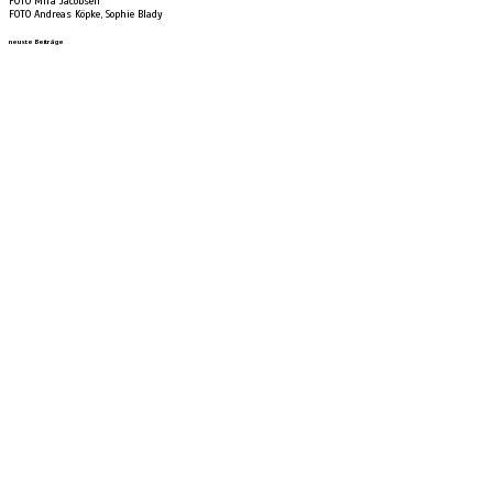
FOTO Mira Jacobsen
FOTO Andreas Köpke, Sophie Blady
neuste Beiträge