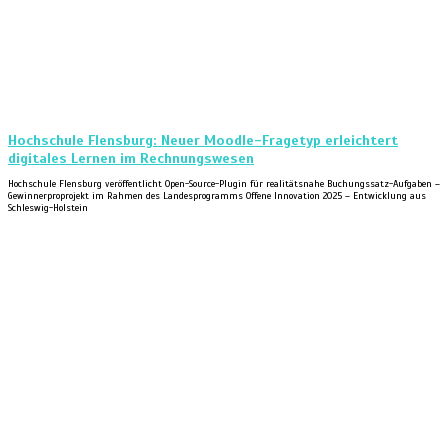
Hochschule Flensburg: Neuer Moodle-Fragetyp erleichtert
digitales Lernen im Rechnungswesen
Hochschule Flensburg veröffentlicht Open-Source-Plugin für realitätsnahe Buchungssatz-Aufgaben –
Gewinnerproprojekt im Rahmen des Landesprogramms Offene Innovation 2025 – Entwicklung aus
Schleswig-Holstein