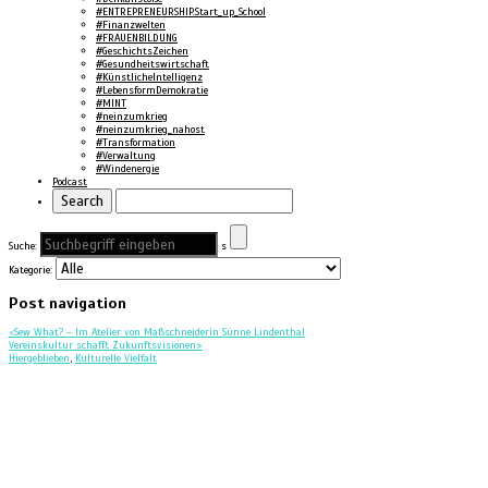
#ENTREPRENEURSHIP.Start_up_School
#Finanzwelten
#FRAUENBILDUNG
#GeschichtsZeichen
#Gesundheitswirtschaft
#KünstlicheIntelligenz
#LebensformDemokratie
#MINT
#neinzumkrieg
#neinzumkrieg_nahost
#Transformation
#Verwaltung
#Windenergie
Podcast
Suche:
s
Kategorie:
Post navigation
<
Sew What? – Im Atelier von Maßschneiderin Sünne Lindenthal
Vereinskultur schafft Zukunftsvisionen
>
Hiergeblieben
,
Kulturelle Vielfalt