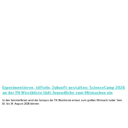
Experimentieren, tüfteln, Zukunft gestalten: ScienceCamp 2026
an der FH Westküste lädt Jugendliche zum Mitmachen ein
In den Sommerferien wird der Campus der FH Westküste erneut zum großen Mitmach-Labor: Vom
10. bis 14. August 2026 können