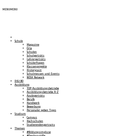
MENU
MENU
Schule
Magazine
Orte
Schulen
Schulporträts
Lehrerporträts
Schülerfragen
Klassenprojekte
Historycast
Schulmessen und Events
NOSH Network
DIGI:BO
Ausbildung
TOP-Ausbildungsbetriebe
Ausbildungsbetriebe A-Z
Azubiporträts
Berufe
Handwerk
Bewerbung
Personaler geben Tipps
Studium
Campus
Hochschulen
Studierendenportraits
Themen
#Bildungsimpluse
#Denkanstöße