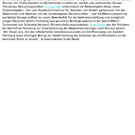
Wismar mit ihrem Standort in Warnemünde ist dafür ein starker und verlässlicher Partner.“
Flensburgs Hochschulpräsident
Dr. Sven Tode
unterstreicht die Notwendigkeit dieses neuen
Studienangebots. „Das vom Bundesministerium für Digitales und Verkehr gemeinsam mit den
Seelotsinnen und Seelotsen und der bundeseigenen Wasserstraßen – und Schifffahrtsverwaltung
erarbeitete Konzept eröffnet ein neues Bewerberfeld für die Seelotsenausbildung und ermöglicht
jungen Menschen bereits frühzeitig eine gesicherte Berufsperspektive in der Seeschifffahrt“.
Zusammen mit Schleswig-Holsteins Wissenschaftsstaatssekretär
Guido Wendt
war der Präsident
der Hochschule Flensburg zur Unterzeichnung des Kooperationsvertrages nach Wismar gereist.
„Wir freuen uns, mit den erforderlichen Simulationsstunden am Schiffsimulator am Standort
Flensburg einen wichtigen Beitrag zur Gewährleistung der Sicherheit des Schiffsverkehrs an der
deutschen Küste zu leisten“, so Staatssekretär Guido Wendt.