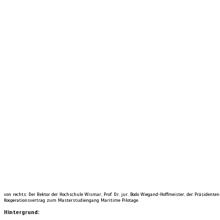
von rechts: Der Rektor der Hochschule Wismar, Prof. Dr. jur. Bodo Wiegand-Hoffmeister, der Präsident
Kooperationsvertrag zum Masterstudiengang Maritime Pilotage.
Hintergrund: