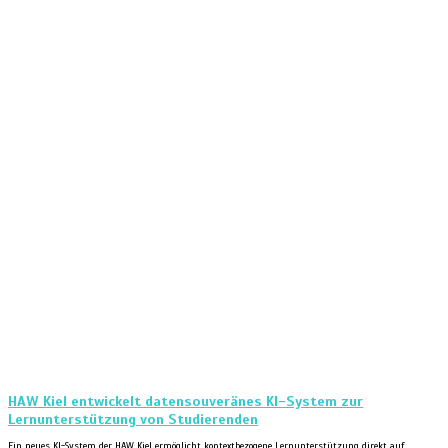
HAW Kiel entwickelt datensouveränes KI-System zur
Lernunterstützung von Studierenden
Ein neues KI-System der HAW Kiel ermöglicht kontextbezogene Lernunterstützung direkt auf