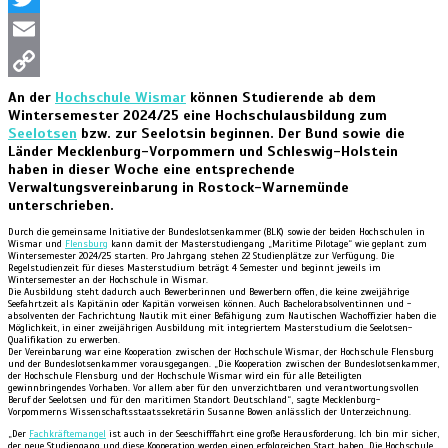
Twitter
Email
Copy
An der
Hochschule Wismar
können Studierende ab dem
Wintersemester 2024/25 eine Hochschulausbildung zum
Link
Seelotsen
bzw. zur Seelotsin beginnen. Der Bund sowie die
Länder Mecklenburg-Vorpommern und Schleswig-Holstein
haben in dieser Woche eine entsprechende
Verwaltungsvereinbarung in Rostock-Warnemünde
unterschrieben.
Durch die gemeinsame Initiative der Bundeslotsenkammer (BLK) sowie der beiden Hochschulen in
Wismar und
Flensburg
kann damit der Masterstudiengang „Maritime Pilotage“ wie geplant zum
Wintersemester 2024/25 starten. Pro Jahrgang stehen 22 Studienplätze zur Verfügung. Die
Regelstudienzeit für dieses Masterstudium beträgt 4 Semester und beginnt jeweils im
Wintersemester an der Hochschule in Wismar.
Die Ausbildung steht dadurch auch Bewerberinnen und Bewerbern offen, die keine zweijährige
Seefahrtzeit als Kapitänin oder Kapitän vorweisen können. Auch Bachelorabsolventinnen und -
absolventen der Fachrichtung Nautik mit einer Befähigung zum Nautischen Wachoffizier haben die
Möglichkeit, in einer zweijährigen Ausbildung mit integriertem Masterstudium die Seelotsen-
Qualifikation zu erwerben.
Der Vereinbarung war eine Kooperation zwischen der Hochschule Wismar, der Hochschule Flensburg
und der Bundeslotsenkammer vorausgegangen. „Die Kooperation zwischen der Bundeslotsenkammer,
der Hochschule Flensburg und der Hochschule Wismar wird ein für alle Beteiligten
gewinnbringendes Vorhaben. Vor allem aber für den unverzichtbaren und verantwortungsvollen
Beruf der Seelotsen und für den maritimen Standort Deutschland“, sagte Mecklenburg-
Vorpommerns Wissenschaftsstaatssekretärin Susanne Bowen anlässlich der Unterzeichnung.
„Der
Fachkräftemangel
ist auch in der Seeschifffahrt eine große Herausforderung. Ich bin mir sicher,
der neue Studiengang und diese Kooperation werden einen erfolgreichen Start haben. Die Hochschule