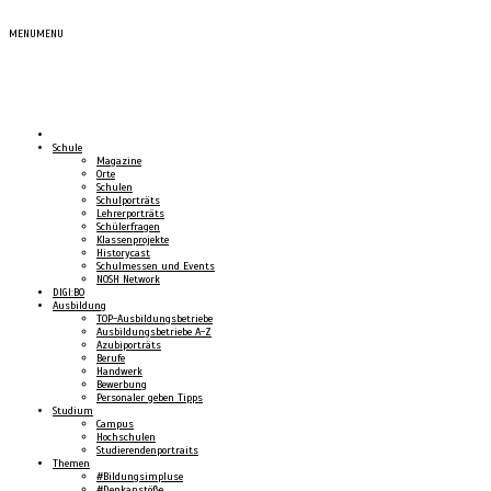
MENU
MENU
Schule
Magazine
Orte
Schulen
Schulporträts
Lehrerporträts
Schülerfragen
Klassenprojekte
Historycast
Schulmessen und Events
NOSH Network
DIGI:BO
Ausbildung
TOP-Ausbildungsbetriebe
Ausbildungsbetriebe A-Z
Azubiporträts
Berufe
Handwerk
Bewerbung
Personaler geben Tipps
Studium
Campus
Hochschulen
Studierendenportraits
Themen
#Bildungsimpluse
#Denkanstöße