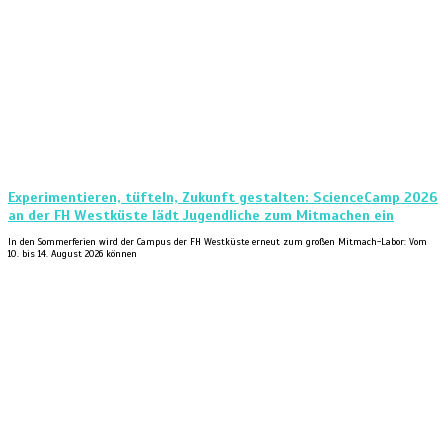
Experimentieren, tüfteln, Zukunft gestalten: ScienceCamp 2026
an der FH Westküste lädt Jugendliche zum Mitmachen ein
In den Sommerferien wird der Campus der FH Westküste erneut zum großen Mitmach-Labor: Vom
10. bis 14. August 2026 können