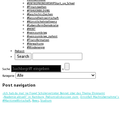
#ENTREPRENEURSHIP.Start_up_School
#Finanzwelten
#FRAUENBILDUNG
#GeschichtsZeichen
#Gesundheitswirtschaft
#KünstlicheIntelligenz
#LebensformDemokratie
#MINT
#neinzumkrieg
#neinzumkrieg_nahost
#Transformation
#Verwaltung
#Windenergie
Podcast
Suche:
s
Kategorie:
Post navigation
<
Ich hab da mal ‘ne Frage! Schülervertreter Bennet über das Thema Ehrenamt
„Akademie aktuell“ in Hamburg: Podiumsdiskussion zum „Ernstfall Machtübernahme“
>
#MaritimeWirtschaft
,
News
,
Studium