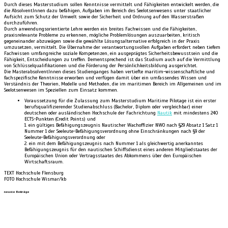
Durch dieses Masterstudium sollen Kenntnisse vermittelt und Fähigkeiten entwickelt werden, die
die AbsolventInnen dazu befähigen, Aufgaben im Bereich des Seelotsenwesens unter staatlicher
Aufsicht zum Schutz der Umwelt sowie der Sicherheit und Ordnung auf den Wasserstraßen
durchzuführen.
Durch anwendungsorientierte Lehre werden ein breites Fachwissen und die Fähigkeiten,
praxisrelevante Probleme zu erkennen, mögliche Problemlösungen auszuarbeiten, kritisch
gegeneinander abzuwägen sowie die gewählte Lösungsalternative erfolgreich in der Praxis
umzusetzen, vermittelt. Die Übernahme der verantwortungsvollen Aufgaben erfordert neben tiefem
Fachwissen umfangreiche soziale Kompetenzen, ein ausgeprägtes Sicherheitsbewusstsein und die
Fähigkeit, Entscheidungen zu treffen. Dementsprechend ist das Studium auch auf die Vermittlung
von Schlüsselqualifikationen und die Förderung der Persönlichkeitsbildung ausgerichtet.
Die MasterabsolventInnen dieses Studienganges haben vertiefte maritim-wissenschaftliche und
fachspezifische Kenntnisse erworben und verfügen damit über ein umfassendes Wissen und
Verständnis der Theorien, Modelle und Methoden, die im maritimen Bereich im Allgemeinen und im
Seelotsenwesen im Speziellen zum Einsatz kommen.
Voraussetzung für die Zulassung zum Masterstudium Maritime Pilotage ist ein erster
berufsqualifizierender Studienabschluss (Bachelor, Diplom oder vergleichbar) einer
deutschen oder ausländischen Hochschule der Fachrichtung
Nautik
mit mindestens 240
ECTS-Punkten (Credit Points) und
1. ein gültiges Befähigungszeugnis Nautischer Wachoffizier NWO nach §29 Absatz 1 Satz 1
Nummer 1 der Seeleute-Befähigungsverordnung ohne Einschränkungen nach §9 der
Seeleute-Befähigungsverordnung oder
2. ein mit dem Befähigungszeugnis nach Nummer 1 als gleichwertig anerkanntes
Befähigungszeugnis für den nautischen Schiffsdienst eines anderen Mitgliedstaates der
Europäischen Union oder Vertragsstaates des Abkommens über den Europäischen
Wirtschaftsraum.
TEXT Hochschule Flensburg
FOTO Hochschule Wismar/kb
neuste Beiträge