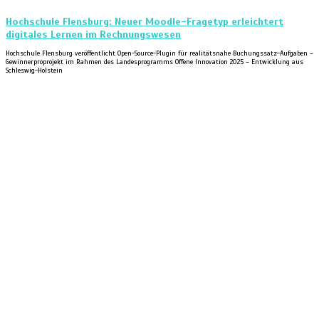
Hochschule Flensburg: Neuer Moodle-Fragetyp erleichtert
digitales Lernen im Rechnungswesen
Hochschule Flensburg veröffentlicht Open-Source-Plugin für realitätsnahe Buchungssatz-Aufgaben –
Gewinnerproprojekt im Rahmen des Landesprogramms Offene Innovation 2025 – Entwicklung aus
Schleswig-Holstein