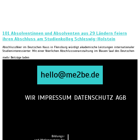
101 Absolventinnen und Absolventen aus 29 Ländern feiern
ihren Abschluss am Studienkolleg Schleswig-Holstein
Abschlussfeier im Deutschen Haus in Flensburg würdigt akademische Leistungen internationaler
Studieninteressierter. Mit einer feierlichen Abschlussveranstaltung im Blauen Saal des Deutschen
mehr Beiträge laden
hello@me2be.de
WIR
IMPRESSUM
DATENSCHUTZ
AGB
Bildungs-