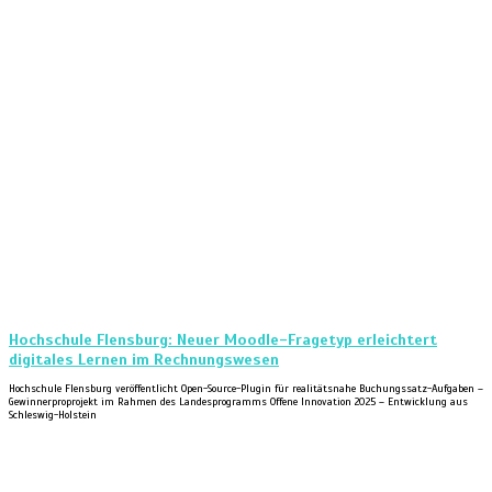
Hochschule Flensburg: Neuer Moodle-Fragetyp erleichtert
digitales Lernen im Rechnungswesen
Hochschule Flensburg veröffentlicht Open-Source-Plugin für realitätsnahe Buchungssatz-Aufgaben –
Gewinnerproprojekt im Rahmen des Landesprogramms Offene Innovation 2025 – Entwicklung aus
Schleswig-Holstein