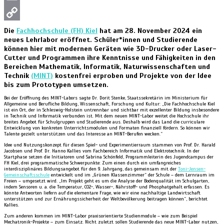
Email
Copy
Die
Fachhochschule (FH) Kiel
hat am 28. November 2024 ein
neues Lehrlabor eröffnet. Schüler*innen und Studierende
Link
können hier mit modernen Geräten wie 3D-Drucker oder Laser-
Cutter und Programmen ihre Kenntnisse und Fähigkeiten in den
Bereichen Mathematik, Informatik, Naturwissenschaften und
Technik
(MINT)
kostenfrei erproben und Projekte von der Idee
bis zum Prototypen umsetzen.
Bei der Eröffnung des MINT-Labors sagte Dr. Dorit Stenke, Staatssekretärin im Ministerium für
Allgemeine und Berufliche Bildung, Wissenschaft, Forschung und Kultur: „Die Fachhochschule Kiel
ist ein Ort, der in Schleswig-Holstein untrennbar und sichtbar mit exzellenter Bildung insbesondere
in Technik und Informatik verbunden ist. Mit dem neuen MINT-Labor weitet die Hochschule ihr
breites Angebot für Schulgruppen und Studierende aus. Deshalb wird das Land die curriculare
Entwicklung von konkreten Unterrichtsmodulen und Formaten finanziell fördern. So können wir
Talente gezielt unterstützen und das Interesse an MINT-Berufen wecken.“
Idee und Nutzungskonzept für diesen Spiel- und Experimentierraum stammen von Prof. Dr. Harald
Jacobsen und Prof. Dr. Hanno Kallies vom Fachbereich Informatik und Elektrotechnik. In der
Startphase setzen die Initiatoren und Sabrina Schönfeld, Programmleiterin des Jugendcampus der
FH Kiel, drei programmatische Schwerpunkte: Zum einen durch ein umfangreiches
interdisziplinäres Bildungsangebot für den 9. Jahrgang, das gemeinsam mit der
Toni-Jensen-
Gemeinschaftsschule
entwickelt und im „Grünen Klassenzimmer“ der Schule – dem Lernraum im
Freien – umgesetzt wird. „Im Projekt geht es um die Analyse der Bodenqualität im Schulgarten,
indem Sensoren u. a. die Temperatur, CO2-, Wasser-, Nährstoff- und Phosphatgehalt erfassen. Es
könnte Antworten liefern auf die elementare Frage, wie wir eine nachhaltige Landwirtschaft
unterstützen und zur Ernährungssicherheit der Weltbevölkerung beitragen können“, berichtet
Kallies.
Zum anderen kommen im MINT-Labor praxisorientierte Studienmodule – wie zum Beispiel
Mechatronik-Projekte – zum Einsatz. Nicht zuletzt sollen Studierende das neue MINT-Labor nutzen,