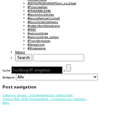
#ENTREPRENEURSHIP.Start_up_School
#Finanzwelten
#FRAUENBILDUNG
#GeschichtsZeichen
#Gesundheitswirtschaft
#KünstlicheIntelligenz
#LebensformDemokratie
#MINT
#neinzumkrieg
#neinzumkrieg_nahost
#Transformation
#Verwaltung
#Windenergie
Podcast
Suche:
s
Kategorie:
Post navigation
<
Johannis Jensen – Tischlergeselle aus Leidenschaft
Thomas Naß: EDUR-Pumpenfabrik – Innovation aus Tradition
>
News