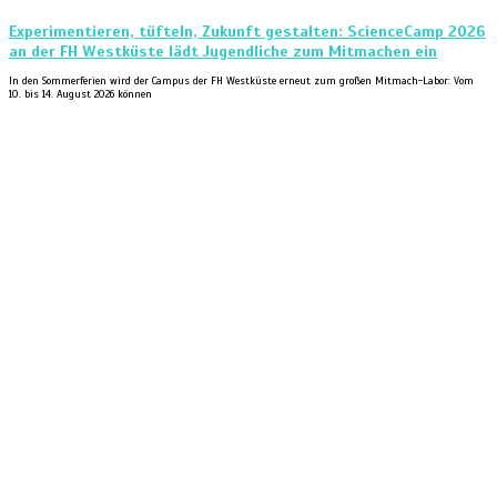
Experimentieren, tüfteln, Zukunft gestalten: ScienceCamp 2026
an der FH Westküste lädt Jugendliche zum Mitmachen ein
In den Sommerferien wird der Campus der FH Westküste erneut zum großen Mitmach-Labor: Vom
10. bis 14. August 2026 können