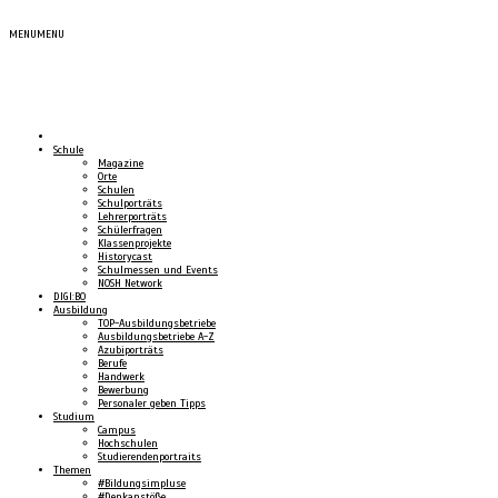
MENU
MENU
Schule
Magazine
Orte
Schulen
Schulporträts
Lehrerporträts
Schülerfragen
Klassenprojekte
Historycast
Schulmessen und Events
NOSH Network
DIGI:BO
Ausbildung
TOP-Ausbildungsbetriebe
Ausbildungsbetriebe A-Z
Azubiporträts
Berufe
Handwerk
Bewerbung
Personaler geben Tipps
Studium
Campus
Hochschulen
Studierendenportraits
Themen
#Bildungsimpluse
#Denkanstöße