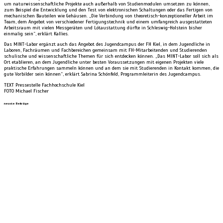
um naturwissenschaftliche Projekte auch außerhalb von Studienmodulen umsetzen zu können,
zum Beispiel die Entwicklung und den Test von elektronischen Schaltungen oder das Fertigen von
mechanischen Bauteilen wie Gehäusen. „Die Verbindung von theoretisch-konzeptioneller Arbeit im
Team, dem Angebot von verschiedener Fertigungstechnik und einem umfangreich ausgestatteten
Arbeitsraum mit vielen Messgeräten und Lötaustattung dürfte in Schleswig-Holstein bisher
einmalig sein“, erklärt Kallies.
Das MINT-Labor ergänzt auch das Angebot des Jugendcampus der FH Kiel, in dem Jugendliche in
Laboren, Fachräumen und Fachbereichen gemeinsam mit FH-Mitarbeitenden und Studierenden
schulische und wissenschaftliche Themen für sich entdecken können. „Das MINT-Labor soll sich als
Ort etablieren, an dem Jugendliche unter besten Voraussetzungen mit eigenen Projekten viele
praktische Erfahrungen sammeln können und an dem sie mit Studierenden in Kontakt kommen, die
gute Vorbilder sein können“, erklärt Sabrina Schönfeld, Programmleiterin des Jugendcampus.
TEXT Pressestelle Fachhochschule Kiel
FOTO Michael Fischer
neuste Beiträge