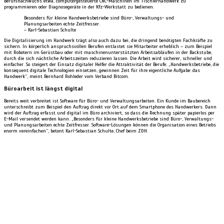
Berufsnachwuchs etwa, computergesteuerte CNC-Maschinen im Tischlerhandwerk zu
programmieren oder Diagnosegeräte in der Kfz-Werkstatt zu bedienen.
Besonders für kleine Handwerksbetriebe sind Büro-, Verwaltungs- und
Planungsarbeiten echte Zeitfresser.
– Karl-Sebastian Schulte
Die Digitalisierung im Handwerk trägt also auch dazu bei, die dringend benötigten Fachkräfte zu
sichern. In körperlich anspruchsvollen Berufen entlastet sie Mitarbeiter erheblich – zum Beispiel
mit Robotern im Gerüstbau oder mit maschinenunterstützten Arbeitsabläufen in der Backstube,
durch die sich nächtliche Arbeitszeiten reduzieren lassen. Die Arbeit wird sicherer, schneller und
einfacher. So steigert der Einsatz digitaler Helfer die Attraktivität der Berufe. „Handwerksbetriebe, die
konsequent digitale Technologien einsetzen, gewinnen Zeit für ihre eigentliche Aufgabe: das
Handwerk“, meint Bernhard Rohleder vom Verband Bitcom.
Büroarbeit ist längst digital
Bereits weit verbreitet ist Software für Büro- und Verwaltungsarbeiten. Ein Kunde im Baubereich
unterschreibt zum Beispiel den Auftrag direkt vor Ort auf dem Smartphone des Handwerkers. Dann
wird der Auftrag erfasst und digital im Büro archiviert, so dass die Rechnung später papierlos per
E-Mail versendet werden kann. „Besonders für kleine Handwerksbetriebe sind Büro-, Verwaltungs-
und Planungsarbeiten echte Zeitfresser. Software-Lösungen können die Organisation eines Betriebs
enorm vereinfachen“, betont Karl-Sebastian Schulte, Chef beim ZDH.