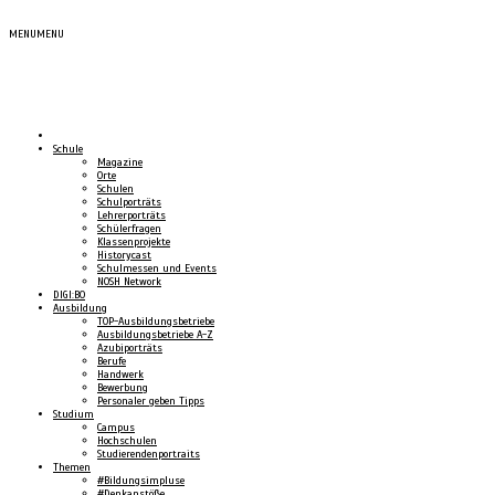
MENU
MENU
Schule
Magazine
Orte
Schulen
Schulporträts
Lehrerporträts
Schülerfragen
Klassenprojekte
Historycast
Schulmessen und Events
NOSH Network
DIGI:BO
Ausbildung
TOP-Ausbildungsbetriebe
Ausbildungsbetriebe A-Z
Azubiporträts
Berufe
Handwerk
Bewerbung
Personaler geben Tipps
Studium
Campus
Hochschulen
Studierendenportraits
Themen
#Bildungsimpluse
#Denkanstöße