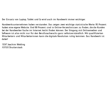
Der Einsatz von Laptop, Tablet und Co wird auch im Handwerk immer wichtiger.
Handwerksunternehmen haben verstanden. Das zeigen zwei wichtige statistische Werte: 95 Prozent
haben eine eigene Website. Und 89 Prozent sind in Online-Verzeichnissen zu finden, die die Kunden
bei der Handwerker-Suche im Internet leicht finden können. Der Umgang mit Onlinemedien und
Software ist also nicht nur für den Berufsnachwuchs ganz selbstverständlich. Mit qualifizierten
Mitarbeitern und Mitarbeiterinnen kann die digitale Revolution ruhig kommen. Das Handwerk ist
dabei!
TEXT
Joachim Welding
FOTOS
Shutterstock