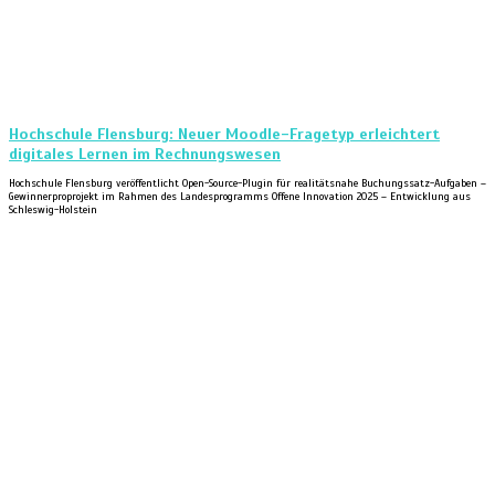
Hochschule Flensburg: Neuer Moodle-Fragetyp erleichtert
digitales Lernen im Rechnungswesen
Hochschule Flensburg veröffentlicht Open-Source-Plugin für realitätsnahe Buchungssatz-Aufgaben –
Gewinnerproprojekt im Rahmen des Landesprogramms Offene Innovation 2025 – Entwicklung aus
Schleswig-Holstein