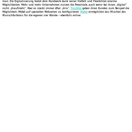
man: Die Digitalisierung bietet dem Handwerk dank seiner Vielfalt und Flexibilität enorme
Möglichkeiten. Mehr und mehr Unternehmen nutzen die Potentiale, auch wenn bei ihnen „digital“
nicht „draufsteht“. Aber es steckt immer öfter „drin“.
Tischler
geben ihren Kunden zum Beispiel die
Möglichkeit, Möbel auf speziellen Webseiten zu konfigurieren.
Maler
ermöglichen das Mischen des
Wunschfarbtons für die eigenen vier Wände – ebenfalls online.