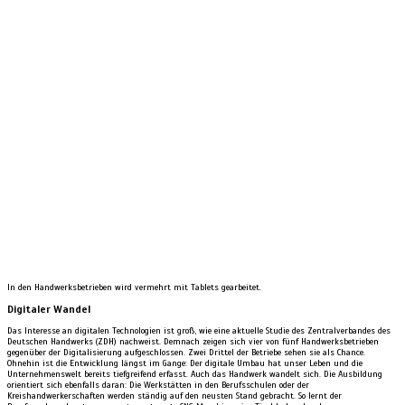
In den Handwerksbetrieben wird vermehrt mit Tablets gearbeitet.
Digitaler Wandel
Das Interesse an digitalen Technologien ist groß, wie eine aktuelle Studie des Zentralverbandes des
Deutschen Handwerks (ZDH) nachweist. Demnach zeigen sich vier von fünf Handwerksbetrieben
gegenüber der Digitalisierung aufgeschlossen. Zwei Drittel der Betriebe sehen sie als Chance.
Ohnehin ist die Entwicklung längst im Gange: Der digitale Umbau hat unser Leben und die
Unternehmenswelt bereits tiefgreifend erfasst. Auch das Handwerk wandelt sich. Die Ausbildung
orientiert sich ebenfalls daran: Die Werkstätten in den Berufsschulen oder der
Kreishandwerkerschaften werden ständig auf den neusten Stand gebracht. So lernt der