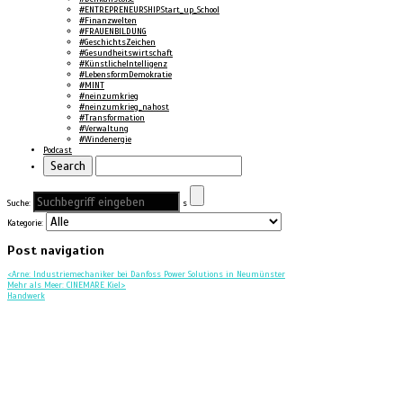
#ENTREPRENEURSHIP.Start_up_School
#Finanzwelten
#FRAUENBILDUNG
#GeschichtsZeichen
#Gesundheitswirtschaft
#KünstlicheIntelligenz
#LebensformDemokratie
#MINT
#neinzumkrieg
#neinzumkrieg_nahost
#Transformation
#Verwaltung
#Windenergie
Podcast
Suche:
s
Kategorie:
Post navigation
<
Arne: Industriemechaniker bei Danfoss Power Solutions in Neumünster
Mehr als Meer: CINEMARE Kiel
>
Handwerk