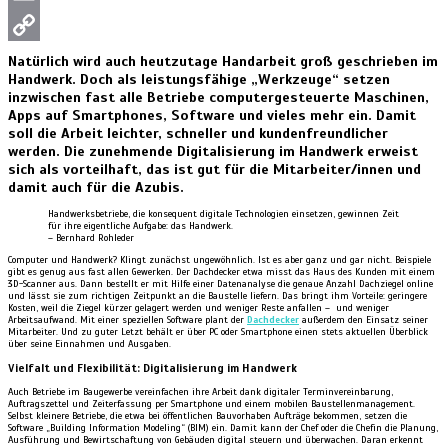
Email
Copy
Natürlich wird auch heutzutage Handarbeit groß geschrieben im
Handwerk. Doch als leistungsfähige „Werkzeuge“ setzen
Link
inzwischen fast alle Betriebe computergesteuerte Maschinen,
Apps auf Smartphones, Software und vieles mehr ein. Damit
soll die Arbeit leichter, schneller und kundenfreundlicher
werden. Die zunehmende Digitalisierung im Handwerk erweist
sich als vorteilhaft, das ist gut für die Mitarbeiter/innen und
damit auch für die Azubis.
Handwerksbetriebe, die konsequent digitale Technologien einsetzen, gewinnen Zeit
für ihre eigentliche Aufgabe: das Handwerk.
– Bernhard Rohleder
Computer und Handwerk? Klingt zunächst ungewöhnlich. Ist es aber ganz und gar nicht. Beispiele
gibt es genug aus fast allen Gewerken. Der Dachdecker etwa misst das Haus des Kunden mit einem
3D-Scanner aus. Dann bestellt er mit Hilfe einer Datenanalyse die genaue Anzahl Dachziegel online
und lässt sie zum richtigen Zeitpunkt an die Baustelle liefern. Das bringt ihm Vorteile: geringere
Kosten, weil die Ziegel kürzer gelagert werden und weniger Reste anfallen – und weniger
Arbeitsaufwand. Mit einer speziellen Software plant der
Dachdecker
außerdem den Einsatz seiner
Mitarbeiter. Und zu guter Letzt behält er über PC oder Smartphone einen stets aktuellen Überblick
über seine Einnahmen und Ausgaben.
Vielfalt und Flexibilität: Digitalisierung im Handwerk
Auch Betriebe im Baugewerbe vereinfachen ihre Arbeit dank digitaler Terminvereinbarung,
Auftragszettel und Zeiterfassung per Smartphone und einem mobilen Baustellenmanagement.
Selbst kleinere Betriebe, die etwa bei öffentlichen Bauvorhaben Aufträge bekommen, setzen die
Software „Building Information Modeling“ (BIM) ein. Damit kann der Chef oder die Chefin die Planung,
Ausführung und Bewirtschaftung von Gebäuden digital steuern und überwachen. Daran erkennt