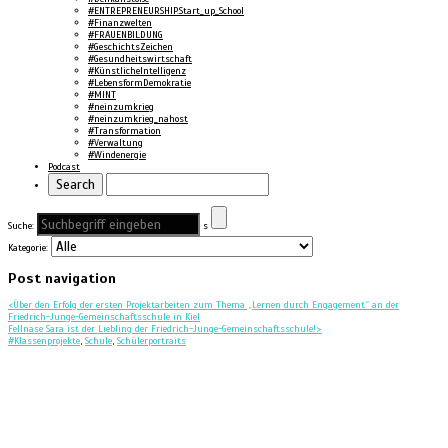
#ENTREPRENEURSHIP.Start_up_School
#Finanzwelten
#FRAUENBILDUNG
#GeschichtsZeichen
#Gesundheitswirtschaft
#KünstlicheIntelligenz
#LebensformDemokratie
#MINT
#neinzumkrieg
#neinzumkrieg_nahost
#Transformation
#Verwaltung
#Windenergie
Podcast
Suche:
s
Kategorie:
Post navigation
<
Über den Erfolg der ersten Projektarbeiten zum Thema „Lernen durch Engagement“ an der
Friedrich-Junge-Gemeinschaftsschule in Kiel
Fellnase Sara ist der Liebling der Friedrich-Junge-Gemeinschaftsschule!
>
#Klassenprojekte
,
Schule
,
Schülerportraits