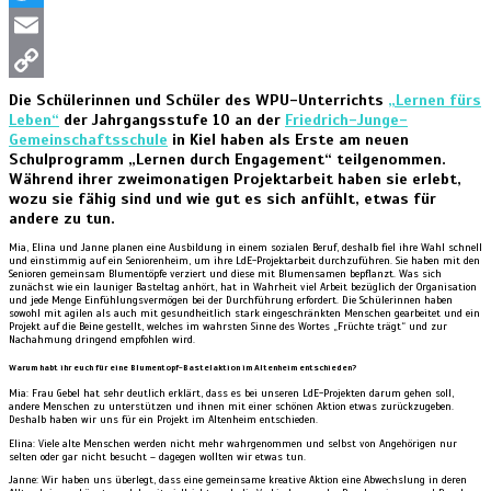
Twitter
Email
Copy
Die Schülerinnen und Schüler des WPU-Unterrichts
„Lernen fürs
Leben“
der Jahrgangsstufe 10 an der
Friedrich-Junge-
Link
Gemeinschaftsschule
in Kiel haben als Erste am neuen
Schulprogramm „Lernen durch Engagement“ teilgenommen.
Während ihrer zweimonatigen Projektarbeit haben sie erlebt,
wozu sie fähig sind und wie gut es sich anfühlt, etwas für
andere zu tun.
Mia, Elina und Janne planen eine Ausbildung in einem sozialen Beruf, deshalb fiel ihre Wahl schnell
und einstimmig auf ein Seniorenheim, um ihre LdE-Projektarbeit durchzuführen. Sie haben mit den
Senioren gemeinsam Blumentöpfe verziert und diese mit Blumensamen bepflanzt. Was sich
zunächst wie ein launiger Basteltag anhört, hat in Wahrheit viel Arbeit bezüglich der Organisation
und jede Menge Einfühlungsvermögen bei der Durchführung erfordert. Die Schülerinnen haben
sowohl mit agilen als auch mit gesundheitlich stark eingeschränkten Menschen gearbeitet und ein
Projekt auf die Beine gestellt, welches im wahrsten Sinne des Wortes „Früchte trägt“ und zur
Nachahmung dringend empfohlen wird.
Warum habt ihr euch für eine Blumentopf-Bastelaktion im Altenheim entschieden?
Mia: Frau Gebel hat sehr deutlich erklärt, dass es bei unseren LdE-Projekten darum gehen soll,
andere Menschen zu unterstützen und ihnen mit einer schönen Aktion etwas zurückzugeben.
Deshalb haben wir uns für ein Projekt im Altenheim entschieden.
Elina: Viele alte Menschen werden nicht mehr wahrgenommen und selbst von Angehörigen nur
selten oder gar nicht besucht – dagegen wollten wir etwas tun.
Janne: Wir haben uns überlegt, dass eine gemeinsame kreative Aktion eine Abwechslung in deren