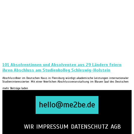
101 Absolventinnen und Absolventen aus 29 Ländern feiern
ihren Abschluss am Studienkolleg Schleswig-Holstein
Abschlussfeier im Deutschen Haus in Flensburg würdigt akademische Leistungen internationaler
Studieninteressierter. Mit einer feierlichen Abschlussveranstaltung im Blauen Saal des Deutschen
mehr Beiträge laden
hello@me2be.de
WIR
IMPRESSUM
DATENSCHUTZ
AGB