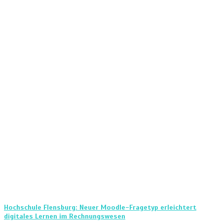
Hochschule Flensburg: Neuer Moodle-Fragetyp erleichtert
digitales Lernen im Rechnungswesen