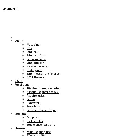
MENU
MENU
Schule
Magazine
Orte
Schulen
Schulporträts
Lehrerporträts
Schülerfragen
Klassenprojekte
Historycast
Schulmessen und Events
NOSH Network
DIGI:BO
Ausbildung
TOP-Ausbildungsbetriebe
Ausbildungsbetriebe A-Z
Azubiporträts
Berufe
Handwerk
Bewerbung
Personaler geben Tipps
Studium
Campus
Hochschulen
Studierendenportraits
Themen
#Bildungsimpluse
#Denkanstöße