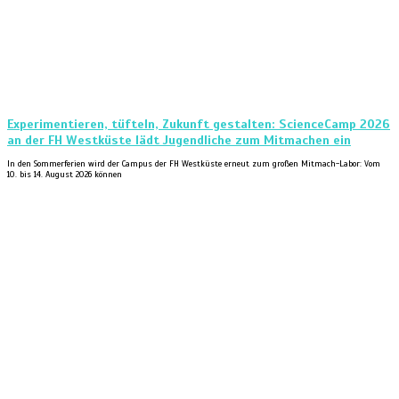
Experimentieren, tüfteln, Zukunft gestalten: ScienceCamp 2026
an der FH Westküste lädt Jugendliche zum Mitmachen ein
In den Sommerferien wird der Campus der FH Westküste erneut zum großen Mitmach-Labor: Vom
10. bis 14. August 2026 können