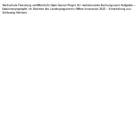
Hochschule Flensburg veröffentlicht Open-Source-Plugin für realitätsnahe Buchungssatz-Aufgaben –
Gewinnerproprojekt im Rahmen des Landesprogramms Offene Innovation 2025 – Entwicklung aus
Schleswig-Holstein