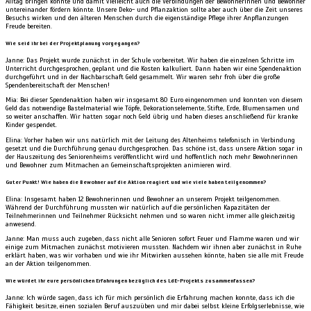
Alltag bringen könnte und damit vielleicht auch die Verbindungen der Bewohnerinnen und Bewohner
untereinander fördern könnte. Unsere Deko- und Pflanzaktion sollte aber auch über die Zeit unseres
Besuchs wirken und den älteren Menschen durch die eigenständige Pflege ihrer Anpflanzungen
Freude bereiten.
Wie seid ihr bei der Projektplanung vorgegangen?
Janne: Das Projekt wurde zunächst in der Schule vorbereitet. Wir haben die einzelnen Schritte im
Unterricht durchgesprochen, geplant und die Kosten kalkuliert. Dann haben wir eine Spendenaktion
durchgeführt und in der Nachbarschaft Geld gesammelt. Wir waren sehr froh über die große
Spendenbereitschaft der Menschen!
Mia: Bei dieser Spendenaktion haben wir insgesamt 80 Euro eingenommen und konnten von diesem
Geld das notwendige Bastelmaterial wie Töpfe, Dekorationselemente, Stifte, Erde, Blumensamen und
so weiter anschaffen. Wir hatten sogar noch Geld übrig und haben dieses anschließend für kranke
Kinder gespendet.
Elina: Vorher haben wir uns natürlich mit der Leitung des Altenheims telefonisch in Verbindung
gesetzt und die Durchführung genau durchgesprochen. Das schöne ist, dass unsere Aktion sogar in
der Hauszeitung des Seniorenheims veröffentlicht wird und hoffentlich noch mehr Bewohnerinnen
und Bewohner zum Mitmachen an Gemeinschaftsprojekten animieren wird.
Guter Punkt! Wie haben die Bewohner auf die Aktion reagiert und wie viele haben teilgenommen?
Elina: Insgesamt haben 12 Bewohnerinnen und Bewohner an unserem Projekt teilgenommen.
Während der Durchführung mussten wir natürlich auf die persönlichen Kapazitäten der
Teilnehmerinnen und Teilnehmer Rücksicht nehmen und so waren nicht immer alle gleichzeitig
anwesend.
Janne: Man muss auch zugeben, dass nicht alle Senioren sofort Feuer und Flamme waren und wir
einige zum Mitmachen zunächst motivieren mussten. Nachdem wir ihnen aber zunächst in Ruhe
erklärt haben, was wir vorhaben und wie ihr Mitwirken aussehen könnte, haben sie alle mit Freude
an der Aktion teilgenommen.
Wie würdet ihr eure persönlichen Erfahrungen bezüglich des LdE-Projekts zusammenfassen?
Janne: Ich würde sagen, dass ich für mich persönlich die Erfahrung machen konnte, dass ich die
Fähigkeit besitze, einen sozialen Beruf auszuüben und mir dabei selbst kleine Erfolgserlebnisse, wie