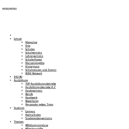
MENU
MENU
Schule
Magazine
Orte
Schulen
Schulporträts
Lehrerporträts
Schülerfragen
Klassenprojekte
Historycast
Schulmessen und Events
NOSH Network
DIGI:BO
Ausbildung
TOP-Ausbildungsbetriebe
Ausbildungsbetriebe A-Z
Azubiporträts
Berufe
Handwerk
Bewerbung
Personaler geben Tipps
Studium
Campus
Hochschulen
Studierendenportraits
Themen
#Bildungsimpluse
#Denkanstöße