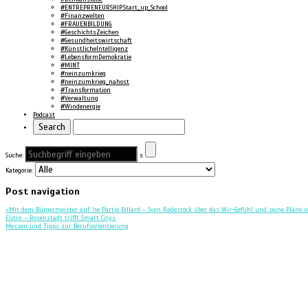
#ENTREPRENEURSHIP.Start_up_School
#Finanzwelten
#FRAUENBILDUNG
#GeschichtsZeichen
#Gesundheitswirtschaft
#KünstlicheIntelligenz
#LebensformDemokratie
#MINT
#neinzumkrieg
#neinzumkrieg_nahost
#Transformation
#Verwaltung
#Windenergie
Podcast
Suche:
s
Kategorie:
Post navigation
<
Mit dem Bürgermeister auf ’ne Partie Billard – Sven Radestock über das Wir-Gefühl und seine Pläne i
Eutin – Rosenstadt trifft Smart City
>
Messen und Tipps zur Berufsorientierung