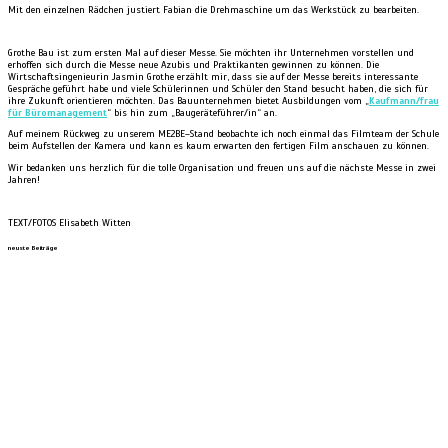
Mit den einzelnen Rädchen justiert Fabian die Drehmaschine um das Werkstück zu bearbeiten.
Grothe Bau ist zum ersten Mal auf dieser Messe. Sie möchten ihr Unternehmen vorstellen und
erhoffen sich durch die Messe neue Azubis und Praktikanten gewinnen zu können. Die
Wirtschaftsingenieurin Jasmin Grothe erzählt mir, dass sie auf der Messe bereits interessante
Gespräche geführt habe und viele Schülerinnen und Schüler den Stand besucht haben, die sich für
ihre Zukunft orientieren möchten. Das Bauunternehmen bietet Ausbildungen vom „
Kaufmann/frau
für Büromanagement
“ bis hin zum „Baugeräteführer/in“ an.
Auf meinem Rückweg zu unserem ME2BE–Stand beobachte ich noch einmal das Filmteam der Schule
beim Aufstellen der Kamera und kann es kaum erwarten den fertigen Film anschauen zu können.
Wir bedanken uns herzlich für die tolle Organisation und freuen uns auf die nächste Messe in zwei
Jahren!
TEXT/FOTOS Elisabeth Witten
neuste Beiträge