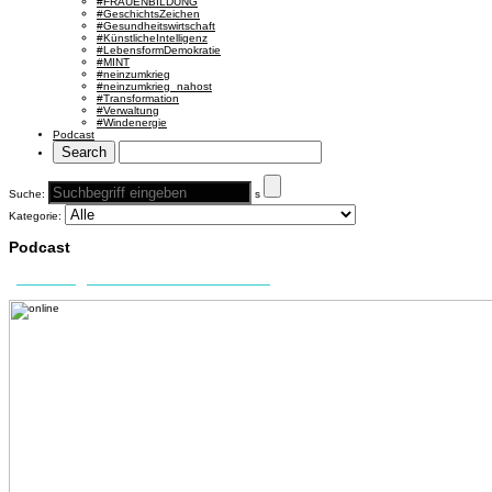
#FRAUENBILDUNG
#GeschichtsZeichen
#Gesundheitswirtschaft
#KünstlicheIntelligenz
#LebensformDemokratie
#MINT
#neinzumkrieg
#neinzumkrieg_nahost
#Transformation
#Verwaltung
#Windenergie
Podcast
Suche:
s
Kategorie:
Podcast
„unterwegs“ – Der ME2BE-Podcast