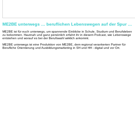
ME2BE unterwegs … beruflichen Lebenswegen auf der Spur …
ME2BE ist für euch unterwegs, um spannende Einblicke in Schule, Studium und Berufsleben
zu bekommen. Hautnah und ganz persönlich erfahrt ihr in diesem Podcast, wie Lebenswege
entstehen und worauf es bei der Berufswahl wirklich ankommt.
ME2BE unterwegs ist eine Produktion von ME2BE, dem regional verankerten Partner für
Berufliche Orientierung und Ausbildungsmarketing in SH und HH - digital und vor Ort.