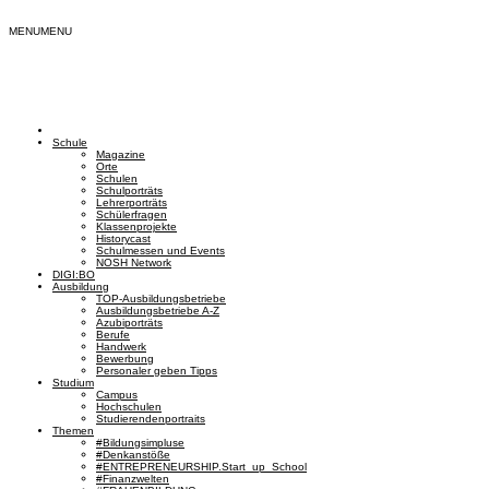
MENU
MENU
Schule
Magazine
Orte
Schulen
Schulporträts
Lehrerporträts
Schülerfragen
Klassenprojekte
Historycast
Schulmessen und Events
NOSH Network
DIGI:BO
Ausbildung
TOP-Ausbildungsbetriebe
Ausbildungsbetriebe A-Z
Azubiporträts
Berufe
Handwerk
Bewerbung
Personaler geben Tipps
Studium
Campus
Hochschulen
Studierendenportraits
Themen
#Bildungsimpluse
#Denkanstöße
#ENTREPRENEURSHIP.Start_up_School
#Finanzwelten