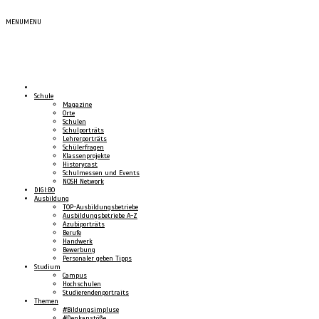
MENU
MENU
Schule
Magazine
Orte
Schulen
Schulporträts
Lehrerporträts
Schülerfragen
Klassenprojekte
Historycast
Schulmessen und Events
NOSH Network
DIGI:BO
Ausbildung
TOP-Ausbildungsbetriebe
Ausbildungsbetriebe A-Z
Azubiporträts
Berufe
Handwerk
Bewerbung
Personaler geben Tipps
Studium
Campus
Hochschulen
Studierendenportraits
Themen
#Bildungsimpluse
#Denkanstöße