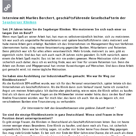
Email
Copy
Interview mit Marlies Borchert, geschäftsführende Gesellschafterin der
Segeberger Kliniken
Link
Seit 24 Jahren leiten Sie die Segeberger Kliniken. Wie motivieren Sie sich nach einer so
langen Zeit im Beruf?
Wenn man Spaß an seiner Arbeit hat, hat man es selbstverständlich leichter, sich zu motivieren.
Ich war auch als angestellte Personalleiterin und spätere Geschäftsführerin stets motiviert und
habe meine Arbeit gern erledigt. Nachdem ich das Unternehmen im Management-Buy-out-Verfahren
übernommen hatte, stieg meine Verantwortung gegenüber Banken, Mitarbeitern und Patienten.
Denn plötzlich war ich für alles allein verantwortlich. Mehr Gründe, motiviert zu sein, gibt es
eigentlich nicht. Und das hat sich auch nach 24 Jahren nicht geändert. Es hilft natürlich, wenn
einem die Arbeit Spaß macht. Das ist bei mir nie anders gewesen. Meine Motivation rührt aber
sicherlich auch daher, dass ich es wichtig finde, was wir hier für unsere Patienten tun. Denn die
Arbeit von Ärzten und Pflegepersonal hat immer Auswirkungen auf Menschen. Und dass diese Arbeit
gut gemacht wird, ist meine tägliche Motivation.
Sie haben eine Ausbildung zur Industriekauffrau gemacht. Wie war Ihr Weg zur
Klinikbesitzerin?
Als die Kurklinik 1974 eröffnet wurde, war ich für das Personal verantwortlich, später leitete ich das
Unternehmen als Geschäftsführerin. Als die Klinik dann zum Verkauf stand, hatte ich zunächst
Angst um meinen Arbeitsplatz. Ich dachte aber gleichzeitig, wie es wäre, die Klinik selbst zu kaufen.
Und als ich dann auf meine Fragen an die Mitbewerber immer wieder hörte, dass sie den Kauf über
Kredite finanzieren würden, war für mich klar, das kann ich auch. Von da an begann ich, mit
verschiedenen Banken eine Finanzierung zu verhandeln.
„Für Interessierte hält das
Gesundheitswesen eine goldene Zukunft bereit.“
Sie sind die einzige Klinikbesitzerin in ganz Deutschland. Wieso sind Frauen in Ihrer
Position derart unterrepräsentiert?
Es gibt einige Frauen, die Kliniken in Deutschland als Geschäftsführerinnen leiten. Das ist heute
immer weniger etwas Besonderes. Eine Klinik zu kaufen, und dann noch als Frau, ist sicherlich
ungewöhnlich. Denn wie Sie richtig sagen, ist außer mir bisher keine Frau diesen Weg gegangen.
Das mag viele Gründe haben. Es bot sich mir Ende der 80er-Jahre eine Chance, die ich auch als diese