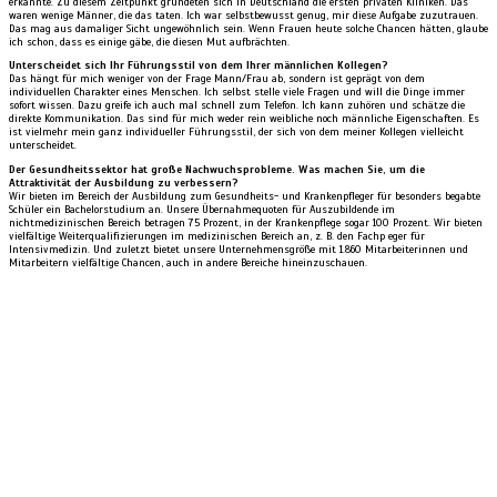
erkannte. Zu diesem Zeitpunkt gründeten sich in Deutschland die ersten privaten Kliniken. Das
waren wenige Männer, die das taten. Ich war selbstbewusst genug, mir diese Aufgabe zuzutrauen.
Das mag aus damaliger Sicht ungewöhnlich sein. Wenn Frauen heute solche Chancen hätten, glaube
ich schon, dass es einige gäbe, die diesen Mut aufbrächten.
Unterscheidet sich Ihr Führungsstil von dem Ihrer männlichen Kollegen?
Das hängt für mich weniger von der Frage Mann/Frau ab, sondern ist geprägt von dem
individuellen Charakter eines Menschen. Ich selbst stelle viele Fragen und will die Dinge immer
sofort wissen. Dazu greife ich auch mal schnell zum Telefon. Ich kann zuhören und schätze die
direkte Kommunikation. Das sind für mich weder rein weibliche noch männliche Eigenschaften. Es
ist vielmehr mein ganz individueller Führungsstil, der sich von dem meiner Kollegen vielleicht
unterscheidet.
Der Gesundheitssektor hat große Nachwuchsprobleme. Was machen Sie, um die
Attraktivität der Ausbildung zu verbessern?
Wir bieten im Bereich der Ausbildung zum Gesundheits- und Krankenpfleger für besonders begabte
Schüler ein Bachelorstudium an. Unsere Übernahmequoten für Auszubildende im
nichtmedizinischen Bereich betragen 75 Prozent, in der Krankenpflege sogar 100 Prozent. Wir bieten
vielfältige Weiterqualifizierungen im medizinischen Bereich an, z. B. den Fachp eger für
Intensivmedizin. Und zuletzt bietet unsere Unternehmensgröße mit 1.860 Mitarbeiterinnen und
Mitarbeitern vielfältige Chancen, auch in andere Bereiche hineinzuschauen.