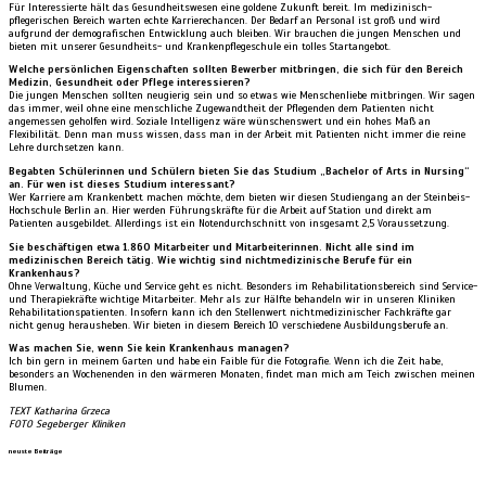
Für Interessierte hält das Gesundheitswesen eine goldene Zukunft bereit. Im medizinisch-
pflegerischen Bereich warten echte Karrierechancen. Der Bedarf an Personal ist groß und wird
aufgrund der demografischen Entwicklung auch bleiben. Wir brauchen die jungen Menschen und
bieten mit unserer Gesundheits- und Krankenpflegeschule ein tolles Startangebot.
Welche persönlichen Eigenschaften sollten Bewerber mitbringen, die sich für den Bereich
Medizin, Gesundheit oder Pflege interessieren?
Die jungen Menschen sollten neugierig sein und so etwas wie Menschenliebe mitbringen. Wir sagen
das immer, weil ohne eine menschliche Zugewandtheit der Pflegenden dem Patienten nicht
angemessen geholfen wird. Soziale Intelligenz wäre wünschenswert und ein hohes Maß an
Flexibilität. Denn man muss wissen, dass man in der Arbeit mit Patienten nicht immer die reine
Lehre durchsetzen kann.
Begabten Schülerinnen und Schülern bieten Sie das Studium „Bachelor of Arts in Nursing“
an. Für wen ist dieses Studium interessant?
Wer Karriere am Krankenbett machen möchte, dem bieten wir diesen Studiengang an der Steinbeis-
Hochschule Berlin an. Hier werden Führungskräfte für die Arbeit auf Station und direkt am
Patienten ausgebildet. Allerdings ist ein Notendurchschnitt von insgesamt 2,5 Voraussetzung.
Sie beschäftigen etwa 1.860 Mitarbeiter und Mitarbeiterinnen. Nicht alle sind im
medizinischen Bereich tätig. Wie wichtig sind nichtmedizinische Berufe für ein
Krankenhaus?
Ohne Verwaltung, Küche und Service geht es nicht. Besonders im Rehabilitationsbereich sind Service-
und Therapiekräfte wichtige Mitarbeiter. Mehr als zur Hälfte behandeln wir in unseren Kliniken
Rehabilitationspatienten. Insofern kann ich den Stellenwert nichtmedizinischer Fachkräfte gar
nicht genug herausheben. Wir bieten in diesem Bereich 10 verschiedene Ausbildungsberufe an.
Was machen Sie, wenn Sie kein Krankenhaus managen?
Ich bin gern in meinem Garten und habe ein Faible für die Fotografie. Wenn ich die Zeit habe,
besonders an Wochenenden in den wärmeren Monaten, findet man mich am Teich zwischen meinen
Blumen.
TEXT Katharina Grzeca
FOTO Segeberger Kliniken
neuste Beiträge