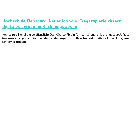
Hochschule Flensburg: Neuer Moodle-Fragetyp erleichtert
digitales Lernen im Rechnungswesen
Hochschule Flensburg veröffentlicht Open-Source-Plugin für realitätsnahe Buchungssatz-Aufgaben –
Gewinnerproprojekt im Rahmen des Landesprogramms Offene Innovation 2025 – Entwicklung aus
Schleswig-Holstein