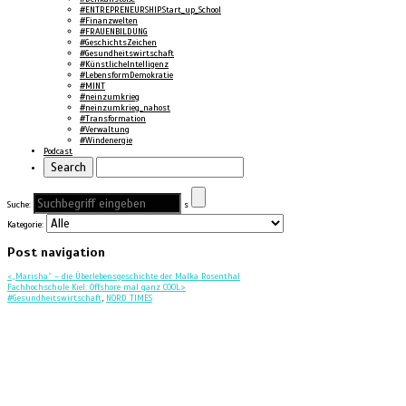
#ENTREPRENEURSHIP.Start_up_School
#Finanzwelten
#FRAUENBILDUNG
#GeschichtsZeichen
#Gesundheitswirtschaft
#KünstlicheIntelligenz
#LebensformDemokratie
#MINT
#neinzumkrieg
#neinzumkrieg_nahost
#Transformation
#Verwaltung
#Windenergie
Podcast
Suche:
s
Kategorie:
Post navigation
<
„Marisha“ – die Überlebensgeschichte der Malka Rosenthal
Fachhochschule Kiel: Offshore mal ganz COOL
>
#Gesundheitswirtschaft
,
NORD TIMES