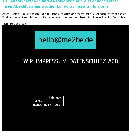
101 Absolventinnen und Absolventen aus 29 Ländern feiern
ihren Abschluss am Studienkolleg Schleswig-Holstein
Abschlussfeier im Deutschen Haus in Flensburg würdigt akademische Leistungen internationaler
Studieninteressierter. Mit einer feierlichen Abschlussveranstaltung im Blauen Saal des Deutschen
mehr Beiträge laden
hello@me2be.de
WIR
IMPRESSUM
DATENSCHUTZ
AGB
Bildungs-
und Medienpartner der
Hochschule Flensburg