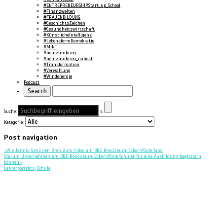
#ENTREPRENEURSHIP.Start_up_School
#Finanzwelten
#FRAUENBILDUNG
#GeschichtsZeichen
#Gesundheitswirtschaft
#KünstlicheIntelligenz
#LebensformDemokratie
#MINT
#neinzumkrieg
#neinzumkrieg_nahost
#Transformation
#Verwaltung
#Windenergie
Podcast
Suche:
s
Kategorie:
Post navigation
<
Wie Jannik Genz den Dreh zum Video am BBZ Rendsburg-Eckernförde fand
Warum Unternehmen am BBZ Rendsburg-Eckernförde Schüler für eine Ausbildung begeistern
können
>
Lehrerporträts
,
Schule