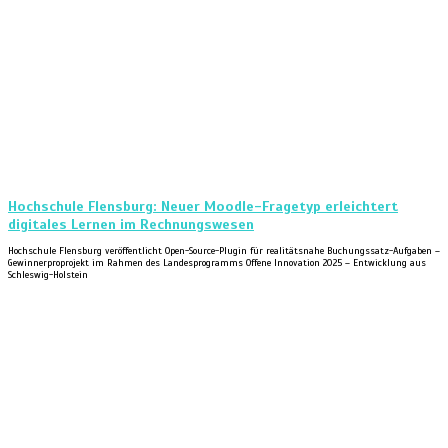
Hochschule Flensburg: Neuer Moodle-Fragetyp erleichtert
digitales Lernen im Rechnungswesen
Hochschule Flensburg veröffentlicht Open-Source-Plugin für realitätsnahe Buchungssatz-Aufgaben –
Gewinnerproprojekt im Rahmen des Landesprogramms Offene Innovation 2025 – Entwicklung aus
Schleswig-Holstein