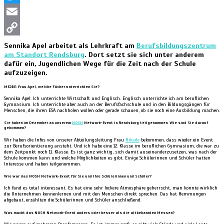
Twitter
Email
Copy
Sennika Apel arbeitet als Lehrkraft am
Berufsbildungszentrum
am Standort Rendsburg
. Dort setzt sie sich unter anderem
Link
dafür ein, Jugendlichen Wege für die Zeit nach der Schule
aufzuzeigen.
ME2BE: Frau Apel, welche Fächer unterrichten Sie?
Sennika Apel: Ich unterrichte Wirtschaft und Englisch. Englisch unterrichte ich am beruflichen
Gymnasium. Ich unterrichte aber auch an der Berufsfachschule und in den Bildungsgängen für
Menschen, die ihren ESA nachholen wollen oder gerade schauen, ob sie noch eine Ausbildung machen.
Sie haben im Dezember an unserem
NOSH
Network-Event in Rendsburg teilgenommen. Wie sind Sie darauf
gekommen?
Wir haben die Infos von unserer Abteilungsleitung Frau
Hikade
bekommen, dass wieder ein Event
zur Berufsorientierung ansteht. Und ich habe eine 12. Klasse im beruflichen Gymnasium, die war zu
dem Zeitpunkt noch 11. Klasse. Es ist ganz wichtig, sich damit auseinanderzusetzen, was nach der
Schule kommen kann und welche Möglichkeiten es gibt. Einige Schülerinnen und Schüler hatten
Interesse und haben teilgenommen.
Wie war das NOSH Network-Event für Sie und Ihre Schülerinnen und Schüler?
Ich fand es total interessant. Es hat eine sehr lockere Atmosphäre geherrscht, man konnte wirklich
die Unternehmen kennenlernen und mit den Menschen direkt sprechen. Das hat Hemmungen
abgebaut, erzählten die Schülerinnen und Schüler anschließend.
Was macht das NOSH Network-Event anders oder besser als die altbekannten Messen?