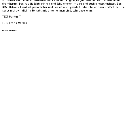
Wir waren auf mehreren Berufsmessen. Es ist immer groß, es gibt viele Stände und viele Leute
drumherum. Das hat die Schülerinnen und Schüler eher irritiert und auch eingeschüchtert. Das
NOSH Network-Event ist persönlicher und das ist auch gerade für die Schülerinnen und Schüler, die
sonst nicht wirklich in Kontakt mit Unternehmen sind, sehr angenehm.
TEXT Markus Till
FOTO Henrik Matzen
neuste Beiträge