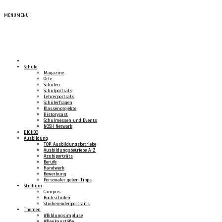
MENU
MENU
Schule
Magazine
Orte
Schulen
Schulporträts
Lehrerporträts
Schülerfragen
Klassenprojekte
Historycast
Schulmessen und Events
NOSH Network
DIGI:BO
Ausbildung
TOP-Ausbildungsbetriebe
Ausbildungsbetriebe A-Z
Azubiporträts
Berufe
Handwerk
Bewerbung
Personaler geben Tipps
Studium
Campus
Hochschulen
Studierendenportraits
Themen
#Bildungsimpluse
#Denkanstöße