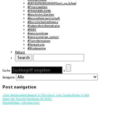
#ENTREPRENEURSHIP.Start_up_School
#Finanzwelten
#FRAUENBILDUNG
#GeschichtsZeichen
#Gesundheitswirtschaft
#KünstlicheIntelligenz
#LebensformDemokratie
#MINT
#neinzumkrieg
#neinzumkrieg_nahost
#Transformation
#Verwaltung
#Windenergie
Podcast
Suche:
s
Kategorie:
Post navigation
<
Vom Regionalwettbewerb in Elmshorn zum Landesfinale in Kiel
Sieger der StartUp Challenge SH 2025
>
Hiergeblieben
,
Schulporträts