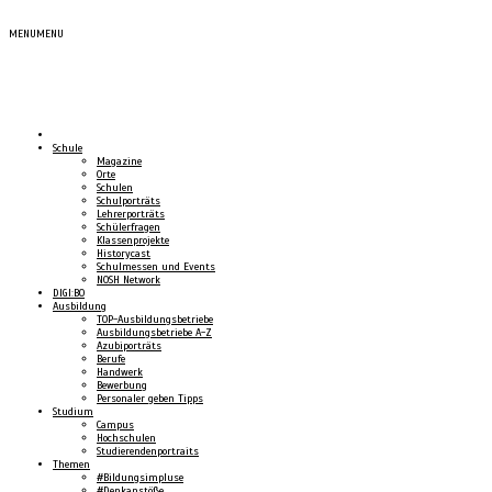
MENU
MENU
Schule
Magazine
Orte
Schulen
Schulporträts
Lehrerporträts
Schülerfragen
Klassenprojekte
Historycast
Schulmessen und Events
NOSH Network
DIGI:BO
Ausbildung
TOP-Ausbildungsbetriebe
Ausbildungsbetriebe A-Z
Azubiporträts
Berufe
Handwerk
Bewerbung
Personaler geben Tipps
Studium
Campus
Hochschulen
Studierendenportraits
Themen
#Bildungsimpluse
#Denkanstöße