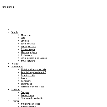
MENU
MENU
Schule
Magazine
Orte
Schulen
Schulporträts
Lehrerporträts
Schülerfragen
Klassenprojekte
Historycast
Schulmessen und Events
NOSH Network
DIGI:BO
Ausbildung
TOP-Ausbildungsbetriebe
Ausbildungsbetriebe A-Z
Azubiporträts
Berufe
Handwerk
Bewerbung
Personaler geben Tipps
Studium
Campus
Hochschulen
Studierendenportraits
Themen
#Bildungsimpluse
#Denkanstöße