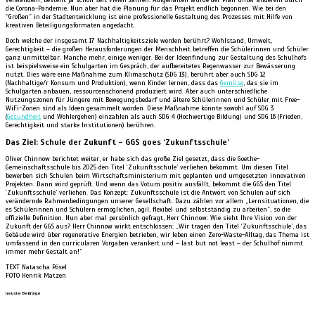
verwandeln, besteht ja schon seit vielen Jahren. Aufgehalten wurde der Plan unter anderem durch
die Corona-Pandemie. Nun aber hat die Planung für das Projekt endlich begonnen. Wie bei den
“Großen” in der Stadtentwicklung ist eine professionelle Gestaltung des Prozesses mit Hilfe von
kreativen Beteiligungsformaten angedacht.
Doch welche der insgesamt 17 Nachhaltigkeitsziele werden berührt? Wohlstand, Umwelt,
Gerechtigkeit – die großen Herausforderungen der Menschheit betreffen die Schülerinnen und Schüler
ganz unmittelbar. Manche mehr, einige weniger. Bei der Ideenfindung zur Gestaltung des Schulhofs
ist beispielsweise ein Schulgarten im Gespräch, der aufbereitetes Regenwasser zur Bewässerung
nutzt. Dies wäre eine Maßnahme zum Klimaschutz (SDG 13), berührt aber auch SDG 12
(Nachhaltige/r Konsum und Produktion), wenn Kinder lernen, dass das
Gemüse
, das sie im
Schulgarten anbauen, ressourcenschonend produziert wird. Aber auch unterschiedliche
Nutzungszonen für Jüngere mit Bewegungsbedarf und ältere Schülerinnen und Schüler mit Free-
WiFi-Zonen sind als Ideen gesammelt worden. Diese Maßnahme könnte sowohl auf SDG 3
(
Gesundheit
und Wohlergehen) einzahlen als auch SDG 4 (Hochwertige Bildung) und SDG 16 (Frieden,
Gerechtigkeit und starke Institutionen) berühren.
Das Ziel: Schule der Zukunft – GGS goes ‘Zukunftsschule’
Oliver Chinnow berichtet weiter, er habe sich das große Ziel gesetzt, dass die Goethe-
Gemeinschaftsschule bis 2025 den Titel ‘Zukunftsschule’ verliehen bekommt. Um diesen Titel
bewerben sich Schulen beim Wirtschaftsministerium mit geplanten und umgesetzten innovativen
Projekten. Dann wird geprüft. Und wenn das Votum positiv ausfällt, bekommt die GGS den Titel
‘Zukunftsschule’ verliehen. Das Konzept: Zukunftsschule ist die Antwort von Schulen auf sich
verändernde Rahmenbedingungen unserer Gesellschaft. Dazu zählen vor allem „Lernsituationen, die
es Schülerinnen und Schülern ermöglichen, agil, flexibel und selbstständig zu arbeiten”, so die
offizielle Definition. Nun aber mal persönlich gefragt, Herr Chinnow: Wie sieht Ihre Vision von der
Zukunft der GGS aus? Herr Chinnow wirkt entschlossen: „Wir tragen den Titel ‘Zukunftsschule’, das
Gebäude wird über regenerative Energien betrieben, wir leben einen Zero-Waste-Alltag, das Thema ist
umfassend in den curricularen Vorgaben verankert und – last but not least – der Schulhof nimmt
immer mehr Gestalt an!”
TEXT Natascha Pösel
FOTO Henrik Matzen
neuste Beiträge