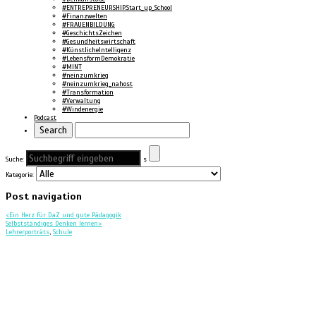
#ENTREPRENEURSHIP.Start_up_School
#Finanzwelten
#FRAUENBILDUNG
#GeschichtsZeichen
#Gesundheitswirtschaft
#KünstlicheIntelligenz
#LebensformDemokratie
#MINT
#neinzumkrieg
#neinzumkrieg_nahost
#Transformation
#Verwaltung
#Windenergie
Podcast
Suche:
s
Kategorie:
Post navigation
<
Ein Herz für DaZ und gute Pädagogik
Selbstständiges Denken lernen
>
Lehrerporträts
,
Schule