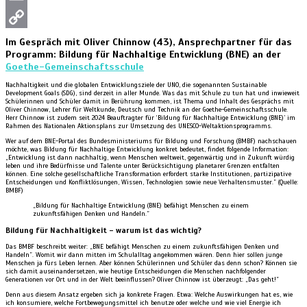
Email
Copy
Im Gespräch mit Oliver Chinnow (43), Ansprechpartner für das
Programm: Bildung für Nachhaltige Entwicklung (BNE) an der
Link
Goethe-Gemeinschaftsschule
Nachhaltigkeit und die globalen Entwicklungsziele der UNO, die sogenannten Sustainable
Development Goals (SDG), sind derzeit in aller Munde. Was das mit Schule zu tun hat und inwieweit
Schülerinnen und Schüler damit in Berührung kommen, ist Thema und Inhalt des Gesprächs mit
Oliver Chinnow, Lehrer für Weltkunde, Deutsch und Technik an der Goethe-Gemeinschaftsschule.
Herr Chinnow ist zudem seit 2024 Beauftragter für ‘Bildung für Nachhaltige Entwicklung (BNE)’ im
Rahmen des Nationalen Aktionsplans zur Umsetzung des UNESCO-Weltaktionsprogramms.
Wer auf dem BNE-Portal des Bundesministeriums für Bildung und Forschung (BMBF) nachschauen
möchte, was Bildung für Nachhaltige Entwicklung konkret bedeutet, findet folgende Information:
„Entwicklung ist dann nachhaltig, wenn Menschen weltweit, gegenwärtig und in Zukunft würdig
leben und ihre Bedürfnisse und Talente unter Berücksichtigung planetarer Grenzen entfalten
können. Eine solche gesellschaftliche Transformation erfordert starke Institutionen, partizipative
Entscheidungen und Konfliktlösungen, Wissen, Technologien sowie neue Verhaltensmuster.” (Quelle:
BMBF)
„Bildung für Nachhaltige Entwicklung (BNE) befähigt Menschen zu einem
zukunftsfähigen Denken und Handeln.”
Bildung für Nachhaltigkeit – warum ist das wichtig?
Das BMBF beschreibt weiter: „BNE befähigt Menschen zu einem zukunftsfähigen Denken und
Handeln”. Womit wir dann mitten im Schulalltag angekommen wären. Denn hier sollen junge
Menschen ja fürs Leben lernen. Aber können Schülerinnen und Schüler das denn schon? Können sie
sich damit auseinandersetzen, wie heutige Entscheidungen die Menschen nachfolgender
Generationen vor Ort und in der Welt beeinflussen? Oliver Chinnow ist überzeugt: „Das geht!”
Denn aus diesem Ansatz ergeben sich ja konkrete Fragen. Etwa: Welche Auswirkungen hat es, wie
ich konsumiere, welche Fortbewegungsmittel ich benutze oder welche und wie viel Energie ich