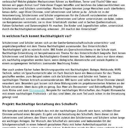
verbrauche? Welche globalen Mechanismen führen zu Konflikten, Terror und Flucht? Oder was
können wir gegen Armut tun? Viele dieser Fragen betreffen und berühren die Lebenswirklichkeit von
Schülerinnen und Schülern unmittelbar. Manche Fragen könnten junge Menschen auch überfordern.
Genau dafür, sagt Oliver Chinnow, sind Lehrerinnen und Lehrer ja da: „Schule ist in der
Verantwortung, Schülerinnen und Schüler angemessen für die Zukunft vorzubereiten und die
Inhalte didaktisch sinnvoll zu reduzieren.“ Lehrerinnen und Lehrer unterstützen sie dabei, indem
sie Kompetenzen vermitteln, sie in ihrer Urteilskraft stärken und in Sachen Quellenstudium,
Fakten-Sicherheit und Datenvergleich fit machen. Die Kinder und Jugendlichen sollen, unterstützt
durch die Nachhaltigkeitserziehung, erkennen: „DU machst den Unterschied!”
In welchem Fach kommt Nachhaltigkeit vor?
Schülerinnen und Schüler setzen sich an der Goethe-Gemeinschaftsschule unterrichts- und
projektübergreifend mit dem Thema Nachhaltigkeit auseinander. Das Unterrichtsfach
‘Nachhaltigkeit’ gibt es nämlich nicht. BNE findet als Querschnittsthema in der Schule statt.
Nachhaltige Entwicklung ist beispielsweise ein Thema für das Unterrichtsfach Geografie. Dort lernen
Schülerinnen und Schüler das Nachhaltigkeits-Dreieck kennen. Das bedeutet, dass nur dann etwas
als nachhaltig angesehen werden kann, wenn ökologische, ökonomische und soziale Aspekte in
einem ausgewogenen Verhältnis zueinander Beachtung finden.
Aber auch andere Fächer haben Berührungspunkte mit Nachhaltigkeit: Biologie, Weltkunde, WIPO,
Technik, selbst im Sprachunterricht oder im Fach Deutsch kann ein Bewusstsein für das Thema
geschaffen werden, zum Beispiel indem sich die Schülerinnen und Schüler mit Texten zu
nachhaltigen Themen kritisch auseinandersetzen. BNE kann und sollte laut Oliver Chinnow überall
verankert sein. Besonders gut lassen sich diese Bildungsziele im projektorientierten Arbeiten an der
Schule umsetzen. Ideen dazu gibt es genug. Das Meer als Ressourcen- und Rohstoffquelle, Projekte
zum Klima und zum
Klimawandel
, Beispiele für nachhaltiges Wirtschaften, das Projekt Klimawoche
mit einem nachhaltigen Frühstück – all das sind Ideen, die zum Teil auch schon in die Umsetzung
gelangt sind.
Projekt: Nachhaltige Gestaltung des Schulhofs
Wie komplex und doch wie einfach das mit der nachhaltigen Zukunft sein kann, schildert Oliver
Chinnow anhand eines Beispiels: Es geht um die Gestaltung des Schulhofs. Denn dieser ist den
Lehrerinnen und Lehrern, den Eltern und nicht zuletzt den Schülerinnen und Schülern schon lange
ein wichtiges Anliegen. Der Wunsch, den Schulhof als zentralen und bedeutenden Ort der
Schulgemeinschaft in einen liebevoll gestalteten Platz mit hoher Aufenthaltsqualität zu