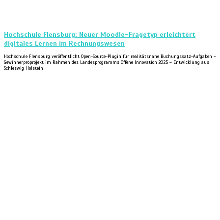
Hochschule Flensburg: Neuer Moodle-Fragetyp erleichtert
digitales Lernen im Rechnungswesen
Hochschule Flensburg veröffentlicht Open-Source-Plugin für realitätsnahe Buchungssatz-Aufgaben –
Gewinnerproprojekt im Rahmen des Landesprogramms Offene Innovation 2025 – Entwicklung aus
Schleswig-Holstein