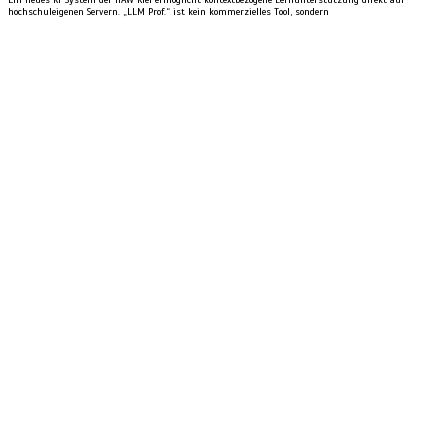
Ein neues KI-System der HAW Kiel ermöglicht kontextbezogene Lernunterstützung direkt auf
hochschuleigenen Servern. „LLM Prof.“ ist kein kommerzielles Tool, sondern