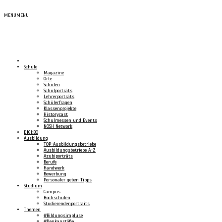
MENU
MENU
Schule
Magazine
Orte
Schulen
Schulporträts
Lehrerporträts
Schülerfragen
Klassenprojekte
Historycast
Schulmessen und Events
NOSH Network
DIGI:BO
Ausbildung
TOP-Ausbildungsbetriebe
Ausbildungsbetriebe A-Z
Azubiporträts
Berufe
Handwerk
Bewerbung
Personaler geben Tipps
Studium
Campus
Hochschulen
Studierendenportraits
Themen
#Bildungsimpluse
#Denkanstöße