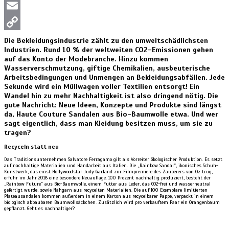
Twitter
Email
Copy
Die Bekleidungsindustrie zählt zu den umweltschädlichsten
Industrien. Rund 10 % der weltweiten CO2-Emissionen gehen
Link
auf das Konto der Modebranche. Hinzu kommen
Wasserverschmutzung, giftige Chemikalien, ausbeuterische
Arbeitsbedingungen und Unmengen an Bekleidungsabfällen. Jede
Sekunde wird ein Müllwagen voller Textilien entsorgt! Ein
Wandel hin zu mehr Nachhaltigkeit ist also dringend nötig. Die
gute Nachricht: Neue Ideen, Konzepte und Produkte sind längst
da, Haute Couture Sandalen aus Bio-Baumwolle etwa. Und wer
sagt eigentlich, dass man Kleidung besitzen muss, um sie zu
tragen?
Recyceln statt neu
Das Traditionsunternehmen Salvatore Ferragamo gilt als Vorreiter ökologischer Produktion. Es setzt
auf nachhaltige Materialien und Handarbeit aus Italien. Die „Rainbow Sandal“, ikonisches Schuh-
Kunstwerk, das einst Hollywoodstar Judy Garland zur Filmpremiere des Zauberers von Oz trug,
erfuhr im Jahr 2018 eine besondere Neuauflage. 100 Prozent nachhaltig produziert, besteht der
„Rainbow Future“ aus Bio-Baumwolle, einem Futter aus Leder, das CO2-frei und wasserneutral
gefertigt wurde, sowie Nähgarn aus recycelten Materialien. Die auf 100 Exemplare limitierten
Plateausandalen kommen außerdem in einem Karton aus recycelbarer Pappe, verpackt in einem
biologisch abbaubaren Baumwollsäckchen. Zusätzlich wird pro verkauftem Paar ein Orangenbaum
gepflanzt. Geht es nachhaltiger?