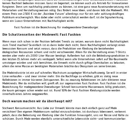
keinen Nachteil bedeuten müssen. Ganz im Gegenteil, sie können auch als Antrieb für Innovationen
fungieren. Denn um nachhaltig produzieren zu können, ist eine ganz neue Auseinandersetzung mit
Materialien und Herstellungsweisen nötig. Das fördert neue Ideen, und davon lebt die Modewelt. Mit
einem Preis von 2.500 € ist der „Rainbow Future“ allerdings nur für ein sehr zahlungskräftiges
Publikum erschwinglich. Was dabei aber nicht unterschätzt werden darf, ist die Signalwirkung,
wenn ein Luxus-Unternehmen mit Nachhaltigkeit wirbt.
Fast Fashion ist die Bezeichnung für modegewordene Cheeseburger.
Die Schattenseiten der Modewelt: Fast Fashion
Wenn man sich schon in der Position befindet Trends zu setzen, warum dann nicht Nachhaltigkeit
zum Trend machen? So einfach ist es dann leider doch nicht. Denn Nachhaltigkeit verlangt einen
bewussten Konsum und setzt voraus, dass die Produktion von Kleidung die bestehenden
ökologischen Ressourcen schont und nicht verschwendet. Allein für die Herstellung eines T-Shirts
werden aber mehr als 2.000 Liter Wasser benötigt. Außerdem hat sich die Bekleidungsproduktion in
den letzten 15 Jahren mehr als verdoppelt. Selbst wenn alle Unternehmen sofort auf Bio-Baumwolle
umsteigen würden und sich bemühten, die Umwelt nicht durch giftige Chemikalien zu belasten,
allein die reine Masse an benötigten Materialien brächte das Ökosystem an seine Grenzen.
Die Modeindustrie ist ein auf schnelles Wachstum ausgelegter Wirtschaftszweig. Sie will in erster
Linie verkaufen – und zwar immer mehr. Um die Nachfrage zu erhöhen, gibt es stetig neue
Kollektionen in immer kürzeren Zeitspannen. Bis zu zwanzig Kollektionen im Jahr diktieren neue
Modetrends. Wer da mithalten will, greift oft zur sogenannten Fast Fashion. Fast Fashion ist die
Bezeichnung für modegewordene Cheeseburger: Schnell konsumierte Massenware, billig produziert,
die kaum getragen schon wieder out ist. Rund 50% der Fast Fashion Kleidungsstücke werden
innerhalb eines Jahres weggeworfen.
Doch warum machen wir da überhaupt mit?
Stichwort Konsumverzicht. Aus Liebe zur Umwelt könnte man doch einfach ganz auf Mode
verzichten! Den eigenen Modekonsum radikal einzuschränken, ist durchaus lobenswert, verkennt
jedoch, dass die Bedeutung von Kleidung über die Funktion hinausgeht, uns vor Nässe und Kälte zu
schützen. Durch Mode werden ebenfalls unterschiedliche Lebensstile sicht- und kommunizierbar.