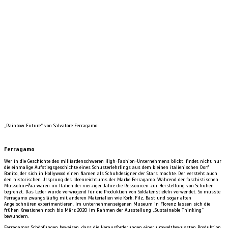
„Rainbow Future“ von Salvatore Ferragamo.
Ferragamo
Wer in die Geschichte des milliardenschweren High-Fashion-Unternehmens blickt, findet nicht nur
die einmalige Aufstiegsgeschichte eines Schusterlehrlings aus dem kleinen italienischen Dorf
Bonito, der sich in Hollywood einen Namen als Schuhdesigner der Stars machte. Der versteht auch
den historischen Ursprung des Ideenreichtums der Marke Ferragamo. Während der faschistischen
Mussolini-Ära waren im Italien der vierziger Jahre die Ressourcen zur Herstellung von Schuhen
begrenzt. Das Leder wurde vorwiegend für die Produktion von Soldatenstiefeln verwendet. So musste
Ferragamo zwangsläufig mit anderen Materialien wie Kork, Filz, Bast und sogar alten
Angelschnüren experimentieren. Im unternehmenseigenen Museum in Florenz lassen sich die
frühen Kreationen noch bis März 2020 im Rahmen der Ausstellung „Sustainable Thinking“
bewundern.
Ferragamos Schöpfungen beweisen, dass die Herausforderungen einer umweltbewussten Produktion