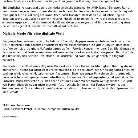
nachzeichnet, wie viel CO2 man im Vergleich zu gekaufter Kleidung bereits eingespart hat.
Ein ähnliches Konzept praktiziert die niederländische Jeansmarke „MUD Jeans“. Sie bietet Jeans
zum Leasen an, eher bekannt aus der Automobilbranche. Für einen festen monatlichen Betrag zahlt
man quasi für die Nutzung der Jeans. Nach zwölf Monaten steht dann die Entscheidung an:
Behalten oder austauschen gegen ein neueres Modell. In letzterem Fall wird die getragene Jeans
entweder upgecycelt und als Vintage Modell angeboten oder recycelt und für die Herstellung einer
neuen Jeans genutzt. Kreislaufwirtschaft nennt sich das.
Digitale Mode für eine digitale Welt
Das junge Amsterdamer Label „The Fabricant“ verfolgt dagegen einen revolutionären Ansatz. Die
futuristischen Haute Couture Entwürfe existieren ausschließlich als digitale Dateien. Nach dem
Kauf werden sie als digitale Maßanfertigung auf ein Foto des Kunden montiert. Das Bild können die
Besitzerinnen und Besitzer nun etwa auf sozialen Netzwerken wie Instagram posten. Damit würde
das Bedürfnis sich selbst durch Mode auszudrücken und darzustellen gänzlich ins Digitale
verlagert.
Das wiederum eröffnet eine völlig neue Perspektive auf das Thema Nachhaltigkeit. Kleidung, die in
stofflicher Hinsicht gar nicht existiert, verbraucht bis auf den Strom, der für die digitalen Entwürfe
benötigt wird, keinerlei Materialien oder Ressourcen. Bedenken wegen Umweltverschmutzung oder
prekärer Arbeitsbedingungen wären überflüssig. Ein weiterer Vorteil gegenüber „analoger“ Mode: Die
Entwürfe sehen zwar echt aus, sind aber nicht an die Grenzen der realen Welt gebunden. Die Optik
von Materialien, die es gar nicht gibt oder futuristische Schnitte – der Fantasie wären kaum
Grenzen gesetzt. Ob sich diese Zukunftsvision wirklich durchsetzen wird, bleibt offen. Spannend ist
sie allemal!
TEXT Lina Kerzmann
FOTOS Alexander Probst, Salvatore Ferragamo, Julien Boudet
neuste Beiträge