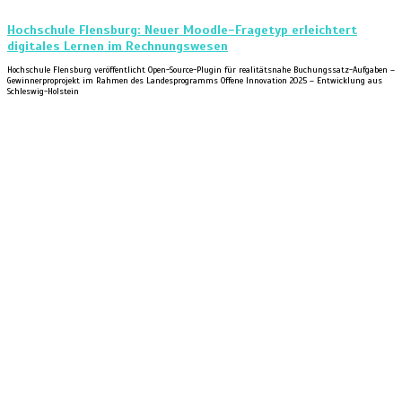
Hochschule Flensburg: Neuer Moodle-Fragetyp erleichtert
digitales Lernen im Rechnungswesen
Hochschule Flensburg veröffentlicht Open-Source-Plugin für realitätsnahe Buchungssatz-Aufgaben –
Gewinnerproprojekt im Rahmen des Landesprogramms Offene Innovation 2025 – Entwicklung aus
Schleswig-Holstein