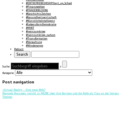
#ENTREPRENEURSHIP.Start_up_School
#Finanzwelten
#FRAUENBILDUNG
#GeschichtsZeichen
#Gesundheitswirtschaft
#KünstlicheIntelligenz
#LebensformDemokratie
#MINT
#neinzumkrieg
#neinzumkrieg_nahost
#Transformation
#Verwaltung
#Windenergie
Podcast
Suche:
s
Kategorie:
Post navigation
<
Virtual Reality – Eine neue Welt?
Manuela Rousseau spricht in ME2BE über ihre Karriere und die Rolle als Frau an der Spitze
>
Themen