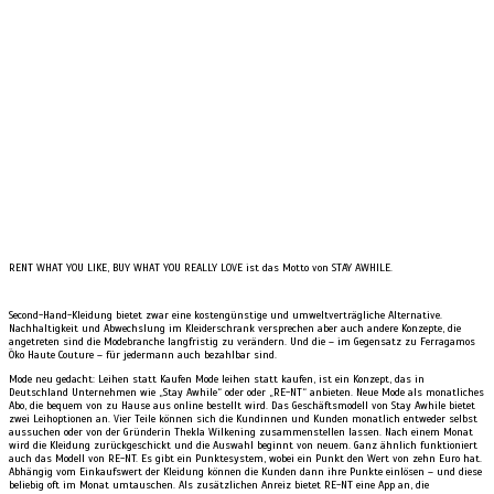
RENT WHAT YOU LIKE, BUY WHAT YOU REALLY LOVE ist das Motto von STAY AWHILE.
Second-Hand-Kleidung bietet zwar eine kostengünstige und umweltverträgliche Alternative.
Nachhaltigkeit und Abwechslung im Kleiderschrank versprechen aber auch andere Konzepte, die
angetreten sind die Modebranche langfristig zu verändern. Und die – im Gegensatz zu Ferragamos
Öko Haute Couture – für jedermann auch bezahlbar sind.
Mode neu gedacht: Leihen statt Kaufen Mode leihen statt kaufen, ist ein Konzept, das in
Deutschland Unternehmen wie „Stay Awhile“ oder oder „RE-NT“ anbieten. Neue Mode als monatliches
Abo, die bequem von zu Hause aus online bestellt wird. Das Geschäftsmodell von Stay Awhile bietet
zwei Leihoptionen an. Vier Teile können sich die Kundinnen und Kunden monatlich entweder selbst
aussuchen oder von der Gründerin Thekla Wilkening zusammenstellen lassen. Nach einem Monat
wird die Kleidung zurückgeschickt und die Auswahl beginnt von neuem. Ganz ähnlich funktioniert
auch das Modell von RE-NT. Es gibt ein Punktesystem, wobei ein Punkt den Wert von zehn Euro hat.
Abhängig vom Einkaufswert der Kleidung können die Kunden dann ihre Punkte einlösen – und diese
beliebig oft im Monat umtauschen. Als zusätzlichen Anreiz bietet RE-NT eine App an, die