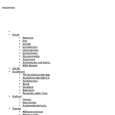
MENU
MENU
Schule
Magazine
Orte
Schulen
Schulporträts
Lehrerporträts
Schülerfragen
Klassenprojekte
Historycast
Schulmessen und Events
NOSH Network
DIGI:BO
Ausbildung
TOP-Ausbildungsbetriebe
Ausbildungsbetriebe A-Z
Azubiporträts
Berufe
Handwerk
Bewerbung
Personaler geben Tipps
Studium
Campus
Hochschulen
Studierendenportraits
Themen
#Bildungsimpluse
#Denkanstöße