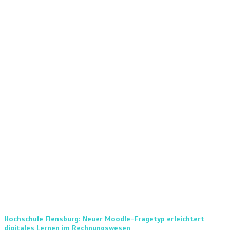
Hochschule Flensburg: Neuer Moodle-Fragetyp erleichtert
digitales Lernen im Rechnungswesen