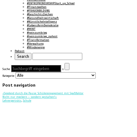
#ENTREPRENEURSHIP.Start_up_School
#Finanzwelten
#FRAUENBILDUNG
#GeschichtsZeichen
#Gesundheitswirtschaft
#KünstlicheIntelligenz
#LebensformDemokratie
#MINT
#neinzumkrieg
#neinzumkrieg_nahost
#Transformation
#Verwaltung
#Windenergie
Podcast
Suche:
s
Kategorie:
Post navigation
<
Spielend durch die Pause: Schülerengagement mit Spaßfaktor
Nicht nur meckern – sondern gestalten!
>
Lehrerporträts
,
Schule