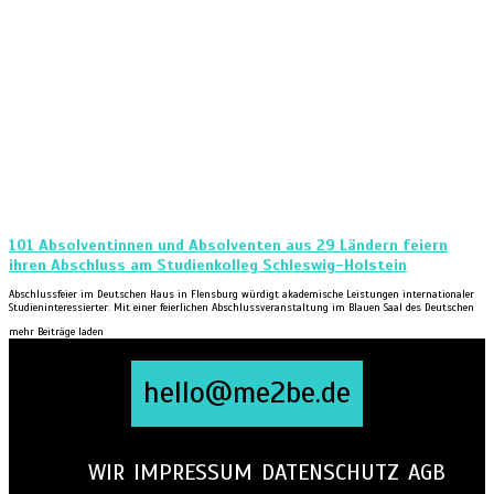
101 Absolventinnen und Absolventen aus 29 Ländern feiern
ihren Abschluss am Studienkolleg Schleswig-Holstein
Abschlussfeier im Deutschen Haus in Flensburg würdigt akademische Leistungen internationaler
Studieninteressierter. Mit einer feierlichen Abschlussveranstaltung im Blauen Saal des Deutschen
mehr Beiträge laden
hello@me2be.de
WIR
IMPRESSUM
DATENSCHUTZ
AGB