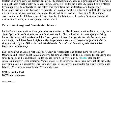
letztem Jahr sind wir eine Kooperation mit der benachbarten Grundschule eingegangen und nehmen
nun auch noch Viertklässler mit dazu. Für die Jüngeren ist das ein guter Übergang. Und die Älteren
lernen ganz viel Verantwortung. Die helfen mir beim Training. Im letzten Jahr haben zwei
Neuntklässlerinnen zum Beispiel eine Projektarbeit dazu gemacht. Die haben Grundschüler trainiert
und dabei gelernt, wie man ein Training aufbaut und dieses evaluiert. Das sind Skills, die man
später auch im Berufsleben braucht.” Man könnte also behaupten, dass diese Schülerinnen damit
ihre ersten Führungserfahrungen gemacht haben?
Verantwortung und Gemeinsinn lernen
Hauke Kretschmann stimmt zu, geht aber noch weiter darüber hinaus in seiner Einschätzung, was
dieser Sport mit den Schülerinnen und Schülern macht. Floorball sei nichts, wo diejenigen Erfolg
haben, die nur an sich denken und die Ellenbogen ausfahren. Nur gemeinsam als Team komme
man weiter. Und diese Teamfähigkeit – also Kooperieren statt Konkurrieren – sei ja nun definitiv
eines der wichtigsten Skills, die im Arbeitsleben der Zukunft von Bedeutung sein werden, ist
Kretschmann überzeugt.
Das ist wohl wahr. Jedoch nicht nur dort. Denn partnerschaftliche Zusammenarbeit zwischen
Männern und Frauen spielt ja auch anderweitig eine wichtige Rolle. Beispielsweise bei der Gründung
einer Familie, im Freundeskreis, in der Nachbarschaft, im Verein, in der
Politik
oder bei der
Gestaltung anderer Lebensbereiche. Womit belegt ist, dass Berufsorientierung mehr ist als die Suche
nach einem Ausbildungsplatz. Berufsorientierung ist in einem umfassenden Sinn zu verstehen als
Lebens-, Welt- und demokratische Wertorientierung.
TEXT Natascha Pösel
FOTOS Henrik Matzen
neuste Beiträge