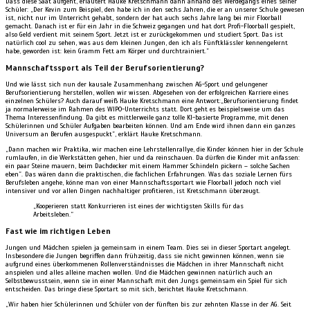
Dass diese Saat aufgeht, erläutert Hauke Kretschmann dann anhand des Werdegangs eines seiner
Schüler: „Der Kevin zum Beispiel, den habe ich in den sechs Jahren, die er an unserer Schule gewesen
ist, nicht nur im Unterricht gehabt, sondern der hat auch sechs Jahre lang bei mir Floorball
gemacht. Danach ist er für ein Jahr in die Schweiz gegangen und hat dort Profi-Floorball gespielt,
also Geld verdient mit seinem Sport. Jetzt ist er zurückgekommen und studiert Sport. Das ist
natürlich cool zu sehen, was aus dem kleinen Jungen, den ich als Fünftklässler kennengelernt
habe, geworden ist: kein Gramm Fett am Körper und durchtrainiert.”
Mannschaftssport als Teil der Berufsorientierung?
Und wie lässt sich nun der kausale Zusammenhang zwischen AG-Sport und gelungener
Berufsorientierung herstellen, wollen wir wissen. Abgesehen von der erfolgreichen Karriere eines
einzelnen Schülers? Auch darauf weiß Hauke Kretschmann eine Antwort:„Berufsorientierung findet
ja normalerweise im Rahmen des WIPO-Unterrichts statt. Dort geht es beispielsweise um das
Thema Interessenfindung. Da gibt es mittlerweile ganz tolle KI-basierte Programme, mit denen
Schülerinnen und Schüler Aufgaben bearbeiten können. Und am Ende wird ihnen dann ein ganzes
Universum an Berufen ausgespuckt”, erklärt Hauke Kretschmann.
„Dann machen wir Praktika, wir machen eine Lehrstellenrallye, die Kinder können hier in der Schule
rumlaufen, in die Werkstätten gehen, hier und da reinschauen. Da dürfen die Kinder mit anfassen:
ein paar Steine mauern, beim Dachdecker mit einem Hammer Schindeln pickern – solche Sachen
eben”. Das wären dann die praktischen, die fachlichen Erfahrungen. Was das soziale Lernen fürs
Berufsleben angehe, könne man von einer Mannschaftssportart wie Floorball jedoch noch viel
intensiver und vor allen Dingen nachhaltiger profitieren, ist Kretschmann überzeugt.
„Kooperieren statt Konkurrieren ist eines der wichtigsten Skills für das
Arbeitsleben.“
Fast wie im richtigen Leben
Jungen und Mädchen spielen ja gemeinsam in einem Team. Dies sei in dieser Sportart angelegt.
Insbesondere die Jungen begriffen dann frühzeitig, dass sie nicht gewinnen können, wenn sie
aufgrund eines überkommenen Rollenverständnisses die Mädchen in ihrer Mannschaft nicht
anspielen und alles alleine machen wollen. Und die Mädchen gewinnen natürlich auch an
Selbstbewusstsein, wenn sie in einer Mannschaft mit den Jungs gemeinsam ein Spiel für sich
entscheiden. Das bringe diese Sportart so mit sich, berichtet Hauke Kretschmann.
„Wir haben hier Schülerinnen und Schüler von der fünften bis zur zehnten Klasse in der AG. Seit