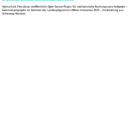
Hochschule Flensburg veröffentlicht Open-Source-Plugin für realitätsnahe Buchungssatz-Aufgaben –
Gewinnerproprojekt im Rahmen des Landesprogramms Offene Innovation 2025 – Entwicklung aus
Schleswig-Holstein