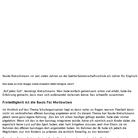
Hauke Kretschmann ist seit vielen Jahren an der Goethe-Gemeinschaftsschule als Lehrer für Englisch
Das kann so eine Gruppe schon einander näher bringen, oder?
„Auf jeden Fall”, bestätigt Kretschmann. Man habe einfach gemeinsam schon viel erlebt, habe die
Erfahrung gemacht, dass man sich aufeinander verlassen könne. Das schweißt zusammen.
Freiwilligkeit ist die Basis für Motivation
Im Hinblick auf das Thema Schulorganisation liegt es dann nahe, zu fragen, warum Floorball dann
nicht im verbindlichen offenen Ganztag angeboten wird. Zu diesem Thema hat Hauke Kretschmann
jedoch seine ganz eigene Haltung: „Das bin ich schon häufiger gefragt worden, habe aber immer
abgelehnt. Wenn ich das in den Ganztag integrieren würde, hätte ich nämlich auch Kinder dabei, die
eigentlich keine Lust auf den Sport haben, aber halt hingehen müssen, weil ihre Eltern sie im
Rahmen des offenen Ganztages dort angemeldet haben. Im Rahmen der AG habe ich jedoch die
Möglichkeit, nur mit Kindern zu arbeiten, die wirklich freiwillig zu mir kommen.”