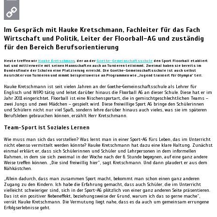
Email
Copy
Im Gespräch mit Hauke Kretschmann, Fachleiter für das Fach
Wirtschaft und Politik, Leiter der Floorball-AG und zuständig
Link
für den Bereich Berufsorientierung
Heute treffen wir
Hauke Kretschmann
, der an der
Goethe-Gemeinschaftsschule
den Sport Floorball etabliert
hat und mittlerweile mit seinen Mannschaften auch an Turnieren teilnimmt. Zweimal haben sie bereits im
Bundesfinale der Schulen eine Platzierung erreicht. Die Goethe-Gemeinschaftsschule ist auch selbst
Ausrichter von Turnieren und nimmt beispielsweise an Programmen wie „Jugend trainiert für Olympia” teil.
Hauke Kretschmann ist seit vielen Jahren an der Goethe-Gemeinschaftsschule als Lehrer für
Englisch und WIPO tätig und leitet darüber hinaus die Floorball AG an dieser Schule. Diese hat er im
Jahr 2011 eingerichtet. Floorball ist eine Nischensportart, die in gemischtgeschlechtlichen Teams –
zwei Jungs und zwei Mädchen – gespielt wird. Diese freiwillige Sport AG bringe den Schülerinnen
und Schülern nicht nur viel Spaß, sondern lehre darüber hinaus auch vieles, was sie im späteren
Berufsleben gebrauchen können, erzählt Herr Kretschmann.
Team-Sport ist Soziales Lernen
Wie muss man sich das vorstellen? Was lernt man in einer Sport-AG fürs Leben, das im Unterricht
nicht ebenso vermittelt werden könnte? Hauke Kretschmann hat dazu eine klare Haltung. Zunächst
einmal erklärt er, dass sich Schülerinnen und Schüler und Lehrpersonen in dem informellen
Rahmen, in dem sie sich zweimal in der Woche nach der 6. Stunde begegnen, auf eine ganz andere
Weise treffen können. „Die sind freiwillig hier”, sagt Kretschmann. Und dann plaudert er aus dem
Nähkästchen.
„Allein dadurch, dass man zusammen Sport macht, bekommt man schon einen ganz anderen
Zugang zu den Kindern. Ich habe die Erfahrung gemacht, dass auch Schüler, die im Unterricht
vielleicht schwieriger sind, sich in der Sport-AG plötzlich von einer ganz anderen Seite präsentieren.
Das ist ein positiver Nebeneffekt, beziehungsweise der Grund, warum ich das so gerne mache”,
verrät Hauke Kretschmann. Die Vermutung liegt nahe, dass es da auch um gemeinsam errungene
Erfolgserlebnisse geht.