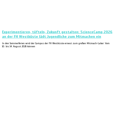
Experimentieren, tüfteln, Zukunft gestalten: ScienceCamp 2026
an der FH Westküste lädt Jugendliche zum Mitmachen ein
In den Sommerferien wird der Campus der FH Westküste erneut zum großen Mitmach-Labor: Vom
10. bis 14. August 2026 können