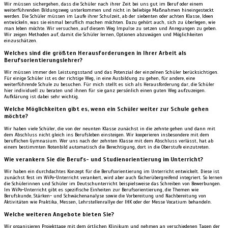
Wir müssen sichergehen, dass die Schüler nach ihrer Zeit bei uns gut im Beruf oder einem
weiterführenden Bildungsweg unterkommen und nicht in beliebige Maßnahmen hineingesteckt
werden. Die Schüler müssen im Laufe ihrer Schulzeit, ab der siebenten oder achten Klasse, Ideen
entwickeln, was sie einmal beruflich machen möchten. Dazu gehört auch, sich zu überlegen, wie
man leben möchte. Wir versuchen, auf diesem Weg Impulse zu setzen und Anregungen zu geben.
Wir zeigen Methoden auf, damit die Schüler lernen, Optionen abzuwägen und Möglichkeiten
einzuschätzen.
Welches sind die größten Herausforderungen in Ihrer Arbeit als
Berufsorientierungslehrer?
Wir müssen immer den Leistungsstand und das Potenzial der einzelnen Schüler berücksichtigen.
Für einige Schüler ist es der richtige Weg, in eine Ausbildung zu gehen, für andere, eine
weiterführende Schule zu besuchen. Für mich stellt es sich als Herausforderung dar, die Schüler
hier individuell zu beraten und ihnen für sie ganz persönlich einen guten Weg aufzuzeigen.
Aufklärung ist dabei sehr wichtig.
Welche Möglichkeiten gibt es, wenn ein Schüler weiter zur Schule gehen
möchte?
Wir haben viele Schüler, die von der neunten Klasse zunächst in die zehnte gehen und dann mit
dem Abschluss nicht gleich ins Berufsleben einsteigen. Wir kooperieren insbesondere mit dem
beruflichen Gymnasium. Wer uns nach der zehnten Klasse mit dem Abschluss verlässt, hat ab
einem bestimmten Notenbild automatisch die Berechtigung, dort in die Oberstufe einzutreten.
Wie verankern Sie die Berufs- und Studienorientierung im Unterricht?
Wir haben ein durchdachtes Konzept für die Berufsorientierung im Unterricht entwickelt. Diese ist
zunächst fest im WiPo-Unterricht verankert, wird aber auch fächerübergreifend integriert. So lernen
die Schülerinnen und Schüler im Deutschunterricht beispielsweise das Schreiben von Bewerbungen.
Im WiPo-Unterricht gibt es spezifische Einheiten zur Berufsorientierung, die Themen wie
Berufskunde, Stärken- und Schwächenanalyse sowie die Vorbereitung und Nachbereitung von
Aktivitäten wie Praktika, Messen, Lehrstellenrallye der IHK oder der Messe Vocatium behandeln.
Welche weiteren Angebote bieten Sie?
Wir organisieren Projekttage mit dem örtlichen Klinikum und nehmen an verschiedenen Tagen der