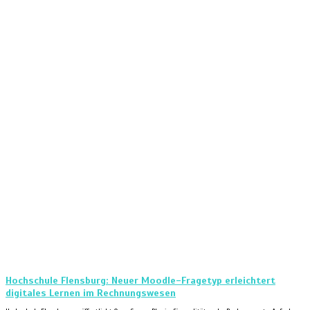
Hochschule Flensburg: Neuer Moodle-Fragetyp erleichtert
digitales Lernen im Rechnungswesen