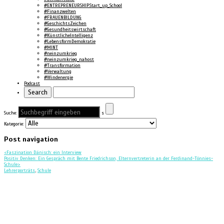
#ENTREPRENEURSHIP.Start_up_School
#Finanzwelten
#FRAUENBILDUNG
#GeschichtsZeichen
#Gesundheitswirtschaft
#KünstlicheIntelligenz
#LebensformDemokratie
#MINT
#neinzumkrieg
#neinzumkrieg_nahost
#Transformation
#Verwaltung
#Windenergie
Podcast
Suche:
s
Kategorie:
Post navigation
<
Faszination Dänisch: ein Interview
Positiv Denken: Ein Gespräch mit Bente Friedrichson, Elternvertreterin an der Ferdinand-Tönnies-
Schule
>
Lehrerporträts
,
Schule