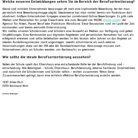
Welche neueren Entwicklungen sehen Sie im Bereich der Berufsorientierung?
Kleine und mittlere Unternehmen bevorzugen oft noch eine traditionelle Bewerbung, bei der man
persönlich eine Bewerbungsmappe abgibt. Idealerweise hat man vorher bereits ein Praktikum dort
absolviert. Größere Unternehmen hingegen erwarten zunehmend Online-Bewerbungen. Es gibt viele
Medien und Materialien für junge Erwachsene, wie zum Beispiel von ME2BE
(digibo.school)
, der
Agentur für Arbeit, Planet Beruf oder Praktikum Westküste. Diese Ressourcen sind im Laufe der Zeit
entstanden und bieten wertvolle Unterstützung.
Wir stellen unseren Schülerinnen und Schülern eine Auswahl an Medien zur Verfügung und geben
Empfehlungen. Eine Kombination aus digitalen Angeboten und persönlichen Kontakten hat sich als
erfolgreich erwiesen und sollte beibehalten werden. In den letzten zehn Jahren ist das Angebot an
lokalen Ausbildungsmessen stark angestiegen, sowohl schulinterne als auch externe
Veranstaltungen, etwa von der IHK oder der Handwerkskammer. Heutzutage müssen sich
Unternehmen aktiv an Schulen wenden, um Nachwuchs zu gewinnen.
Wie sollte die ideale Berufsorientierung aussehen?
Neben der Schule spielt das Elternhaus eine entscheidende Rolle bei der Berufsfindung und -
entscheidung. Alle Beteiligten – Schule, Elternhaus, Berufsberatung, externe Fachleute, Unternehmen
und natürlich die Schülerinnen und Schüler selbst – wirken zusammen. Wenn diese
Zusammenarbeit gelingt, kann eine wirklich effektive Berufsorientierung erreicht werden.
TEXT Hilke Ohrt
FOTO Reinhard Witt
neuste Beiträge