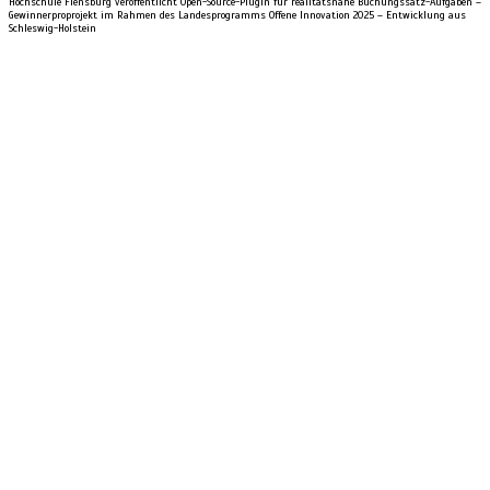
Hochschule Flensburg veröffentlicht Open-Source-Plugin für realitätsnahe Buchungssatz-Aufgaben –
Gewinnerproprojekt im Rahmen des Landesprogramms Offene Innovation 2025 – Entwicklung aus
Schleswig-Holstein