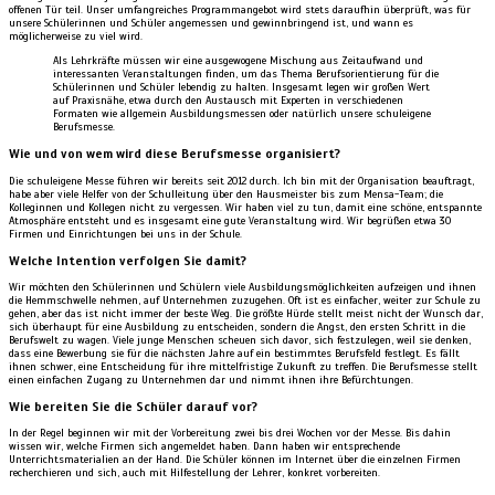
offenen Tür teil. Unser umfangreiches Programmangebot wird stets daraufhin überprüft, was für
unsere Schülerinnen und Schüler angemessen und gewinnbringend ist, und wann es
möglicherweise zu viel wird.
Als Lehrkräfte müssen wir eine ausgewogene Mischung aus Zeitaufwand und
interessanten Veranstaltungen finden, um das Thema Berufsorientierung für die
Schülerinnen und Schüler lebendig zu halten. Insgesamt legen wir großen Wert
auf Praxisnähe, etwa durch den Austausch mit Experten in verschiedenen
Formaten wie allgemein Ausbildungsmessen oder natürlich unsere schuleigene
Berufsmesse.
Wie und von wem wird diese Berufsmesse organisiert?
Die schuleigene Messe führen wir bereits seit 2012 durch. Ich bin mit der Organisation beauftragt,
habe aber viele Helfer von der Schulleitung über den Hausmeister bis zum Mensa-Team; die
Kolleginnen und Kollegen nicht zu vergessen. Wir haben viel zu tun, damit eine schöne, entspannte
Atmosphäre entsteht und es insgesamt eine gute Veranstaltung wird. Wir begrüßen etwa 30
Firmen und Einrichtungen bei uns in der Schule.
Welche Intention verfolgen Sie damit?
Wir möchten den Schülerinnen und Schülern viele Ausbildungsmöglichkeiten aufzeigen und ihnen
die Hemmschwelle nehmen, auf Unternehmen zuzugehen. Oft ist es einfacher, weiter zur Schule zu
gehen, aber das ist nicht immer der beste Weg. Die größte Hürde stellt meist nicht der Wunsch dar,
sich überhaupt für eine Ausbildung zu entscheiden, sondern die Angst, den ersten Schritt in die
Berufswelt zu wagen. Viele junge Menschen scheuen sich davor, sich festzulegen, weil sie denken,
dass eine Bewerbung sie für die nächsten Jahre auf ein bestimmtes Berufsfeld festlegt. Es fällt
ihnen schwer, eine Entscheidung für ihre mittelfristige Zukunft zu treffen. Die Berufsmesse stellt
einen einfachen Zugang zu Unternehmen dar und nimmt ihnen ihre Befürchtungen.
Wie bereiten Sie die Schüler darauf vor?
In der Regel beginnen wir mit der Vorbereitung zwei bis drei Wochen vor der Messe. Bis dahin
wissen wir, welche Firmen sich angemeldet haben. Dann haben wir entsprechende
Unterrichtsmaterialien an der Hand. Die Schüler können im Internet über die einzelnen Firmen
recherchieren und sich, auch mit Hilfestellung der Lehrer, konkret vorbereiten.