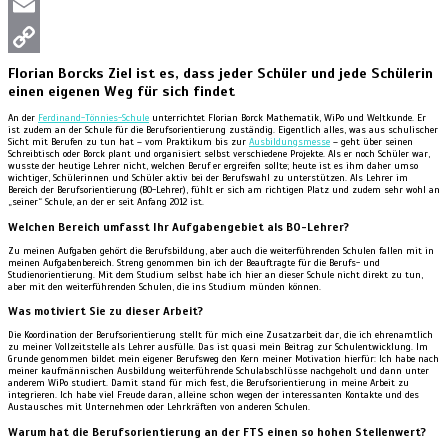
Twitter
Email
Copy
Florian Borcks Ziel ist es, dass jeder Schüler und jede Schülerin
einen eigenen Weg für sich findet
Link
An der
Ferdinand-Tönnies-Schule
unterrichtet Florian Borck Mathematik, WiPo und Weltkunde. Er
ist zudem an der Schule für die Berufsorientierung zuständig. Eigentlich alles, was aus schulischer
Sicht mit Berufen zu tun hat – vom Praktikum bis zur
Ausbildungsmesse
– geht über seinen
Schreibtisch oder Borck plant und organisiert selbst verschiedene Projekte. Als er noch Schüler war,
wusste der heutige Lehrer nicht, welchen Beruf er ergreifen sollte; heute ist es ihm daher umso
wichtiger, Schülerinnen und Schüler aktiv bei der Berufswahl zu unterstützen. Als Lehrer im
Bereich der Berufsorientierung (BO-Lehrer), fühlt er sich am richtigen Platz und zudem sehr wohl an
„seiner“ Schule, an der er seit Anfang 2012 ist.
Welchen Bereich umfasst Ihr Aufgabengebiet als BO-Lehrer?
Zu meinen Aufgaben gehört die Berufsbildung, aber auch die weiterführenden Schulen fallen mit in
meinen Aufgabenbereich. Streng genommen bin ich der Beauftragte für die Berufs- und
Studienorientierung. Mit dem Studium selbst habe ich hier an dieser Schule nicht direkt zu tun,
aber mit den weiterführenden Schulen, die ins Studium münden können.
Was motiviert Sie zu dieser Arbeit?
Die Koordination der Berufsorientierung stellt für mich eine Zusatzarbeit dar, die ich ehrenamtlich
zu meiner Vollzeitstelle als Lehrer ausfülle. Das ist quasi mein Beitrag zur Schulentwicklung. Im
Grunde genommen bildet mein eigener Berufsweg den Kern meiner Motivation hierfür: Ich habe nach
meiner kaufmännischen Ausbildung weiterführende Schulabschlüsse nachgeholt und dann unter
anderem WiPo studiert. Damit stand für mich fest, die Berufsorientierung in meine Arbeit zu
integrieren. Ich habe viel Freude daran, alleine schon wegen der interessanten Kontakte und des
Austausches mit Unternehmen oder Lehrkräften von anderen Schulen.
Warum hat die Berufsorientierung an der FTS einen so hohen Stellenwert?