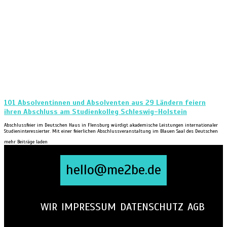
101 Absolventinnen und Absolventen aus 29 Ländern feiern
ihren Abschluss am Studienkolleg Schleswig-Holstein
Abschlussfeier im Deutschen Haus in Flensburg würdigt akademische Leistungen internationaler
Studieninteressierter. Mit einer feierlichen Abschlussveranstaltung im Blauen Saal des Deutschen
mehr Beiträge laden
hello@me2be.de
WIR
IMPRESSUM
DATENSCHUTZ
AGB