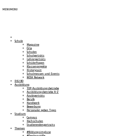
MENU
MENU
Schule
Magazine
Orte
Schulen
Schulporträts
Lehrerporträts
Schülerfragen
Klassenprojekte
Historycast
Schulmessen und Events
NOSH Network
DIGI:BO
Ausbildung
TOP-Ausbildungsbetriebe
Ausbildungsbetriebe A-Z
Azubiporträts
Berufe
Handwerk
Bewerbung
Personaler geben Tipps
Studium
Campus
Hochschulen
Studierendenportraits
Themen
#Bildungsimpluse
#Denkanstöße