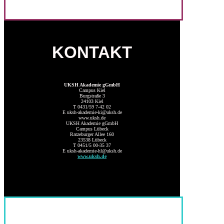
KONTAKT
UKSH Akademie gGmbH
Campus Kiel
Burgstraße 3
24103 Kiel
T 0431/59 7-42 02
E uksh-akademie-ki@uksh.de
www.uksh.de
UKSH Akademie gGmbH
Campus Lübeck
Ratzeburger Allee 160
23538 Lübeck
T 0451/5 00-35 37
E uksh-akademie-hl@uksh.de
www.uksh.de