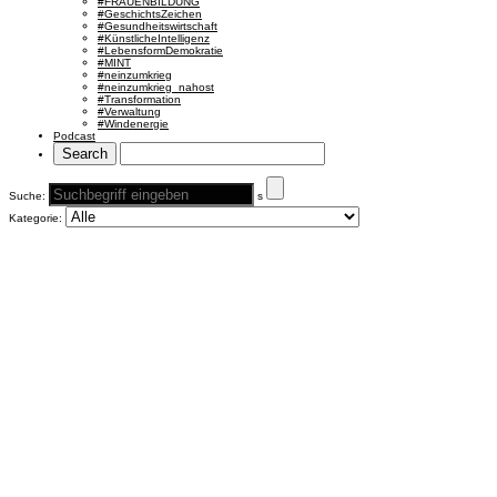
#FRAUENBILDUNG
#GeschichtsZeichen
#Gesundheitswirtschaft
#KünstlicheIntelligenz
#LebensformDemokratie
#MINT
#neinzumkrieg
#neinzumkrieg_nahost
#Transformation
#Verwaltung
#Windenergie
Podcast
Suche:
s
Kategorie: