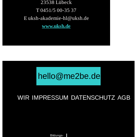
23538 Lübeck
T 0451/5 00-35 37
E uksh-akademie-hl@uksh.de
www.uksh.de
hello@me2be.de
WIR
IMPRESSUM
DATENSCHUTZ
AGB
Bildungs-