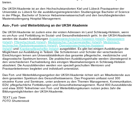
bieten.
Die UKSH Akademie ist an den Hochschulstandorten Kiel und Lübeck Praxispartner der
Universität zu Lübeck für die ausbildungsintegrierenden Studiengänge Bachelor of Science
in der Pflege, Bachelor of Science Hebammenwissenschaft und den berufsbegleitenden
Masterstudiengang Hospital Management.
Aus-, Fort- und Weiterbildung an der UKSH Akademie
Die UKSH Akademie ist zudem eine der ersten Adressen im Land Schleswig-Holstein, wenn
es um Aus- und Fortbildung im Sozial- und Gesundheitsbereich geht. In der UKSH Akademie
werden die dualen Ausbildungen
Anästhesietechnischer Assistent (m/w/d)
,
Diätassistent
(m/w/d)
,
Pflegefachkraft (m/w/d)
,
Medizinischer Fachangestellter (m/w/d)
,
Medizinisch-
technischer Radiologieassistent (m/w/d)
,
Operationstechnischer Assistent
(m/w/d)
und
Krankenpflegehelfer (m/w/d)
ausgebildet. Es gibt bei einigen Ausbildungen die
Möglichkeit zur Ausbildung in Teilzeit. Die Schülerinnen und Schüler der verschiedenen
Einrichtungen lernen am Universitätsklinikum das gesamte pflegerische, medizinische und
diagnostische Spektrum kennen. Die praktischen Ausbildungsinhalte werden überwiegend in
den verschiedenen Fachabteilung des einzigen Maximalversorgers in Schleswig-Holstein
absolviert. Die Auszubildenden werden von speziell geschulten Mentoren und
Praxisanleiterinnen begleitet und individuell unterstützt.
Das Fort- und Weiterbildungsangebot der UKSH Akademie richtet sich an Mitarbeitende aus
dem gesamten Spektrum des Gesundheitswesens. Das Programm umfasst rund 300
einzelne Kurse und Seminare, unter anderem zu den Themen Management, Kommunikation,
EDV, pflegefachliche Fortbildungen und Gesundheitsmanagement. Rund 800 Auszubildende
und etwa 3000 Teilnehmer von Fort- und Weiterbildungskursen nutzen jedes Jahr die
Bildungsmöglichkeiten der UKSH Akademie.
TEXT Lutz Timm
FOTO Shutterstock