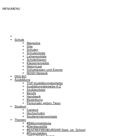
MENU
MENU
Schule
Magazine
Orte
Schulen
Schulporträts
Lehrerporträts
Schülerfragen
Klassenprojekte
Historycast
Schulmessen und Events
NOSH Network
DIGI:BO
Ausbildung
TOP-Ausbildungsbetriebe
Ausbildungsbetriebe A-Z
Azubiporträts
Berufe
Handwerk
Bewerbung
Personaler geben Tipps
Studium
Campus
Hochschulen
Studierendenportraits
Themen
#Bildungsimpluse
#Denkanstöße
#ENTREPRENEURSHIP.Start_up_School
#Finanzwelten