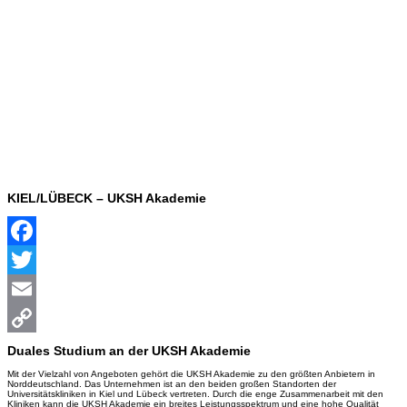
KIEL/LÜBECK – UKSH Akademie
Facebook
Twitter
Email
Copy
Duales Studium an der UKSH Akademie
Mit der Vielzahl von Angeboten gehört die UKSH Akademie zu den größten Anbietern in
Link
Norddeutschland. Das Unternehmen ist an den beiden großen Standorten der
Universitätskliniken in Kiel und Lübeck vertreten. Durch die enge Zusammenarbeit mit den
Kliniken kann die UKSH Akademie ein breites Leistungsspektrum und eine hohe Qualität