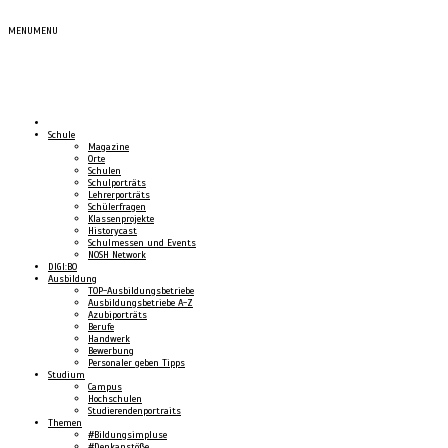
MENU
MENU
Schule
Magazine
Orte
Schulen
Schulporträts
Lehrerporträts
Schülerfragen
Klassenprojekte
Historycast
Schulmessen und Events
NOSH Network
DIGI:BO
Ausbildung
TOP-Ausbildungsbetriebe
Ausbildungsbetriebe A-Z
Azubiporträts
Berufe
Handwerk
Bewerbung
Personaler geben Tipps
Studium
Campus
Hochschulen
Studierendenportraits
Themen
#Bildungsimpluse
#Denkanstöße