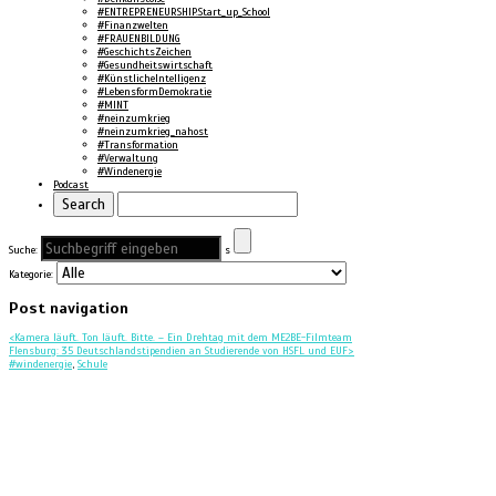
#ENTREPRENEURSHIP.Start_up_School
#Finanzwelten
#FRAUENBILDUNG
#GeschichtsZeichen
#Gesundheitswirtschaft
#KünstlicheIntelligenz
#LebensformDemokratie
#MINT
#neinzumkrieg
#neinzumkrieg_nahost
#Transformation
#Verwaltung
#Windenergie
Podcast
Suche:
s
Kategorie:
Post navigation
<
Kamera läuft. Ton läuft. Bitte. – Ein Drehtag mit dem ME2BE-Filmteam
Flensburg: 35 Deutschlandstipendien an Studierende von HSFL und EUF
>
#windenergie
,
Schule