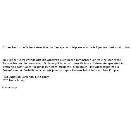
Eintauchen in die Technik einer Windkraftanlage: Jens Krippner erläuterte Fynn (von links), Jörn, Las
Im Zuge der Energiewende wird die Windkraft auch in den kommenden Jahren eine spannende
Branche bleiben. Und wo – wie in Schleswig-Holstein – immer Verlass auf einen stetigen Wind ist,
bieten sich damit auch für junge Menschen berufliche Perspektiven. „Die Windenergie ist ein
Zukunftsmarkt. Deshalb brauchen wir jedes Jahr gute Nachwuchskräfte“, sagt Jens Krippner.
TEXT Christian Dorbandt/ Lutz Timm
FOTO Merle Jurzig
neuste Beiträge