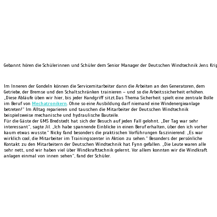
Gebannt hören die Schülerinnen und Schüler dem Senior Manager der Deutschen Windtechnik Jens Kri
Im Inneren der Gondeln können die Servicemitarbeiter dann die Arbeiten an den Generatoren, dem
Getriebe, der Bremse und den Schaltschränken trainieren – und so die Arbeitssicherheit erhöhen.
„Diese Abläufe üben wir hier, bis jeder Handgriff sitzt.Das Thema Sicherheit spielt eine zentrale Rolle
im Beruf von
Mechatronikern
. Ohne so eine Ausbildung darf niemand eine Windenergieanlage
betreten!“ Im Alltag reparieren und tauschen die Mitarbeiter der Deutschen Windtechnik
beispielsweise mechanische und hydraulische Bauteile.
Für die Gäste der GMS Bredstedt hat sich der Besuch auf jeden Fall gelohnt. „Der Tag war sehr
interessant“, sagte Jil. „Ich habe spannende Einblicke in einen Beruf erhalten, über den ich vorher
kaum etwas wusste.“ Nicky fand besonders die praktischen Vorführungen faszinierend: „Es war
wirklich cool, die Mitarbeiter im Trainingscenter in Aktion zu sehen.“ Besonders der persönliche
Kontakt zu den Mitarbeitern der Deutschen Windtechnik hat Fynn gefallen. „Die Leute waren alle
sehr nett, und wir haben viel über Windkrafttechnik gelernt. Vor allem konnten wir die Windkraft
anlagen einmal von innen sehen“, fand der Schüler.