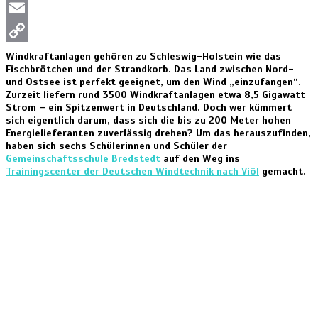
Twitter
Email
Copy
Windkraftanlagen gehören zu Schleswig-Holstein wie das
Fischbrötchen und der Strandkorb. Das Land zwischen Nord-
Link
und Ostsee ist perfekt geeignet, um den Wind „einzufangen“.
Zurzeit liefern rund 3500 Windkraftanlagen etwa 8,5 Gigawatt
Strom – ein Spitzenwert in Deutschland. Doch wer kümmert
sich eigentlich darum, dass sich die bis zu 200 Meter hohen
Energielieferanten zuverlässig drehen? Um das herauszufinden,
haben sich sechs Schülerinnen und Schüler der
Gemeinschaftsschule Bredstedt
auf den Weg ins
Trainingscenter der Deutschen Windtechnik nach Viöl
gemacht.