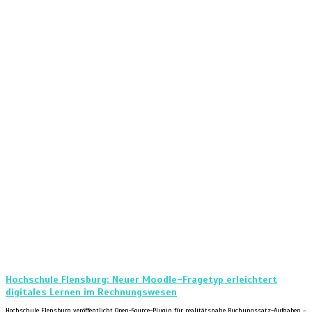
Hochschule Flensburg: Neuer Moodle-Fragetyp erleichtert
digitales Lernen im Rechnungswesen
Hochschule Flensburg veröffentlicht Open-Source-Plugin für realitätsnahe Buchungssatz-Aufgaben –