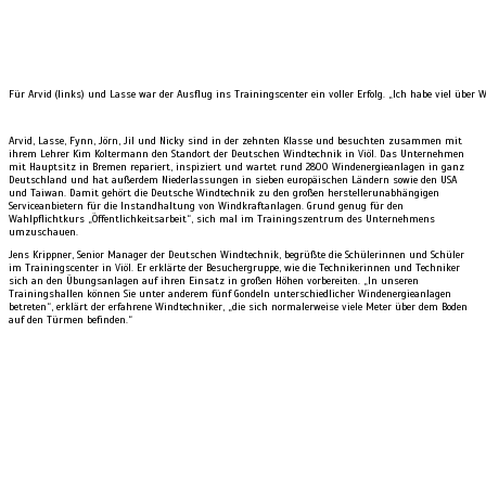
Für Arvid (links) und Lasse war der Ausflug ins Trainingscenter ein voller Erfolg. „Ich habe viel über 
Arvid, Lasse, Fynn, Jörn, Jil und Nicky sind in der zehnten Klasse und besuchten zusammen mit
ihrem Lehrer Kim Koltermann den Standort der Deutschen Windtechnik in Viöl. Das Unternehmen
mit Hauptsitz in Bremen repariert, inspiziert und wartet rund 2800 Windenergieanlagen in ganz
Deutschland und hat außerdem Niederlassungen in sieben europäischen Ländern sowie den USA
und Taiwan. Damit gehört die Deutsche Windtechnik zu den großen herstellerunabhängigen
Serviceanbietern für die Instandhaltung von Windkraftanlagen. Grund genug für den
Wahlpflichtkurs „Öffentlichkeitsarbeit“, sich mal im Trainingszentrum des Unternehmens
umzuschauen.
Jens Krippner, Senior Manager der Deutschen Windtechnik, begrüßte die Schülerinnen und Schüler
im Trainingscenter in Viöl. Er erklärte der Besuchergruppe, wie die Technikerinnen und Techniker
sich an den Übungsanlagen auf ihren Einsatz in großen Höhen vorbereiten. „In unseren
Trainingshallen können Sie unter anderem fünf Gondeln unterschiedlicher Windenergieanlagen
betreten“, erklärt der erfahrene Windtechniker, „die sich normalerweise viele Meter über dem Boden
auf den Türmen befinden.“