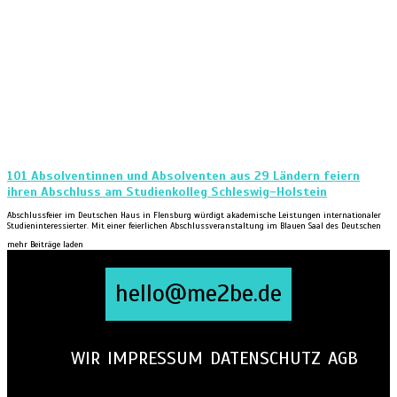
101 Absolventinnen und Absolventen aus 29 Ländern feiern
ihren Abschluss am Studienkolleg Schleswig-Holstein
Abschlussfeier im Deutschen Haus in Flensburg würdigt akademische Leistungen internationaler
Studieninteressierter. Mit einer feierlichen Abschlussveranstaltung im Blauen Saal des Deutschen
mehr Beiträge laden
hello@me2be.de
WIR
IMPRESSUM
DATENSCHUTZ
AGB