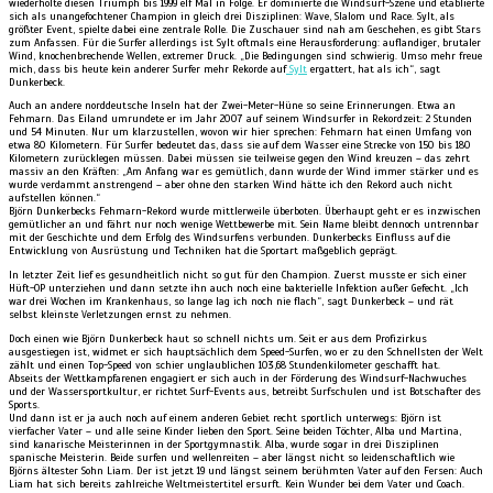
wiederholte diesen Triumph bis 1999 elf Mal in Folge. Er dominierte die Windsurf-Szene und etablierte
sich als unangefochtener Champion in gleich drei Disziplinen: Wave, Slalom und Race. Sylt, als
größter Event, spielte dabei eine zentrale Rolle. Die Zuschauer sind nah am Geschehen, es gibt Stars
zum Anfassen. Für die Surfer allerdings ist Sylt oftmals eine Herausforderung: auflandiger, brutaler
Wind, knochenbrechende Wellen, extremer Druck. „Die Bedingungen sind schwierig. Umso mehr freue
mich, dass bis heute kein anderer Surfer mehr Rekorde auf
Sylt
ergattert, hat als ich“, sagt
Dunkerbeck.
Auch an andere norddeutsche Inseln hat der Zwei-Meter-Hüne so seine Erinnerungen. Etwa an
Fehmarn. Das Eiland umrundete er im Jahr 2007 auf seinem Windsurfer in Rekordzeit: 2 Stunden
und 54 Minuten. Nur um klarzustellen, wovon wir hier sprechen: Fehmarn hat einen Umfang von
etwa 80 Kilometern. Für Surfer bedeutet das, dass sie auf dem Wasser eine Strecke von 150 bis 180
Kilometern zurücklegen müssen. Dabei müssen sie teilweise gegen den Wind kreuzen – das zehrt
massiv an den Kräften: „Am Anfang war es gemütlich, dann wurde der Wind immer stärker und es
wurde verdammt anstrengend – aber ohne den starken Wind hätte ich den Rekord auch nicht
aufstellen können.“
Björn Dunkerbecks Fehmarn-Rekord wurde mittlerweile überboten. Überhaupt geht er es inzwischen
gemütlicher an und fährt nur noch wenige Wettbewerbe mit. Sein Name bleibt dennoch untrennbar
mit der Geschichte und dem Erfolg des Windsurfens verbunden. Dunkerbecks Einfluss auf die
Entwicklung von Ausrüstung und Techniken hat die Sportart maßgeblich geprägt.
In letzter Zeit lief es gesundheitlich nicht so gut für den Champion. Zuerst musste er sich einer
Hüft-OP unterziehen und dann setzte ihn auch noch eine bakterielle Infektion außer Gefecht. „Ich
war drei Wochen im Krankenhaus, so lange lag ich noch nie flach“, sagt Dunkerbeck – und rät
selbst kleinste Verletzungen ernst zu nehmen.
Doch einen wie Björn Dunkerbeck haut so schnell nichts um. Seit er aus dem Profizirkus
ausgestiegen ist, widmet er sich hauptsächlich dem Speed-Surfen, wo er zu den Schnellsten der Welt
zählt und einen Top-Speed von schier unglaublichen 103,68 Stundenkilometer geschafft hat.
Abseits der Wettkampfarenen engagiert er sich auch in der Förderung des Windsurf-Nachwuches
und der Wassersportkultur, er richtet Surf-Events aus, betreibt Surfschulen und ist Botschafter des
Sports.
Und dann ist er ja auch noch auf einem anderen Gebiet recht sportlich unterwegs: Björn ist
vierfacher Vater – und alle seine Kinder lieben den Sport. Seine beiden Töchter, Alba und Martina,
sind kanarische Meisterinnen in der Sportgymnastik. Alba, wurde sogar in drei Disziplinen
spanische Meisterin. Beide surfen und wellenreiten – aber längst nicht so leidenschaftlich wie
Björns ältester Sohn Liam. Der ist jetzt 19 und längst seinem berühmten Vater auf den Fersen: Auch
Liam hat sich bereits zahlreiche Weltmeistertitel ersurft. Kein Wunder bei dem Vater und Coach.