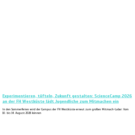
Experimentieren, tüfteln, Zukunft gestalten: ScienceCamp 2026
an der FH Westküste lädt Jugendliche zum Mitmachen ein
In den Sommerferien wird der Campus der FH Westküste erneut zum großen Mitmach-Labor: Vom
10. bis 14. August 2026 können