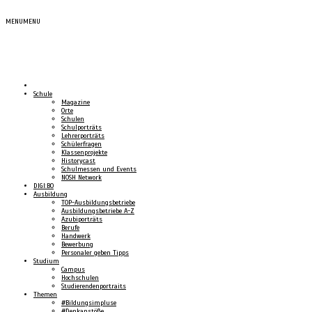
MENU
MENU
Schule
Magazine
Orte
Schulen
Schulporträts
Lehrerporträts
Schülerfragen
Klassenprojekte
Historycast
Schulmessen und Events
NOSH Network
DIGI:BO
Ausbildung
TOP-Ausbildungsbetriebe
Ausbildungsbetriebe A-Z
Azubiporträts
Berufe
Handwerk
Bewerbung
Personaler geben Tipps
Studium
Campus
Hochschulen
Studierendenportraits
Themen
#Bildungsimpluse
#Denkanstöße