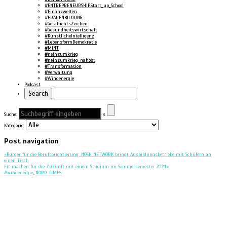
#ENTREPRENEURSHIP.Start_up_School
#Finanzwelten
#FRAUENBILDUNG
#GeschichtsZeichen
#Gesundheitswirtschaft
#KünstlicheIntelligenz
#LebensformDemokratie
#MINT
#neinzumkrieg
#neinzumkrieg_nahost
#Transformation
#Verwaltung
#Windenergie
Podcast
Suche:
s
Kategorie:
Post navigation
<
Burger für die Berufsorientierung: NOSH NETWORK bringt Ausbildungsbetriebe mit Schülern an
einen Tisch
Fit machen für die Zukunft mit einem Studium im Sommersemester 2024
>
#windenergie
,
NORD TIMES