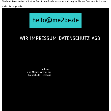
Studieninteressierter. Mit einer feierlichen Abschlussveranstaltung im Blauen Saal des Deutschen
mehr Beiträge laden
hello@me2be.de
WIR
IMPRESSUM
DATENSCHUTZ
AGB
Bildungs-
und Medienpartner der
Hochschule Flensburg