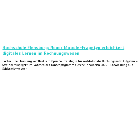
Hochschule Flensburg: Neuer Moodle-Fragetyp erleichtert
digitales Lernen im Rechnungswesen
Hochschule Flensburg veröffentlicht Open-Source-Plugin für realitätsnahe Buchungssatz-Aufgaben –
Gewinnerproprojekt im Rahmen des Landesprogramms Offene Innovation 2025 – Entwicklung aus
Schleswig-Holstein