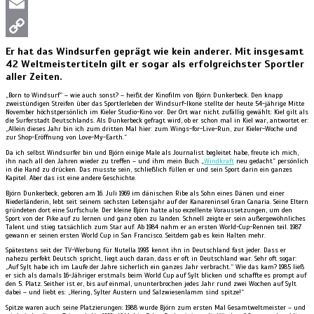
Twitter
Email
Copy
Er hat das Windsurfen geprägt wie kein anderer. Mit insgesamt
42 Weltmeistertiteln gilt er sogar als erfolgreichster Sportler
Link
aller Zeiten.
„Born to Windsurf“ – wie auch sonst? – heißt der Kinofilm von Björn Dunkerbeck. Den knapp
zweistündigen Streifen über das Sportlerleben der Windsurf-Ikone stellte der heute 54-jährige Mitte
November höchstpersönlich im Kieler Studio-Kino vor. Der Ort war nicht zufällig gewählt: Kiel gilt als
die Surferstadt Deutschlands. Als Dunkerbeck gefragt wird, ob er schon mal in Kiel war, antwortet er:
„Allein dieses Jahr bin ich zum dritten Mal hier: zum Wings-for-Live-Run, zur Kieler-Woche und
zur Shop-Eröffnung von Love-My-Earth.“
Da ich selbst Windsurfer bin und Björn einige Male als Journalist begleitet habe, freute ich mich,
ihn nach all den Jahren wieder zu treffen – und ihm mein Buch „
Windkraft
neu gedacht“ persönlich
in die Hand zu drücken. Das musste sein, schließlich füllen er und sein Sport darin ein ganzes
Kapitel. Aber das ist eine andere Geschichte.
Björn Dunkerbeck, geboren am 16. Juli 1969 im dänischen Ribe als Sohn eines Dänen und einer
Niederländerin, lebt seit seinem sechsten Lebensjahr auf der Kanareninsel Gran Canaria. Seine Eltern
gründeten dort eine Surfschule. Der kleine Björn hatte also exzellente Voraussetzungen, um den
Sport von der Pike auf zu lernen und ganz oben zu landen. Schnell zeigte er sein außergewöhnliches
Talent und stieg tatsächlich zum Star auf. Ab 1984 nahm er an ersten World-Cup-Rennen teil. 1987
gewann er seinen ersten World Cup in San Francisco. Seitdem gab es kein Halten mehr.
Spätestens seit der TV-Werbung für Nutella 1993 kennt ihn in Deutschland fast jeder. Dass er
nahezu perfekt Deutsch spricht, liegt auch daran, dass er oft in Deutschland war. Sehr oft sogar:
„Auf Sylt habe ich im Laufe der Jahre sicherlich ein ganzes Jahr verbracht.“ Wie das kam? 1985 ließ
er sich als damals 16-Jähriger erstmals beim World Cup auf Sylt blicken und schaffte es prompt auf
den 5. Platz. Seither ist er, bis auf einmal, ununterbrochen jedes Jahr rund zwei Wochen auf Sylt
dabei – und liebt es: „Hering, Sylter Austern und Salzwiesenlamm sind spitze!“
Spitze waren auch seine Platzierungen: 1988 wurde Björn zum ersten Mal Gesamtweltmeister – und