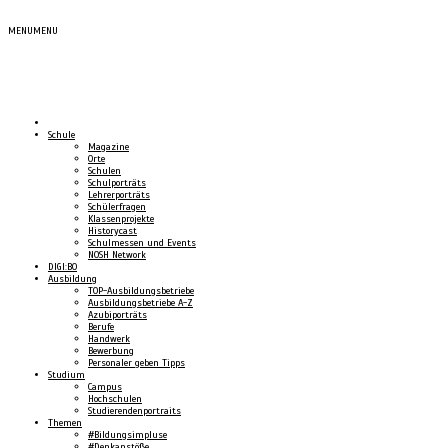
MENU
MENU
Schule
Magazine
Orte
Schulen
Schulporträts
Lehrerporträts
Schülerfragen
Klassenprojekte
Historycast
Schulmessen und Events
NOSH Network
DIGI:BO
Ausbildung
TOP-Ausbildungsbetriebe
Ausbildungsbetriebe A-Z
Azubiporträts
Berufe
Handwerk
Bewerbung
Personaler geben Tipps
Studium
Campus
Hochschulen
Studierendenportraits
Themen
#Bildungsimpluse
#Denkanstöße