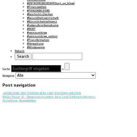
#ENTREPRENEURSHIP.Start_up_School
#Finanzwelten
#FRAUENBILDUNG
#GeschichtsZeichen
#Gesundheitswirtschaft
#KünstlicheIntelligenz
#LebensformDemokratie
#MINT
#neinzumkrieg
#neinzumkrieg_nahost
#Transformation
#Verwaltung
#Windenergie
Podcast
Suche:
s
Kategorie:
Post navigation
<
AUSBILDUNG UND STUDIUM BEIM LAND SCHLESWIG-HOLSTEIN
Niklas Hunze, 21 – Regierungsinspektor beim Land Schleswig-Holstein
>
Ausbildung
,
Hiergeblieben