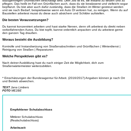
dazugehörigen Grünflächen beschädigt sind. Dein Job ist es, sie instand zu setzen und zu
pflegen. Das heißt im Fall von Grünflächen auch, dass du sie bewässerst und vielleicht sogar
bepflanzt. Du bist aber auch dafür zuständig, dass die Straßen im Winter gestreut werden
und sie nach Bedarf, beispielsweise wenn ein Auto Öl verloren hat, zu reinigen. Wenn du auf
Baustellen arbeitest musst du diese auch absichern und Schilder aufstellen.
Die besten Voraussetzungen?
Du kannst konzentriert arbeiten und hast starke Nerven, denn oft arbeitest du direkt neben
vorbeifahrenden Autos. Du bist topfit, kannst ordentlich anpacken und du arbeitest gerne
den ganzen Tag draußen.
Woraus besteht die Ausbildung?
Kontrolle und Instandsetzung von Straßenabschnitten und Grünflächen | Winterdienst |
Reinigung von Straßen | Reparaturen
Welche Perspektiven gibt es?
Nach deiner Ausbildung hast du nach einiger Zeit die Möglichkeit, dich zum
Straßenwärtermeister weiterzubilden.
* Einschätzungen der Bundesagentur für Arbeit. (2016/2017) Angaben können je nach Ort
und Betrieb abweichen.
TEXT
Jana Limbers
FOTO
ME2BE
Empfohlener Schulabschluss
Mittlerer Schulabschluss
(Realschulabschluss)
Arbeitszeit