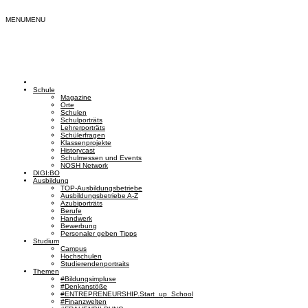
MENU
MENU
Schule
Magazine
Orte
Schulen
Schulporträts
Lehrerporträts
Schülerfragen
Klassenprojekte
Historycast
Schulmessen und Events
NOSH Network
DIGI:BO
Ausbildung
TOP-Ausbildungsbetriebe
Ausbildungsbetriebe A-Z
Azubiporträts
Berufe
Handwerk
Bewerbung
Personaler geben Tipps
Studium
Campus
Hochschulen
Studierendenportraits
Themen
#Bildungsimpluse
#Denkanstöße
#ENTREPRENEURSHIP.Start_up_School
#Finanzwelten