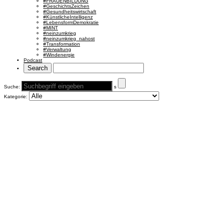
#FRAUENBILDUNG
#GeschichtsZeichen
#Gesundheitswirtschaft
#KünstlicheIntelligenz
#LebensformDemokratie
#MINT
#neinzumkrieg
#neinzumkrieg_nahost
#Transformation
#Verwaltung
#Windenergie
Podcast
Suche:
s
Kategorie: