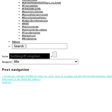
#ENTREPRENEURSHIP.Start_up_School
#Finanzwelten
#FRAUENBILDUNG
#GeschichtsZeichen
#Gesundheitswirtschaft
#KünstlicheIntelligenz
#LebensformDemokratie
#MINT
#neinzumkrieg
#neinzumkrieg_nahost
#Transformation
#Verwaltung
#Windenergie
Podcast
Suche:
s
Kategorie:
Post navigation
<
„Einige aus meinem Umfeld wussten gar nicht, dass es so etwas wie den Wirtschaftsingenieur überh
Informatik in der Mitte des Lebens
>
Studium