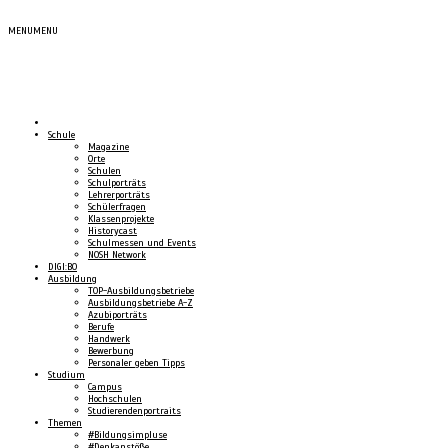
MENU
MENU
Schule
Magazine
Orte
Schulen
Schulporträts
Lehrerporträts
Schülerfragen
Klassenprojekte
Historycast
Schulmessen und Events
NOSH Network
DIGI:BO
Ausbildung
TOP-Ausbildungsbetriebe
Ausbildungsbetriebe A-Z
Azubiporträts
Berufe
Handwerk
Bewerbung
Personaler geben Tipps
Studium
Campus
Hochschulen
Studierendenportraits
Themen
#Bildungsimpluse
#Denkanstöße