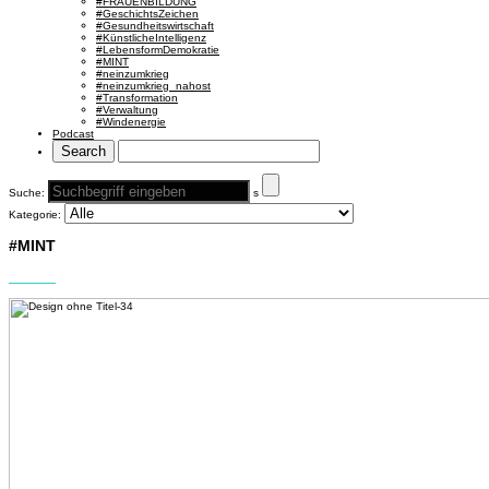
#FRAUENBILDUNG
#GeschichtsZeichen
#Gesundheitswirtschaft
#KünstlicheIntelligenz
#LebensformDemokratie
#MINT
#neinzumkrieg
#neinzumkrieg_nahost
#Transformation
#Verwaltung
#Windenergie
Podcast
Suche:
s
Kategorie:
#MINT
#MINT