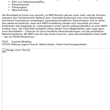
EDV und Telekommunikation
Elektroindustrie
Fahrzeugbau
Maschinenbau
Die Berufswelt ist heute eng vernetzt. Im MINT-Bereich gilt das umso mehr, weil die Grenzen
zwischen den Fachbereichen fließend sind: Informatik funktioniert nicht ohne Mathematik,
technische Innovationen entspringen naturwissenschaftlichen Erkenntnissen und so weiter.
Das wiederum bedeutet, dass eine MINT-Ausbildung oftmals nicht dauerhaft auf einen
bestimmten Job festgelegt ist. Lebenslanges Lernen gehört selbstverständlich zu einer MINT-
Karriere dazu. Der Fortschritt ermöglicht immer wieder neue Möglichkeiten oder sogar ganz
neue Berufsfelder – Chancen für neue berufliche Herausforderungen und die persönliche
Weiterentwicklung. Mit MINT hast Du also beste Chancen, dass das Arbeitsleben frisch bleibt
– wie ein Pfefferminzbonbon.
TEXT Joachim Wedding
FOTOS Stiftung Jugend forscht, Mathis Hanke, Kieler Forschungswerkstatt