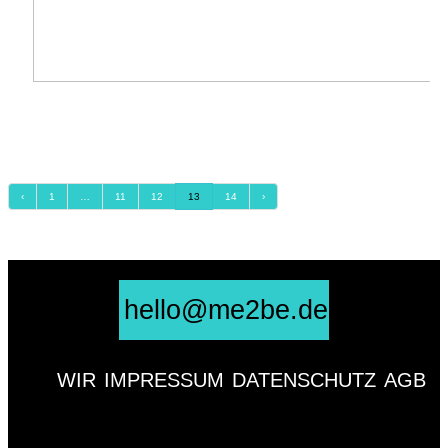
Mein Taxi kommt per Klick
Bis vor Kurzem musste man noch eine Taxizentrale anrufen, um ein Taxi zu
bestellen. Heute geht das einfacher und schneller – ...
‹
1
…
11
12
13
14
›
hello@me2be.de
WIR
IMPRESSUM
DATENSCHUTZ
AGB