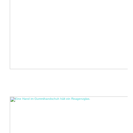
GMS Brunsbüttel: Willkommen bei den MINTis
Zu Besuch im Technik-Unterricht der MINT-Klasse 9 der Gemeinschaftsschule
Brunsbüttel: „Setzt bitte eure Schutzbrillen auf. Wir gehen ’rüber zur
Bohrmaschine!“ ...