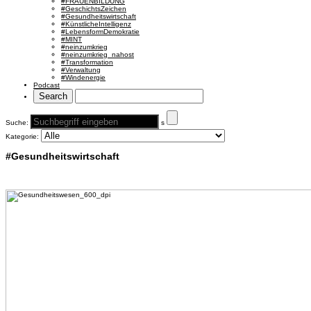
#FRAUENBILDUNG
#GeschichtsZeichen
#Gesundheitswirtschaft
#KünstlicheIntelligenz
#LebensformDemokratie
#MINT
#neinzumkrieg
#neinzumkrieg_nahost
#Transformation
#Verwaltung
#Windenergie
Podcast
Suche:
s
Kategorie:
#Gesundheitswirtschaft
#Gesundheitswirtschaft