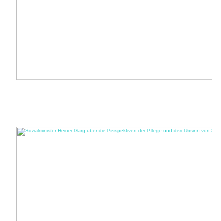
Oft anders. Häufig besser. Die MSH Medical School Hamburg schafft
Perspektiven
Kunst und Gesundheit, Harburg und Hafencity, Herausforderungen und Erfolge –
die MSH Medical School Hamburg vereint viele Aspekte in sich ...