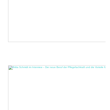
Der Angriff auf unseren Körper: Wie das Coronavirus unsere Zellen
kapert
Es agiert undercover. Tarnung ist seine Spezialität. Niemand weiss, wo es wann
ist. Nicht einmal die Zellen, die es kidnappt ...