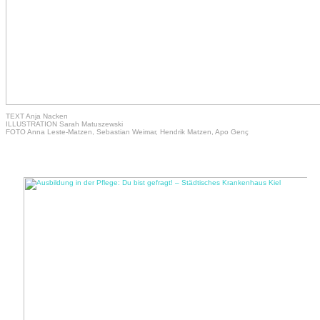
TEXT Anja Nacken
ILLUSTRATION Sarah Matuszewski
FOTO Anna Leste-Matzen, Sebastian Weimar, Hendrik Matzen, Apo Genç
#Gesundheitswirtschaft