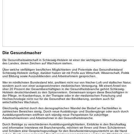
Die Gesundmacher
Die Gesundheitswirtschaft in Schleswig-Holstein ist einer der wichtigsten Wirtschaftszweige
des Landes, deren Zeichen auf Wachstum stehen.
Über welche vielfältigen beruflichen Möglichkeiten und Potentiale das Gesundheitsland
Schleswig-Holstein verfügt, darüber haben wir mit Profis aus Wirtschaft, Wissenschaft, Politik
und Bildung sowie Auszubildenden und Arbeitnehmern gesprochen.
Wer im nördlichsten Bundesland lebt, profitiert nicht nur von frischer Luft und idyllischer Natur,
sondern auch von einer ausgezeichneten medizinischen Versorgung. Mit einem Anteil von
über 20 Prozent der Gesamtbeschäftigten in der Gesundheitsbranche gehört Schleswig-
Holstein deutschlandweit zu den Spitzenreitern. Gemeinsam sorgen diese Beschäftigten in
der Pflege, im Krankenhaus, in der Therapie oder in der medizinischen Forschung und
Hochtechnologie nicht nur für die Gesundheit der Bevölkerung, sondern auch für
wirtschaftliches Wachstum.
Gleichzeitig wächst durch den demographischen Wandel der Bedarf an Fachkräften in
zahlreichen Bereichen stetig. Durch neue Ausbildungs- und Studiengänge oder auch durch
Ausbildungsreformen eröffnen sich ständig neue Perspektiven für zukünftige
Arbeitnehmerinnen und Arbeitnehmer in der Gesundheitsbranche.
Durch Beiträge zu verschiedenen Ausbildungsmöglichkeiten, Einblicke in den Berufsalltag
und informative Interviews mit Branchenprofis, möchten wir Ihnen und Ihren Schülerinnen
und Schülern eine Gesprächsgrundlage für den Berufsorientierungsunterricht an die Hand