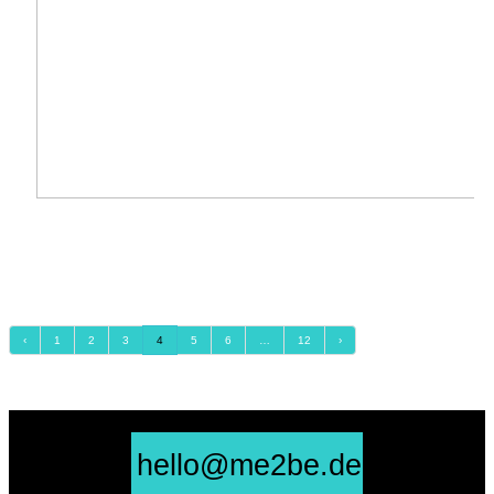
REFORM IN DER PFLEGE: NEUSTART MIT VEREINTEN KRÄFTEN –
Pflegeberufereform
Aus drei mach eins: Die Pflegeberufereform ordnet ab Januar 2020 die Ausbildung
in der Pflege neu. Dafür werden die drei ...
‹
1
2
3
4
5
6
…
12
›
hello@me2be.de