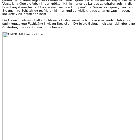
geben. Durch unser regionales Berufsorientierungsportal bieten wir hier die Möglichkeit, eine
Vorstellung über die Arbeit in den größten Kliniken unseres Landes zu erhalten oder in die
Forschungsbereiche der Universitäten „reinzuschnuppern“. Ein Wissensvorsprung von dem
Sie und Ihre Schützlinge profitieren können und der vielleicht aus anfangs vagen Ideen,
konkrete Ziele entstehen lässt.
Die Gesundheitswirtschaft in Schleswig-Holstein rüstet sich für die kommenden Jahre und
sucht engagierte Fachkräfte in vielen Bereichen. Die beste Gelegenheit also, sich über eine
Ausbildung oder ein Studium zu informieren!