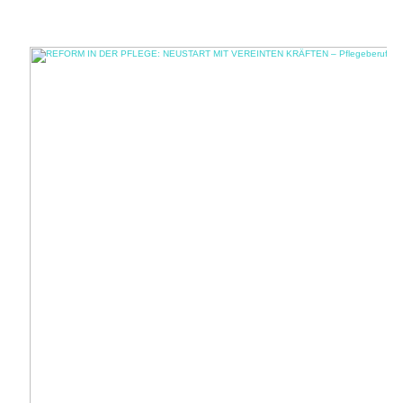
Ausbildungsvergütung: Mitte 2017 verabschiedete der Bundestag das
sogenannte Pflegeberufereformgesetz, das ...