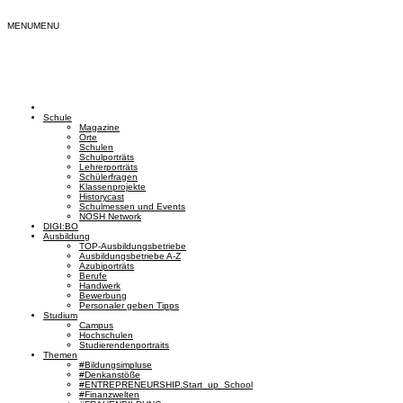
MENU
MENU
Schule
Magazine
Orte
Schulen
Schulporträts
Lehrerporträts
Schülerfragen
Klassenprojekte
Historycast
Schulmessen und Events
NOSH Network
DIGI:BO
Ausbildung
TOP-Ausbildungsbetriebe
Ausbildungsbetriebe A-Z
Azubiporträts
Berufe
Handwerk
Bewerbung
Personaler geben Tipps
Studium
Campus
Hochschulen
Studierendenportraits
Themen
#Bildungsimpluse
#Denkanstöße
#ENTREPRENEURSHIP.Start_up_School
#Finanzwelten